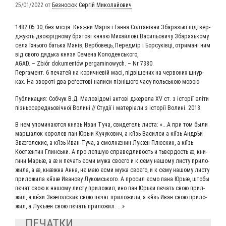
25/01/2022
от
Безносюк Сергій Миколайович
1482.05.30, без міс­ця. Княж­ни Марія і Ган­на Сол­танів­ни Зба­разь­кі під­твер­
джу­ють дво­юрід­но­му бра­то­ві кня­зю Михай­ло­ві Васи­льо­ви­чу Зба­разь­ко­му
села їхньо­го бать­ка Манів, Вер­бо­ве­ць, Перед­мір і Бор­суків­ці, отри­мані ним
від сво­го дядь­ка кня­зя Семе­на Колоденського,
AGAD. – Zbiór dokumentów pergaminowych. – Nr 7380.
Пер­га­мент. 6 печа­тей на корич­невій масі, підві­ше­них на чер­во­них шнур­
ках. На зво­ро­ті два реґе­сто­ві напи­си піз­ні­шо­го часу польсь­кою мовою
Пуб­ли­ка­ция: Соб­чук В.Д. Мало­ві­до­мі акто­ві дже­ре­ла XV ст. з історії еліти
піз­ньо­се­ред­ньо­віч­ної Волині // Студії і матеріа­ли з історії Волині. 2018
В нем упо­ми­на­ют­ся князь Иван Туча, сви­де­тель листа: «...А при том были
мар­ша­лок королєв пан Юрыи Кучу­ко­вич, а кн҃зь Васи­лєи а кн҃зь Андрѣи
Звӕ­гол­скиє, а кн҃зь Иван Туча, а смол­нӕ­нин Лукӕн Плюс­кин, а кн҃зь
Костӕн­тин Глинсь­ки. А про лєп­шую справєд­ли­вость и тьвєр­дость ӕ, кни­
ги­ни Марьӕ, а ӕ и пєчать єсми мужа своє­го и к сєму нашо­му листу при­ло­
жи­ла, а ӕ, кнӕж­на Анна, нє маю єсми мужа своє­го, и к сєму нашо­му листу
при­ло­жи­ла кн҃зӕ Ива­но­ву Лукомсь­ко­го. А про­сил єсмо пана Юрьӕ, што­бы
пєчат свою к нашо­му листу при­ло­жил, ино пан­ Юрь­єи пєчать свою при­л­
жил, а кн҃зи Звӕ­гол­скиє свою пєчат при­ло­жи­ли, а кн҃зь Иван свою при­ло­
жил, а Лукъ­ӕн свою пєчать приложил. ...»
ПЕЧАТКИ