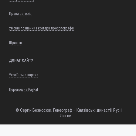
Права авторів
Умовні позначки і крітерії просопографії
Шрифти
ДОНАТ САЙТУ
Українська картка
Перевод на PayPal
© Сергій Безносюк. Генеограф – Князівські династії Русі і
Литви.