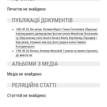
Печаток не знайдено
ПУБЛІКАЦІЇ ДОКУМЕНТІВ
1482.05.30, без міс­ця. Княж­ни Марія і Ган­на Сол­танів­ни Зба­разь­кі
під­твер­джу­ють дво­юрід­но­му бра­то­ві кня­зю Михай­ло­ві Васи­льо­ви­
чу Зба­разь­ко­му села їхньо­го бать­ка Манів, Вер­бо­ве­ць, Перед­мір і
Бор­суків­ці, отри­мані ним від сво­го дядь­ка кня­зя Семе­на
Колоденського
1495 06 30, Виль­но, Кне­ги­ни Ива­но­вой Тучи­нои на имене Соро­чи­но,
до живо­та ее
АЛЬБОМИ З МЕДІА
Медіа не знайдено
РЕЛЯЦІЙНІ СТАТТІ
Статтєй не знайдено
Рубрики