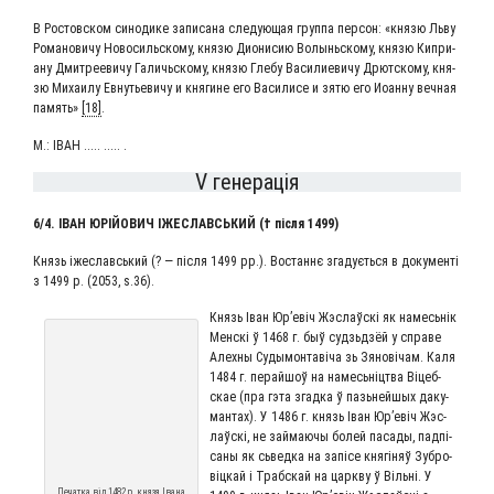
В Ростов­ском сино­ди­ке запи­са­на сле­ду­ю­щая груп­па пер­сон: «кня­зю Льву
Рома­но­ви­чу Ново­силь­ско­му, кня­зю Дио­ни­сию Волынь­ско­му, кня­зю Кипри­
а­ну Дмит­ре­еви­чу Галичь­ско­му, кня­зю Гле­бу Васи­ли­е­ви­чу Дрют­ско­му, кня­
зю Миха­и­лу Евну­тье­ви­чу и кня­гине его Васи­ли­се и зятю его Иоан­ну веч­ная
память»
[18]
.
М.: ІВАН ..... ..... .
V генерація
6/4. ІВАН ЮРІЙ­О­ВИЧ ІЖЕ­СЛАВСЬ­КИЙ († піс­ля 1499)
Князь іже­славсь­кий (? — піс­ля 1499 рр.). Востан­нє зга­дуєть­ся в доку­мен­ті
з 1499 р. (2053, s.36).
Князь Іван Юр’евіч Жэс­лаўскі як намесь­нік
Мен­скі ў 1468 г. быў суд­зьд­зёй у спра­ве
Але­х­ны Суды­мон­таві­ча зь Зяно­ві­чам. Каля
1484 г. перай­шоў на намесь­ніцтва Віцеб­
скае (пра гэта згад­ка ў пазь­ней­шых даку­
ман­тах). У 1486 г. князь Іван Юр’евіч Жэс­
лаўскі, не зай­ма­ю­чы болей паса­ды, пад­пі­
са­ны як сьвед­ка на запі­се кня­гі­няў Зуб­ро­
віц­кай i Траб­скай на царк­ву ў Віль­ні. У
Печат­ка від 1482 р. кня­зя Іва­на