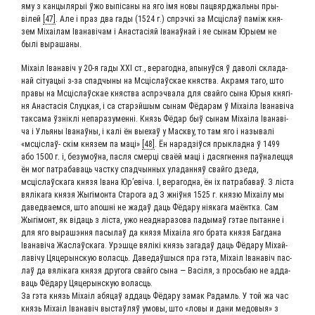
яму з кан­цы­лярыі ўжо выпі­са­ны на яго імя новы пац­вяр­джаль­ны пры­
вілей
[47]
. Але і праз два гады (1524 г.) спр­эч­кі за Мсціслаў паміж кня­
зем Міхаі­лам Іва­наві­чам і Ана­стасіяй Іва­наў­най і яе сынам Юры­ем не
былі вырашаны.
Міхаіл Іва­навіч у 20‑я гады ХХІ ст., вера­год­на, апы­нуў­ся ў даволі скла­да­
най сіту­а­цыі з‑за спад­чы­ны на Мсціслаўс­кае княст­ва. Акра­мя таго, што
пра­вы на Мсціслаўс­кае княст­ва аспр­эч­ва­ла для свай­го сына Юрыя кня­гі­
ня Ана­стасія Слуц­кая, і са стар­эй­шым сынам Фёда­рам ў Міхаі­ла Іва­наві­ча
так­са­ма ўзніклі непа­ра­зу­мен­ні. Князь Фёдар быў сынам Міхаі­ла Іва­наві­
ча і Улья­ны Іва­наў­ны, і калі ён выехаў у Мас­к­ву, то там яго і назы­валі
«мсціслаў- скім кня­зем па маці»
[48]
. Ён нарад­зіў­ся прыклад­на ў 1499
або 1500 г. і, без­умоў­на, пас­ля смер­ці сва­ёй маці і дасяг­нен­ня паў­на­лец­ця
ён мог патра­ба­ва­ць част­ку спад­чын­ных ула­дан­няў свай­го дзе­да,
мсціслаўска­га кня­зя Іва­на Юр’еві­ча. І, вера­год­на, ён іх патра­ба­ваў. З ліста
вяліка­га кня­зя Жыгі­мон­та Ста­ро­га ад З жніў­ня 1525 г. кня­зю Міхаі­лу мы
давед­ва­ем­ся, што апош­ні не жадаў даць Фёда­ру нія­ка­га маёнт­ка. Сам
Жыгі­монт, як віда­ць з ліста, ужо неад­на­ра­зо­ва пады­маў гэтае пытанне і
для яго выра­ш­эн­ня пасы­лаў да кня­зя Міхаі­ла яго бра­та кня­зя Баг­да­на
Іва­наві­ча Жаслаўска­га. Урэш­це вялікі князь зага­даў даць Фёда­ру Міхай­
лаві­чу Цяце­рын­скую волас­ць. Даве­даў­шы­ся пра гэта, Міхаіл Іва­навіч пас­
лаў да вяліка­га кня­зя дру­го­га свай­го сына — Васі­ля, з прось­баю не адда­
ва­ць Фёда­ру Цяце­рын­скую воласць.
За гэта князь Міхаіл абя­цаў адда­ць Фёда­ру замак Радамль. У той жа час
князь Міхаіл Іва­навіч выстаў­ляў умо­вы, што «ловы и дани медо­выя» з