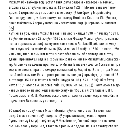
Міхаі­лу аб неаб­ход­на­сці ўступ­лен­ня двум бая­рам нека­то­рай маё­мас­ці
згод­на з кара­леўскім выра­кам. 12 снеж­ня 1528 г. Міхаіл Іва­навіч паве­
дам­ляў цырынс­ка­му намес­ніку, што састу­піў Аль­бр­эхту Мар­ці­наві­чу
Гаштоль­ду, ваяво­ду віленска­му і канц­ле­ру Вяліка­га Княст­ва Літоўска­га,
сваю маё­мас­ць Азе­ро ўза­мен на част­ку поля пад Цяце­рын­скім зам­кам
[55]
.
Хут­ч­эй за ўсё, князь Міхаіл Іва­навіч памёр у кан­цы 1530 — пачат­ку 1531 г.
Ва ўся­кім выпад­ку, 23 жніў­ня 1530 г. князь Фёдар Мсціслаўскі, пры­ся­га­ю­
чы на вер­на­сць мас­коўс­ка­му вялі­ка­му кня­зю Васі­лю ІІІ, абя­цае не мець
нія­кіх сувя­зей са сваім баць­кам
[56]
. А яшчэ 18 жніў­ня 1530 г. з кара­леўс­
кай кан­цы­лярыі вый­шлі лісты з патра­ба­ван­нем аб пакла­дан­ні лістоў
данін і пры­віле­яў, і адзін з іх быў накіра­ва­ны кня­зю Міхаі­лу Мсціслаўс­ка­
му. Апош­няе свед­чы­ць пра тое, што Міхаіл Іва­навіч яшчэ быў жывы, ці пра
тое, што звест­кі пра яго смер­ць не паспе­лі дай­с­ці ні да Віль­ні, ні да Мас­к­
вы. А нябож­чы­кам ён у пер­шы раз на- зыва­ец­ца ў кры­ні­цы, дата­ва­най 15
ліста­па­да 1531 г. (Lietuvos Metrika. Knyga Nr. 15 (1528–1538): Užrašymų
knyga 15 / Parengė A. Dubonis. Vilnius, 2002. ‑С. 145, 290.)) Таму мож­на мер­
ка­ва­ць, што ён памёр нед­зе паміж жніў­нем 1530 г. і ліста­па­дам І53І г.
По­сле смер­ти М. И. Мсти­слав­ско­го его вла­де­ния ад­ми­ни­ст­ра­тив­но бы­ли
под­чи­не­ны Ви­лен­ско­му воеводству.
30 гадоў вало­даў князь Міхал Мсь­ціслаўскім княст­вам. За гэты час
выдаў шмат пры­віле­яў i нада­нь­няў, у пры­ват­на­сь­ці, мана­сты­ром:
Пустынс­ка­му і Ануфры­еўс­ка­му ў Мсь­ці­сла­ве, Спас­кай царкве там­са­ма i
сьв. Міка­лая ў Вор­шы ды так­са­ма роз­ным пад­да­ным. На пачат­ку свай­го