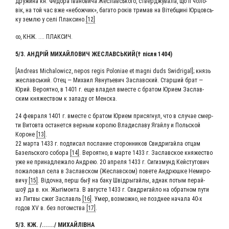
дру­жи­на кн. Федо­ра Іва­но­ви­ча Жеславсь­ко­го, ствер­джу­ва­ла, що її чоло­
вік, на той час вже «небож­чик», бага­то років три­мав на Вітеб­щині Юрцовсь­
ку зем­лю у селі Плак­си­но.
[12]
∞, КНЖ. .... ПЛАКСИЧ.
5/3. АНДРІЙ МИХАЙ­ЛО­ВИЧ ЖЕСЛАВСЬ­КИЙ(† піс­ля 1404)
[Andreas Michalowicz, nepos regis Poloniae et magni duds Swidrigal]; князь
жеславсь­кий. Отец — Миха­ил Явну­тье­вич Заслав­ский. Стар­ший брат —
Юрий. Веро­ят­но, в 1401 г. еще вла­дел вме­сте с бра­том Юри­ем Заслав­
ским кня­же­ством к запа­ду от Менска.
24 фев­ра­ля 1401 г. вме­сте с бра­том Юри­ем при­сяг­нул, что в слу­чае смер­
ти Вито­вта оста­нет­ся вер­ным коро­лю Вла­ди­сла­ву Ягай­лу и Поль­ской
Короне
[13]
.
22 мар­та 1433 г. под­пи­сал посла­ние сто­рон­ни­ков Свид­ри­гай­ла отцам
Базель­ско­го собо­ра
[14]
. Веро­ят­но, в мар­те 1433 г. Заслав­ское кня­же­ство
уже не при­над­ле­жа­ло Андрею. 20 апре­ля 1433 г. Сигиз­мунд Кей­с­ту­то­вич
пожа­ло­вал села в Заслав­ском (Жеслав­ском) пове­те Андрюш­ке Неми­ро­
ви­чу
[15]
. Відоч­на, перш быў на баку Шві­дры­гай­лы, аднак потым перай­
шоў да в. кн. Жыгі­мон­та. В авгу­сте 1433 г. Свид­ри­гай­ло на обрат­ном пути
из Лит­вы сжег Заславль
[16]
. Умер, воз­мож­но, не позд­нее нача­ла 40‑х
годов XV в. без потом­ства
[17]
.
5/3. КЖ. /....../ МИХАЙЛІВНА