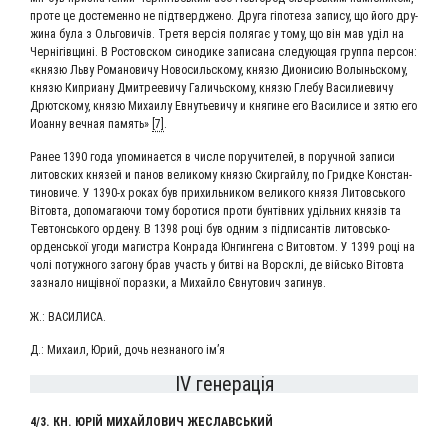
про­те це досте­мен­но не під­твер­дже­но. Дру­га гіпо­те­за запи­су, що його дру­
жи­на була з Оль­го­ви­чів. Тре­тя вер­сія поля­гає у тому, що він мав уділ на
Чер­ні­гів­щині. В Ростов­ском сино­ди­ке запи­са­на сле­ду­ю­щая груп­па пер­сон:
«кня­зю Льву Рома­но­ви­чу Ново­силь­ско­му, кня­зю Дио­ни­сию Волынь­ско­му,
кня­зю Кипри­а­ну Дмит­ре­еви­чу Галичь­ско­му, кня­зю Гле­бу Васи­ли­е­ви­чу
Дрют­ско­му, кня­зю Миха­и­лу Евну­тье­ви­чу и кня­гине его Васи­ли­се и зятю его
Иоан­ну веч­ная память»
[7]
.
Ранее 1390 года упо­ми­на­ет­ся в чис­ле пору­чи­те­лей, в поруч­ной запи­си
литов­ских кня­зей и панов вели­ко­му кня­зю Скир­гай­лу, по Грид­ке Кон­стан­
ти­но­ви­че. У 1390‑х роках був при­хиль­ни­ком вели­ко­го кня­зя Литовсь­ко­го
Віто­вта, допо­ма­га­ю­чи тому боро­ти­ся про­ти бун­тів­них уділь­них князів та
Тев­тонсь­ко­го орде­ну. В 1398 році був одним з під­пи­сан­тів литовсь­ко-
орденсь­кої уго­ди маги­стра Конра­да Юнгин­ге­на с Вито­втом. У 1399 році на
чолі потуж­но­го заго­ну брав участь у битві на Вор­склі, де війсь­ко Віто­вта
зазна­ло нищів­ної пораз­ки, а Михай­ло Євну­то­вич загинув.
Ж.: ВАСИ­ЛИ­СА.
Д.: Миха­ил, Юрий, дочь незна­но­го ім’я
IV генерація
4/3. КН. ЮРІЙ МИХАЙ­ЛО­ВИЧ ЖЕСЛАВСЬКИЙ