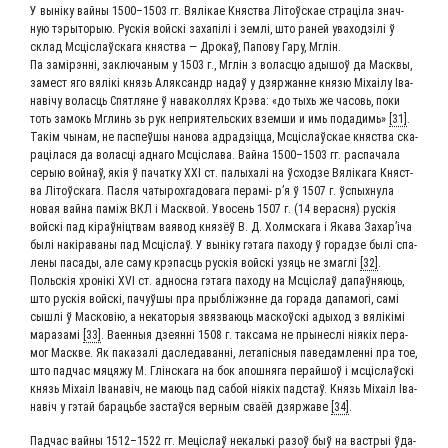
У выніку вай­ны 1500–1503 гг. Вялі­кае Княст­ва Літоўс­кае стра­ці­ла знач­
ную тэры­то­рыю. Рус­кія вой­скі заха­пілі і зем­лі, што раней ува­х­од­зілі ў
склад Мсціслаўска­га княст­ва — Дро­каў, Папо­ву Гару, Мглін.
Па замір­эн­ні, заклю­ча­ным у 1503 г., Мглін з волас­цю ады­шоў да Мас­к­вы,
замест яго вялікі князь Аляк­сандр надаў у дзяр­жанне кня­зю Міхаі­лу Іва­
наві­чу волас­ць Спят­ляне ў нава­кол­лях Крэ­ва: «до тыхь же часовь, поки
тоть замо­кь Мглинь зь рук непри­я­тель­ских взем­ши и имь пода­димь»
[31]
.
Такім чынам, не пас­пе­ў­шы нано­ва адрад­зіц­ца, Мсціслаўс­кае княст­ва ска­
ра­ціла­ся да волас­ці адна­го Мсці­сла­ва. Вай­на 1500–1503 гг. рас­па­ча­ла
серыю вой­наў, якія ў пачат­ку ХХІ ст. палы­халі на ўсход­зе Вяліка­га Княст­
ва Літоўска­га. Пас­ля чаты­рох­га­до­ва­га пера­мі- р’я ў 1507 г. ўспых­ну­ла
новая вай­на паміж ВКЛ і Мас­квой. Уво­сень 1507 г. (14 верас­ня) рус­кія
вой­скі пад кіраўніцтвам ваявод кня­зёў В. Д. Холм­ска­га і Яка­ва Захар’і­ча
былі накіра­ва­ны пад Мсціслаў. У выніку гэта­га пахо­ду ў горад­зе былі спа­
ле­ны паса­ды, але саму крэпас­ць рус­кія вой­скі узя­ць не зма­глі
[32]
.
Поль­скія хронікі ХVІ ст. адно­сна гэта­га пахо­ду на Мсціслаў дапаў­ня­ю­ць,
што рус­кія вой­скі, пачуў­шы пра прыб­лі­ж­энне да гора­да дапа­мо­гі, самі
сыш­лі ў Мас­ко­вію, а нека­то­рыя звяз­ва­ю­ць мас­коўскі ады­ход з вялікі­мі
мара­за­мі
[33]
. Ваен­ныя дзе­ян­ні 1508 г. так­са­ма не пры­неслі нія­кіх пера­
мог Мас­кве. Як пака­за­лі дасле­да­ван­ні, лета­піс­ныя паве­дам­лен­ні пра тое,
што пад­час мяця­жу М. Глін­ска­га на бок апош­ня­га перай­шоў і мсціслаўскі
князь Міхаіл Іва­навіч, не маю­ць пад сабой нія­кіх пад­стаў. Князь Міхаіл Іва­
навіч у гэтай бара­ць­бе застаў­ся вер­ным сва­ёй дзяр­жа­ве
[34]
.
Пад­час вай­ны 1512–1522 гг. Меціслаў некаль­кі разоў быў на васт­рыі ўда­