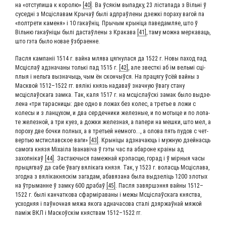
на «отсту­пи­ша к коро­лю»
[40]
. Ва ўся­кім выпад­ку, 23 ліста­па­да з Віль­ні ў
сусед­ні з Мсці­сла­вам Кры­чаў былі адпраў­ле­ны дзеж­кі пора­ху вагой па
«пол­тре­ти каме­ня» і 10 гакаўніц. Пры­чым кры­ні­ца паве­дам­ляе, што ў
Віль­ню гакаўні­цы былі дастаў­ле­ны з Кра­ка­ва
[41]
, таму мож­на мер­ка­ва­ць,
што гэта было новае ўзбраенне.
Пас­ля кам­паніі 1514 г. вай­на мля­ва цяг­ну­ла­ся да 1522 г. Новы паход пад
Мсціслаў адзна­ча­ны толь­кі пад 1515 г.
[42]
, але звест­кі аб ім вель­мі сці­
плыя і нель­га вызна­чы­ць, чым ён скон­чы­ў­ся. На пра­ця­гу ўсёй вай­ны з
Мас­квой 1512–1522 гг. вялікі князь нада­ваў знач­ную ўва­гу ста­ну
мсціслаўска­га зам­ка. Так, каля 1517 г. на мсціслаўскі замак было выд­зе­
ле­на «три тарас­ни­цы: две одно в ложах без колес, а тре­тье в ложи с
коле­сы и з лан­цу­хом, и два сер­деч­ни­ки желез­ные, и по моты­це и по лопа­
те желез­ной, а три куез, а дож­ки желез­ная, а папе­ри на меш­ки, што мел, а
поро­ху две боч­ки пол­ных, а в тре­тьей немно­го..., а оло­ва пять пудов с чет­
вер­тью мсти­слав­ское ваги»
[43]
. Кры­ні­цы адзна­ча­ю­ць і муж­ную дзей­на­сць
само­га кня­зя Міхаі­ла Іва­наві­ча ў гэты час па аба­роне краі­ны ад
захопнікаў
[44]
. Заста­ю­чы­ся памеж­най крэпас­цю, горад і ў мір­ныя часы
пры­ця­г­ваў да сабе ўва­гу вяліка­га кня­зя. Так, у 1523 г. волас­ць Мсці­сла­ва,
згод­на з вялікак­няс­кім зага­дам, аба­вя­за­на была выд­зелі­ць 1200 зло­тых
на ўтры­манне ў зам­ку 600 дра­баў
[45]
. Пас­ля завяр­ш­эн­ня вай­ны 1512–
1522 г. былі кан­чат­ко­ва сфар­міра­ва­ны і межы Мсціслаўска­га княст­ва,
усход­няя і паў­ноч­ная мяжа яко­га адна­ча­со­ва сталі дзяр­жаў­най мяжой
паміж ВКЛ і Мас­коўскім княст­вам 1512–1522 гг.