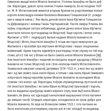
Сумес­нае жыц­цё кня­зя Міхаі­ла Іва­наві­ча і Улля­ны Іва­наў­ны не было доў­
гім. Вера­год­на, даволі хут­ка кня­гі­ня Улья­на памер­ла, бо не позд­нее 1507
кн. М. И. Мсти­слав­ский же­нился вто­рым бра­ком на род­ст­вен­ни­це польск.
ко­ро­ля Алек­сан­д­ра княж­не Ва­си­ли­се Ива­нов­не Голь­шан­ской (гг. ро­ж­де­
ния и смер­ти не­изв.). Яна была дач­кой кня­зя Іва­на Юр’еві­ча Галь­шан­ска­
га-Дуб­ра­вец­ка­га і княж­ны Ган­ны Чар­та­рый­с­кай. Пас­ля смер­ці Улья­ны Іва­
наў­ны стар­эй­шая сяст­ра нябож­чы­цы, дру­гая дач­ка кня­зя Іва­на Юр’еві­ча
Ана­стасія пача­ла прэт­эн­да­ва­ць на Мсціслаў. Хаця кароль і вялікі князь
Жыгі­монт у 1507 г. пацверд­зіў былыя надан­ні Міхаі­лу Іва­наві­чу на
Мсціслаў і Мглін, Ана­стасія Іва­наў­на ў гэтым жа год­зе звяр­ну­ла­ся да
Жыгі­мон­та з прось­бай пра вяр­танне ёй Мсці­сла­ва і іншых спад­чын­ных
маё­мас­цей. Аднак кароль адмо­віў­ся раз­гля­да­ць гэтую спра­ву на той пад­
ста­ве, што ў той час у Віль­ні не было само­га кня­зя Міхаі­ла Іва­наві­ча
[46]
.
Але Ана­стасія Іва­наў­на і нада­лей не пакі­да­ла над­зеі адсуд­зі­ць у Міхаі­ла
Іва­наві­ча не толь­кі Мсціслаў, але і ўсю «волас­ць пове­ту Мсти­слав­ско­го».
Заха­ва­ла­ся некаль­кі скар­гаў, дату­е­мых 1518–1522 гг., у якіх яна ад свай­го
імя і ад імя свай­го сына кня­зя Юрыя, а потым і сам князь Юрый Сямё­навіч
аспр­эч­валі перад кара­лём пра­вы Міхаі­ла Іва­наві­ча на вало­данне Мсці­
сла­вам і яго волас- цю. Вера­год­на, пэў­ную спра­вяд­лі­вас­ць прэт­эн­зій кня­
гіні Ана­стасіі Іва­наў­ны і яе сына Юрыя на Мсціслаў прызна­ваў і кароль,
але не жада­ю­чы кры­ўд­зі­ць свай­го вер­на­га слу­гу, якім быў князь Міхаіл
Іва­навіч, ён ўвесь час адкла­даў кан­чат­ко­вае выра­ш­энне гэта­га пытан­ня
да леп­шых часоў. Сіту­а­цыя, вера­год­на, скла­д­ва­ла­ся не зусім добра для
Міхаі­ла Іва­наві­ча, бо хаця на Вілен­скім сей­ме 1522 г. гэта пытанне не
было кан­чат­ко­ва раз­гле­джа­на, кароль усё ж такі зага­даў не выда­ва­ць