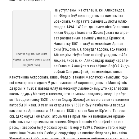
Па ўступ­лень­ні на ста­лец в. кн. Аляк­сандра,
кн. Фёдар быў пера­вед­зе­ны на намесь­ніка
Бран­ска­га, як пра гэта сьвед­ча­ць лісты Аляк­
сандра 1494–1499 гг. да намесь­ніка Бран­ска­га
кня­зя Фёда­ра Іва­наві­ча Жэс­лаўска­га па спра­
вах раз­да­ва­нь­ня зем­ляў у паве­це Бран­скім.
Напа­чат­ку 1501 г. стаў намесь­ні­кам Аршан­
скім (Рош­скім), а, праў­да­па­доб­на, адна­час­на i
Печат­ка від 10.6.1536 кня­зя
Аба­лец­кім. Неў­за­ба­ве пакі­нуў ула­да­ньне Аба­
Федо­ра Іва­но­ви­ча Іже­славсь на
лец­кае, якое в. кн. Аляк­сан­дар надаў кара­ле­
ого (1499–1539).
ве Галене. Ажаніў­ся з кня­зёў­наю Зоф’яй Андр­
эеў­най Сан­гуш­каў­най, пля­мень­ні­цаю кня­зя
Кан­станііі­на Аст­ро­ска­га. Князь Фёдар Іва­навіч Жэс­лаўскі намесь­нік Рош­
скі шмат­кро­ць зга­да­ны ў дып­ля­ма­тыч­най кар­эс­пан­д­эн­цыі з Мас­коўскім
два­ром. У 1520 г. паве­дам­ляў намесь­ніку Сма­ленска­му, што кара­леўскія
пас­лы еду­ць у Мас­к­ву, а так­са­ма, што на мяжы напа­да­ю­ць люд­зі i рабу­ю­
ць. Павод­ле попі­су 1528 г. князь Фёдар Жэс­лаўскі мае ставі­ць на ваен­ныя
патр­э­бы 31 каня. З ува­гі на ста­ры век у 1538 г. быў паз­баў­ле­ны паса­ды
намесь­ніка Аршан­ска­га. 13 люта­га 1538 г. князь Васіль Юр’евіч Тала­чын­
скі, дзяр­жаў­ца Гомель­скі, атрым­лі­вае пры­вілей на вало­да­ньне Аршан­
скім зам­кам з пры­чы­ны, што князь Фёдар Іва­навіч Жэс­лаўскі з‑за ста­
рась­ці i хва­ро­бы быў у божых руках. Памёр у 1539 г. Уво­сень таго ж году
князь Іван Рама­навіч Любец­кі скард­зіц­ца на кня­гі­ню Фёда­ра­ву Іва­наві­ча
Жэс­лаўскую Зоф’ю, што, едучы з Вор­шы зь целам нябож­чы­ка мужа, у яго­