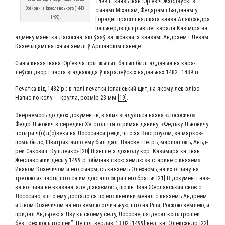
1499 г. князь Іван Юр’евіч Жэс­лаўскі з
Юрій­о­ви­ча Іже­славсь­ко­го (1443–
сына­мі Міха­лам, Феда­рам i Баг­да­нам у
1499).
Горад­ні прасілі вяліка­га кня­зя Аляк­сандра
пацьверд­зі­ць пры­вілеі кара­ля Казі­мі­ра на
адме­ну маёнт­ка Ласосі­на, які ўзяў за жон­кай, з кня­зя­мі Андр­эем i Левам
Казечы­ца­мі на іхныя зем­лі ў Аршан­скім павеце.
Сыны кня­зя Іва­на Юр’еві­ча пры жыць­ці баць­кі былі адда­ныя на кара­
леўскі двор i часта зга­д­ва­юц­ца ў кара­леўскіх нада­нь­нях 1482–1489 гг.
Печат­ка від 1482 р.: в полі печат­ки іспансь­кий щит, на яко­му лев вліво.
Напис по колу: … круг­ла, роз­мір 23 мм
[19]
.
Звер­не­мось до двох доку­мен­тів, в яких зга­дуєть­ся наз­ва «Лосо­си­но».
Федір Льво­вич в сере­дині XV століт­тя отри­мав дани­ну: «Федъ­ку Льво­ви­чу
чоты­ри ч(о)л(о)веки на Лосо­си­нои реци, што за Вост­ро­ухом, за мар­ков­
цомъ было; Швит­рик­га­и­ло ему был дал. Пано­ве: Петръ, мар­ша­локъ; Анъ­д­
реи Сако­вич. Куш­лей­ко».
[20]
Піз­ні­ше з доз­во­лу кор. Кази­ми­ра кн. Іван
Жеславсь­кий десь у 1499 р. обмі­няв свою зем­лю «в ста­рине с кня­зем»
Ива­ном Козе­чи­чом и его сыном, съ кня­земъ Олех­номь, на их отчи­ну, на
тре­тюю их часть, што ся им доста­ло оприч его бра­тьи.
[21]
В доку­мен­ті наз­
ва вот­чи­ни не вка­за­на, але діз­нає­мось, що кн. Іван Жеславсь­кий своє с.
Лосо­си­но, «што ему доста­ло ся по его кне­ги­ни менял с кня­земъ Андре­ем
и Лвом Козе­чи­чом на его зем­лю отчинь­ную, што на Рши, Рос­кою зем­лею, и
при­дал Андь­рею а Лву къ сво­е­му селу, Лососне, пят­де­сят копъ гро­шей
без трех копь гро­шей”. Це під­твер­див 13.02 [1499] вел. кн. Олек­сандр.
[22]