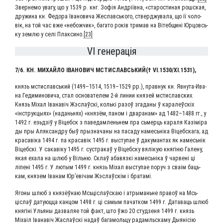
Звер­не­мо ува­гу, що у 1539 р. кнг. Зофія Андріїв­на, «ста­ро­сти­ная рошcкая,
дру­жи­на кн. Федо­ра Іва­но­ви­ча Жеславсь­ко­го, ствер­джу­ва­ла, що її чоло­
вік, на той час вже «небож­чик», бага­то років три­мав на Вітеб­щині Юрцовсь­
ку зем­лю у селі Плак­си­но.
[23]
VI генерація
7/6. КН. МИХАЙ­ЛО ІВА­НО­ВИЧ МСТИ­СЛАВСЬ­КИЙ(† VI.1530/XI.1531),
князь мсти­славсь­кий (1499–1514, 1519–1529 рр.), пра­вну­к кн. Яв­­ну­та-Ива­
на Ге­ди­ми­но­ви­ча, стал ос­но­ва­те­лем 2‑й ли­нии кня­зей мсти­слав­ских.
Князь Міхал Іва­навіч Жэс­лаўскі, коль­кі разоў зга­да­ны ў кара­леўскіх
«інструк­цы­ях» (нада­нь­нях) «кня­зём, паном i два­ра­нам» ад 1482–1488 гг., у
1492 г. езьд­зіў у Віцебск з паве­дам­лень­нем пра сьмер­ць кара­ля Казі­мі­ра
ды пры Аляк­сан­дру быў прызна­ча­ны на паса­ду намесь­ніка Віцеб­ска­га; ад
кра­савіка 1494 г. па кра­савік 1495 г. высту­пае ў даку­ман­тах як намесь­нік
Віцеб­скі. У сакавіку 1495 г. сустра­каў у Віцеб­ску вялікую кня­гі­ню Гале­ну,
якая еха­ла на шлюб у Віль­ню. Склаў аба­вяз­кі намесь­ніка ў чарвені ці
ліпе­ні 1495 г. У лютым 1499 г. князь Міхал высту­пае поруч з сваім баць­
кам, кня­зем Іва­нам Юр’еві­чам Жэс­лаўскім i братамі.
Яго­ны шлюб з кня­зёў­наю Мсь­ціслаўс­каю i атры­ма­ньне пра­воў на Мсь­
ціслаў дату­юц­ца кан­цом 1498 г. ці самым пачат­ком 1499 г. Дата­ва­ць шлюб
кня­гіні Улья­ны даз­ва­ляе той факт, што ўжо 20 студ­зе­ня 1499 г. князь
Міхаіл Іва­навіч Жаслаўскі надаў бага­моль­цу радамльска­му Дыянісію