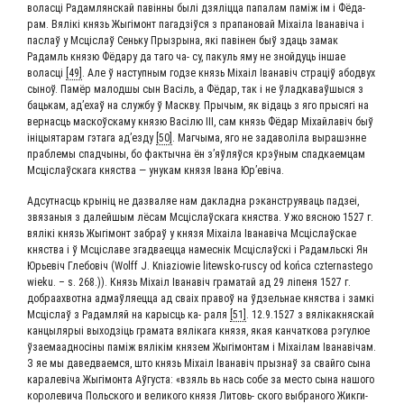
волас­ці Радам­лян­скай павін­ны былі дзя­ліц­ца папа­лам паміж ім і Фёда­
рам. Вялікі князь Жыгі­монт пагад­зіў­ся з пра­па­но­вай Міхаі­ла Іва­наві­ча і
пас­лаў у Мсціслаў Сень­ку Пры­зры­на, які паві­нен быў зда­ць замак
Радамль кня­зю Фёда­ру да таго ча- су, пакуль яму не зной­ду­ць іншае
волас­ці
[49]
. Але ў наступ­ным год­зе князь Міхаіл Іва­навіч стра­ціў абодвух
сыноў. Памёр малод­шы сын Васіль, а Фёдар, так і не ўлад­ка­ваў­шы­ся з
баць­кам, ад’е­хаў на служ­бу ў Мас­к­ву. Пры­чым, як віда­ць з яго пры­ся­гі на
вер­на­сць мас­коўс­ка­му кня­зю Васі­лю ІІІ, сам князь Фёдар Міхай­лавіч быў
іні­цы­я­та­рам гэта­га ад’ез­ду
[50]
. Маг­чы­ма, яго не зада­волі­ла выра­ш­энне
праб­ле­мы спад­чы­ны, бо фак­тыч­на ён з’яў­ляў­ся крэў­ным спад­ка­ем­цам
Мсціслаўска­га княст­ва — уну­кам кня­зя Іва­на Юр’евіча.
Адсут­на­сць кры­ніц не даз­ва­ляе нам даклад­на рэкан­стру­я­ва­ць пад­зеі,
звя­за­ныя з далей­шым лёсам Мсціслаўска­га княст­ва. Ужо вяс­ною 1527 г.
вялікі князь Жыгі­монт забраў у кня­зя Міхаі­ла Іва­наві­ча Мсціслаўс­кае
княст­ва і ў Мсці­сла­ве зга­д­ва­ец­ца намес­нік Мсціслаўскі і Радамль­скі Ян
Юрьевіч Гле­бо­віч (Wolff J. Kniaziowie litewsko-ruscy od końca czternastego
wieku. – s. 268.)). Князь Міхаіл Іва­навіч гра­ма­тай ад 29 ліпе­ня 1527 г.
добра­ахвот­на адмаў­ля­ец­ца ад сваіх пра­воў на ўдзель­нае княст­ва і зам­кі
Мсціслаў з Радам­ляй на кары­с­ць ка- раля
[51]
. 12.9.1527 з вялікак­няс­кай
кан­цы­лярыі выход­зі­ць гра­ма­та вяліка­га кня­зя, якая кан­чат­ко­ва рэгу­люе
ўза­е­ма­ад­но­сі­ны паміж вялікім кня­зем Жыгі­мон­там і Міхаі­лам Іва­наві­чам.
З яе мы давед­ва­ем­ся, што князь Міхаіл Іва­навіч прызнаў за свай­го сына
кара­леві­ча Жыгі­мон­та Аўгу­ста: «взяль вь нась собе за место сына нашо­го
коро­ле­ви­ча Поль­ско­го и вели­ко­го кня­зя Литовь- ско­го выбра­но­го Жик­ги­