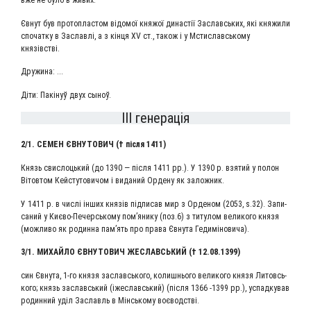
вже не було в живих.
Євнут був про­то­пла­стом відо­мої кня­жої дина­стії Заславсь­ких, які кня­жи­ли
спо­чат­ку в Заслав­лі, а з кін­ця XV ст., також і у Мсти­славсь­ко­му
князівстві.
Дру­жи­на: ...
Діти: Пакі­нуў двух сыноў.
III генерація
2/1. СЕМЕН ЄВНУ­ТО­ВИЧ († піс­ля 1411)
Князь свис­ло­ць­кий (до 1390 — піс­ля 1411 рр.). У 1390 р. взя­тий у полон
Віто­втом Кей­с­ту­то­ви­чом і вида­ний Орде­ну як заложник.
У 1411 р. в числі інших князів під­пи­сав мир з Орде­ном (2053, s.32). Запи­
са­ний у Києво-Печерсь­ко­му пом’я­ни­ку (поз.6) з титу­лом вели­ко­го кня­зя
(мож­ли­во як родин­на пам’ять про пра­ва Євну­та Гедиміновича).
3/1. МИХАЙ­ЛО ЄВНУ­ТО­ВИЧ ЖЕСЛАВСЬ­КИЙ († 12.08.1399)
син Євну­та, 1‑го кня­зя заславсь­ко­го, колиш­ньо­го вели­ко­го кня­зя Литовсь­
ко­го; князь заславсь­кий (іже­славсь­кий) (піс­ля 1366 ‑1399 рр.), успад­ку­вав
родин­ний уділ Заславль в Мінсь­ко­му воєводстві.