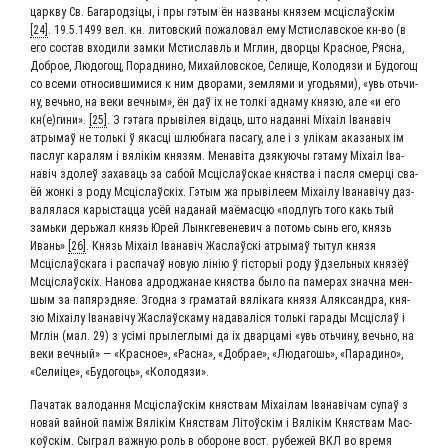
царк­ву Св. Бага­ро­дзі­цы, і пры гэтым ён назва­ны кня­зем мсціслаўскім
[24]
. 19.5.1499 вел. кн. ли­тов­ский пожа­ло­вал ему Мсти­слав­ское кн-во (в
его со­став вхо­ди­ли зам­ки Мсти­славль и Мглин, двор­цы Крас­ное, Ряс­на,
Доб­рое, Лю­до­гощ, По­рад­ни­но, Ми­хай­лов­ское, Се­ли­ще, Ко­ло­дя­зи и Бу­до­гощ
со все­ми от­но­сив­ши­ми­ся к ним дво­ра­ми, зем­ля­ми и угодь­ями), «увь оть­чи­
ну, вечь­но, на веки веч­ным», ён даў іх не тол­кі адна­му кня­зю, але «и его
кн(е)гини».
[25]
. З гэта­га пры­вілея віда­ць, што надан­ні Міхаіл Іва­навіч
атры­маў не толь­кі ў якас­ці шлюб­на­га паса­гу, але і з улі­кам ака­за­ных ім
пас­луг кара­лям і вялікім кня­зям. Менавіта дзя­ку­ю­чы гэта­му Міхаіл Іва­
навіч здо­леў заха­ва­ць за сабой Мсціслаўс­кае княст­ва і пас­ля смер­ці сва­
ёй жон­кі з роду Мсціслаўскіх. Гэтым жа пры­віле­ем Міхаі­лу Іва­наві­чу даз­
ва­ля­ла­ся кары­стац­ца усёй нада­най маё­мас­цю «под­лу­гь того какь тый
замь­ки дерь­жал князь Юрей Лынк­ге­ве­не­вич а потомь сынь его, князь
Ивань»
[26]
. Князь Міхаіл Іва­навіч Жаслаўскі атры­маў тытул кня­зя
Мсціслаўска­га і рас­па­чаў новую лінію ў гісто­рыі роду ўдзель­ных кня­зёў
Мсціслаўскіх. Нано­ва адрод­жа­нае княст­ва было па паме­рах знач­на мен­
шым за папяр­эд­няе. Згод­на з гра­ма­тай вяліка­га кня­зя Аляк­сандра, кня­
зю Міхаі­лу Іва­наві­чу Жаслаўс­ка­му нада­валі­ся толь­кі гара­ды Мсціслаў і
Мглін (мал. 29) з усі­мі пры­лег­лы­мі да іх двар­ца­мі «увь оть­чи­ну, вечь­но, на
веки веч­ный» — «Крас­ное», «Рас­на», «Добрае», «Люда­гошь», «Пара­ди­но»,
«Селиі­це», «Будо­го­ць», «Коло­дя­зи».
Пач­а­так вало­дан­ня Мсціслаўскім княст­вам Міхаі­лам Іва­наві­чам супаў з
новай вай­ной паміж Вялікім Княст­вам Літоўскім і Вялікім Княст­вам Мас­
коўскім. Сыг­рал важ­ную роль в обо­ро­не вост. ру­бе­жей ВКЛ во вре­мя