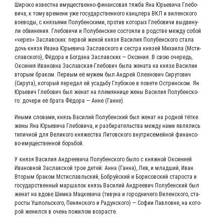
Широ­ко извест­на иму­ще­ствен­но-финан­со­вая тяж­ба Яна Юрье­ви­ча Гле­бо­
ви­ча, к тому вре­ме­ни уже госу­дар­ствен­но­го канц­ле­ра ВКЛ и вилен­ско­го
вое­во­ды, с кня­зья­ми Полу­бен­ски­ми, про­тив кото­рых Гле­бо­ви­чи выдви­ну­
ли обви­не­ния. Гле­бо­ви­чи и Полу­бен­ские состо­я­ли в род­стве меж­ду собой
«через» Заслав­ских: пер­вой женой кня­зя Васи­лия Полу­бен­ско­го ста­ла
дочь кня­зя Ива­на Юрье­ви­ча Заслав­ско­го и сест­ра кня­зей Миха­и­ла (Мсти­
слав­ско­го), Фёдо­ра и Бог­да­на Заслав­ских — Окси­ния. В свою оче­редь,
Окси­ния Ива­нов­на Заслав­ская-Гле­бо­вич была жена­та на кня­зе Васи­лии
вто­рым бра­ком. Пер­вым её мужем был Андрей Олех­но­вич Сиру­то­вич
(Сиру­та), кото­рый пере­дал ей усадь­бу Глу­бо­кое в пове­те Ост­рин­ском. Ян
Юрье­вич Гле­бо­вич был женат на пле­мян­ни­це жены Васи­лия Полу­бен­ско­
го: доче­ри её бра­та Фёдо­ра — Анне (Ганне).
Ины­ми сло­ва­ми, князь Васи­лий Полу­бен­ский был женат на род­ной тёт­ке
жены Яна Юрье­ви­ча Гле­бо­ви­ча, и раз­би­ра­тель­ства меж­ду нами явля­лись
типич­ной для Вели­ко­го кня­же­ства Литов­ско­го внут­ри­се­мей­ной финан­со­
во-иму­ще­ствен­ной борьбой.
У кня­зя Васи­лия Андре­еви­ча Полу­бен­ско­го было с княж­ной Окси­ни­ей
Ива­нов­ной Заслав­ской трое детей: Анна (Ган­на), Лев, и млад­ший, Иван.
Вто­рым бра­ком Мсти­славль­ский, Боб­руй­ский и Бори­сов­ский ста­ро­ста и
госу­дар­ствен­ный мар­ша­лок князь Васи­лий Андре­евич Полу­бен­ский был
женат на вдо­ве Шим­ка Мац­ке­ви­ча (тиву­на и город­ни­че­го Вилен­ско­го, ста­
ро­сты Ушполь­ско­го, Пенян­ско­го и Радун­ско­го) — Софии Пав­ловне, на кото­
рой женил­ся в очень пожи­лом возрасте.