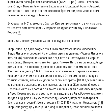
[Юрьи Михай­ло­вич]; князь жеславсь­кий (1399 — ? рр.). князь іже­славсь­
кий. Отец — Миха­ил Явну­тье­вич Заслав­ский. Молод­ший брат — Андрей.
Веро­ят­но, в 1401 г. еще вла­дел вме­сте с бра­том Андре­ем Заслав­ским
кня­же­ством к запа­ду от Менска.
24 фев­ра­ля 1401 г. вме­сте с бра­том Юри­ем при­сяг­нул, что в слу­чае смер­
ти Вито­вта оста­нет­ся вер­ным коро­лю Вла­ди­сла­ву Ягай­лу и Поль­ской
Короне
[8]
.
Князь Юры памёр у пало­ве XV ст., пакі­нуў­шы сына Івана.
Звер­не­мось до двох доку­мен­тів, в яких зга­дуєть­ся наз­ва «Лосо­си­но».
Федір Льво­вич в сере­дині XV століт­тя отри­мав дани­ну: «Федъ­ку Льво­ви­чу
чоты­ри ч(о)л(о)веки на Лосо­си­нои реци, што за Вост­ро­ухом, за мар­ков­
цомъ было; Швит­рик­га­и­ло ему был дал. Пано­ве: Петръ, мар­ша­локъ; Анъ­д­
реи Сако­вич. Куш­лей­ко».
[9]
Піз­ні­ше з доз­во­лу кор. Кази­ми­ра кн. Іван
Жеславсь­кий десь у 1499 р. обмі­няв свою зем­лю «в ста­рине с кня­зем»
Ива­ном Козе­чи­чом и его сыном, съ кня­земъ Олех­номь, на их отчи­ну, на
тре­тюю их часть, што ся им доста­ло оприч его бра­тьи.
[10]
В доку­мен­ті наз­
ва вот­чи­ни не вка­за­на, але діз­нає­мось, що кн. Іван Жеславсь­кий своє с.
Лосо­си­но, «што ему доста­ло ся по его кне­ги­ни менял с кня­земъ Андре­ем
и Лвом Козе­чи­чом на его зем­лю отчинь­ную, што на Рши, Рос­кою зем­лею, и
при­дал Андь­рею а Лву къ сво­е­му селу, Лососне, пят­де­сят копъ гро­шей
без трех копь гро­шей”. Це під­твер­див 13.02 [1499] вел. кн. Олек­сандр.
[11]
Звер­не­мо ува­гу, що у 1539 р. кнг. Зофія Андріїв­на, «ста­ро­сти­ная рошcкая,