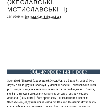
(ЖЕСЛАВСЬКІ,
МСТИСЛАВСЬКІ II)
22/12/2019
от
Безносюк Сергій Миколайович
Общие сведения о роде
Заслаўскі (Еўну­то­віч), даклад­ней, Жэс­лаўскі ад Заслаўя, даў­ней Жэс­
лаўль, а яшчэ даў­ней Іза­слаўль у Мен­скім паве­це – литовсь­кий кня­жий
рід. Похо­дить від сина вели­ко­го кня­зя литовсь­ко­го Геди­мі­на — Євну­та,
який, втра­тив­ши вели­кок­нязівсь­ко­го пре­сто­лу, отри­мав у спа­док
Заславль (на Мін­щині). Його пра­пра­внук, князь Михай­ло Іва­но­вич
Заславсь­кий, одру­жив­шись із княж­ною Юліа­ною Іванів­ною Мсти­славсь­
кою, прий­няв нове родо­ве пріз­ви­ще і був родо­на­чаль­ни­ком князів