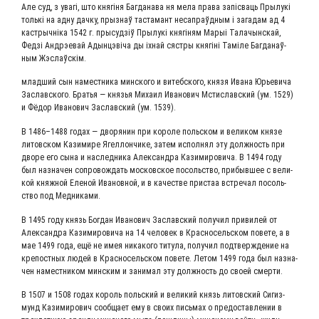
Але суд, з ува­гі, што кня­гі­ня Баг­да­на­ва ня мела пра­ва запі­с­ва­ць Пры­лукі
толь­кі на адну дач­ку, прызнаў таста­мант неса­праўд­ным i зага­дам ад 4
каст­рыч­ніка 1542 г. пры­суд­зіў Пры­лукі кня­гі­ням Марыі Тала­чын­с­кай,
Фед­зі Андр­эе­вай Адын­ц­э­ві­ча ды іхнай сяст­ры кня­гіні Тамі­ле Баг­да­наў­
ным Жэслаўскім.
млад­ший сын намест­ни­ка мин­ско­го и витеб­ско­го, кня­зя Ива­на Юрье­ви­ча
Заслав­ско­го. Бра­тья — кня­зья Миха­ил Ива­но­вич Мсти­слав­ский (ум. 1529)
и Фёдор Ива­но­вич Заслав­ский (ум. 1539).
В 1486–1488 годах — дво­ря­нин при коро­ле поль­ском и вели­ком кня­зе
литов­ском Кази­ми­ре Ягел­лон­чи­ке, затем испол­нял эту долж­ность при
дво­ре его сына и наслед­ни­ка Алек­сандра Кази­ми­ро­ви­ча. В 1494 году
был назна­чен сопро­вож­дать мос­ков­ское посоль­ство, при­быв­шее с вели­
кой княж­ной Еле­ной Ива­нов­ной, и в каче­стве при­стаа встре­чал посоль­
ство под Медниками.
В 1495 году князь Бог­дан Ива­но­вич Заслав­ский полу­чил при­ви­лей от
Алек­сандра Кази­ми­ро­ви­ча на 14 чело­век в Крас­но­сель­ском пове­те, а в
мае 1499 года, ещё не имея ника­ко­го титу­ла, полу­чил под­твер­жде­ние на
кре­пост­ных людей в Крас­но­сель­ском пове­те. Летом 1499 года был назна­
чен намест­ни­ком мин­ским и зани­мал эту долж­ность до сво­ей смерти.
В 1507 и 1508 годах король поль­ский и вели­кий князь литов­ский Сигиз­
мунд Кази­ми­ро­вич сооб­ща­ет ему в сво­их пись­мах о предо­став­ле­нии в