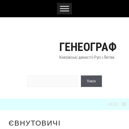
Перейти
к
содержимому
ГЕНЕОГРАФ
Князівські династії Русі і Литви
По
Поиск
МЕНЮ
ЄВНУТОВИЧІ