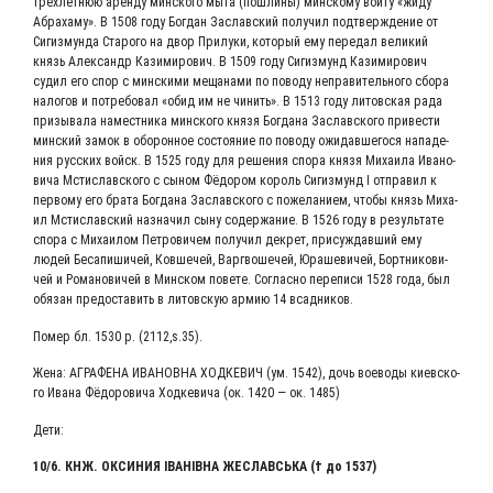
трех­лет­нюю арен­ду мин­ско­го мыта (пошли­ны) мин­ско­му вой­ту «жиду
Абра­ха­му». В 1508 году Бог­дан Заслав­ский полу­чил под­твер­жде­ние от
Сигиз­мун­да Ста­ро­го на двор При­лу­ки, кото­рый ему пере­дал вели­кий
князь Алек­сандр Кази­ми­ро­вич. В 1509 году Сигиз­мунд Кази­ми­ро­вич
судил его спор с мин­ски­ми меща­на­ми по пово­ду непра­ви­тель­но­го сбо­ра
нало­гов и потре­бо­вал «обид им не чинить». В 1513 году литов­ская рада
при­зы­ва­ла намест­ни­ка мин­ско­го кня­зя Бог­да­на Заслав­ско­го при­ве­сти
мин­ский замок в обо­рон­ное состо­я­ние по пово­ду ожи­дав­ше­го­ся напа­де­
ния рус­ских войск. В 1525 году для реше­ния спо­ра кня­зя Миха­и­ла Ива­но­
ви­ча Мсти­слав­ско­го с сыном Фёдо­ром король Сигиз­мунд I отпра­вил к
пер­во­му его бра­та Бог­да­на Заслав­ско­го с поже­ла­ни­ем, что­бы князь Миха­
ил Мсти­слав­ский назна­чил сыну содер­жа­ние. В 1526 году в резуль­та­те
спо­ра с Миха­и­лом Пет­ро­ви­чем полу­чил декрет, при­суж­дав­ший ему
людей Беса­пи­ши­чей, Ков­ше­чей, Варгво­ше­чей, Юра­ше­ви­чей, Борт­ни­ко­ви­
чей и Рома­но­ви­чей в Мин­ском пове­те. Соглас­но пере­пи­си 1528 года, был
обя­зан предо­ста­вить в литов­скую армию 14 всадников.
Помер бл. 1530 р. (2112,s.35).
Жена: АГРА­ФЕ­НА ИВА­НОВ­НА ХОД­КЕ­ВИЧ (ум. 1542), дочь вое­во­ды киев­ско­
го Ива­на Фёдо­ро­ви­ча Ход­ке­ви­ча (ок. 1420 — ок. 1485)
Дети:
10/6. КНЖ. ОКСИ­НИЯ ІВАНІВ­НА ЖЕСЛАВСЬ­КА († до 1537)