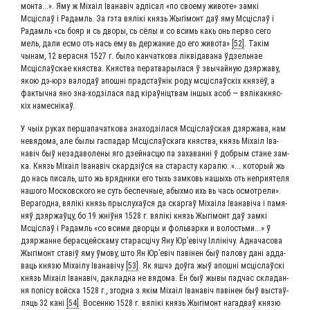
мон­та...». Яму ж Міхаіл Іва­навіч адпі­сал «по сво­е­му живо­те» зам­кі
Мсціслаў і Радамль. За гэта вялікі князь Жыгі­монт даў яму Мсціслаў і
Радамль «сь бояр и сь дво­ры, сь сёлы и со всимь какь онь пер­во сего
мель, дали есмо оть нась ему вь дер­жа­ние до его живо­та»
[52]
. Такім
чынам, 12 верас­ня 1527 г. было кан­чат­ко­ва лікві­да­ва­на ўдзель­нае
Мсціслаўс­кае княст­ва. Княст­ва перат­ва­ры­ла­ся ў звы­чай­ную дзяр­жа­ву,
якою дэ-юрэ вало­даў апош­ні прад­стаўнік роду мсціслаўскіх кня­зёў, а
фак­тыч­на яно зна-ход­зіла­ся пад кіраўніцтвам іншых асоб — вялікак­няс­
кіх намеснікаў.
У чыіх руках пер­ша­па­чат­ко­ва зна­ход­зіла­ся Мсціслаўская дзяр­жа­ва, нам
невя­до­ма, але былы гас­па­дар Мсціслаўска­га княст­ва, князь Міхаіл Іва­
навіч быў неза­да­во­ле­ны яго дзей­на­сцю па заха­ван­ні ў доб­рым стане зам­
ка. Князь Міхаіл Іва­навіч скард­зіў­ся на ста­рас­ту кара­лю: «... кото­рый жь
до нась писаль, што жь вряд­ни­ки его тыхь зам­ковь нашы­хь оть непри­я­те­ля
нашо­го Мос­ков­ско­го не суть бес­печ­ные, абы­х­мо ихь вь чась осмот­ре­ли».
Вера­год­на, вялікі князь пры­слу­хаў­ся да скар­гаў Міхаі­ла Іва­наві­ча і памя­
няў дзяр­жаў­цу, бо 19 жніў­ня 1528 г. вялікі князь Жыгі­монт даў зам­кі
Мсціслаў і Радамль «со вси­ми двор­цы и фоль­вар­ки и воло­стьми...» ў
дзяр­жанне берас­цей­с­ка­му ста­рас­ці­чу Яну Юр’еві­чу Ілліні­чу. Адна­ча­со­ва
Жыгі­монт ставіў яму ўмо­ву, што Ян Юр’евіч паві­нен быў пало­ву дані адда­
ва­ць кня­зю Міхаі­лу Іва­наві­чу
[53]
. Як яшчэ доў­га жыў апош­ні мсціслаўскі
князь Міхаіл Іва­навіч, даклад­на не вядо­ма. Ён быў жывы пад­час скла­дан­
ня попі­су вой­ска 1528 г., згод­на з якім Міхаіл Іва­навіч паві­нен быў выстаў­
ля­ць 32 кані
[54]
. Восен­ню 1528 г. вялікі князь Жыгі­монт нага­д­ваў кня­зю