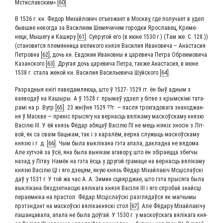
Мсти­слав­ским»
[60]
В 1526 г. кн. Фе­дор Михай­ло­вич отъ­ез­жа­ет в Моск­ву, где полу­ча­ет в удел
быв­шие неко­гда за Васи­ли­ем Шемя­чи­чем город­ки Яро­сла­вец, Кре­ме­
нецк, Мыше­гу и Каши­ру
[61]
. Супру­гой его (в июне 1530 г.) (Там же. С. 128.))
(ста­но­вит­ся пле­мянница вели­ко­го кня­зя Васи­лия Ива­но­ви­ча – Ана­ста­сия
Петров­на
[62]
, дочь кн. Евдо­кии Ива­нов­ны и царе­ви­ча Пет­ра Обре­имо­ви­ча
Казан­ско­го
[63]
. Дру­гая дочь царе­ви­ча Пет­ра, так­же Ана­ста­сия, в июне
1538 г. ста­ла женой кн. Васи­лия Васи­лье­ви­ча Шуй­ско­го
[64]
.
Раз­рад­ныя кні­гі паве­дам­ля­ю­ць, што ў 1527- 1529 гг. ён быў адным з
ваяво­даў на Кашы­ры. А ў 1528 г. пры­маў удзел у бітве з крым­скі­мі тата­
ра­мі на р. Вугр
[65]
. 23 жніў­ня 1529 ??г. — пас­ля трох­га­до­ва­га зна­ход­жан­
ня ў Мас­кве — при­ніс пры­ся­гу на вер­на­сць вялі­ка­му мас­коўс­ка­му кня­зю
Васі­лю ІІІ. У ёй князь Фёдар абя­цаў Васі­лю ПІ не мець нія­кіх зносін з Літ­
вой, як са сваім баць­кам, так і з кара­лём, вер­на слу­жы­ць мас­коўс­ка­му
кня­зю і г. д.
[66]
. Чым была выклі­ка­на гэта апа­ла, даклад­на не вядо­ма.
Але хут­ч­эй за ўсё, яна была выні­кам ага­во­ру, што ён збіра­ец­ца збег­чы
назад у Літву. Намёк на гэта ёсць у дру­гой гра­ма­це на вер­на­сць вялі­ка­му
кня­зю Васі­лю ЦІ і яго дзе­цям, якую князь Фёдар Міхай­лавіч Мсціслаўскі
даў у 1531 г. У той жа час А. А. Зимин сцвяр­джае, што гэта пры­ся­га была
выклі­ка­на бязд­зет­на­сцю вяліка­га кня­зя Васі­ля III і яго спро­бай знай­с­ці
пера­ем­ніка на прас­тол: Фёдар Мсціслаўскі раз­гля­даў­ся як маг­чы­мы
прэт­эн­д­энт на мас­коўскі вялікак­няс­кі стол
[67]
. Але Фёда­ру Міхай­лаві­чу
пашан­ца­ва­ла, апа­ла не была доў­гай. У 1530 г. у мас­коўска­га вяліка­га кня­