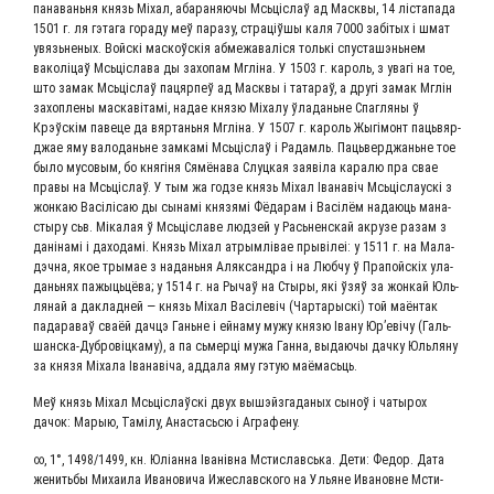
пана­ва­нь­ня князь Міхал, аба­ра­ня­ю­чы Мсь­ціслаў ад Мас­к­вы, 14 ліста­па­да
1501 г. ля гэта­га гора­ду меў пара­зу, стра­ціў­шы каля 7000 забітых i шмат
увязь­не­ных. Вой­скі мас­коўскія абме­жа­валі­ся толь­кi спу­ста­ш­э­нь­нем
ваколі­цаў Мсь­ці­сла­ва ды захо­пам Мглі­на. У 1503 г. кароль, з ува­гі на тое,
што замак Мсь­ціслаў пацяр­пеў ад Мас­к­вы i тата­раў, а дру­гі замак Мглін
захопле­ны мас­кавіта­мі, надае кня­зю Міха­лу ўла­да­ньне Спа­г­ля­ны ў
Крэўскім паве­це да вяр­та­нь­ня Мглі­на. У 1507 г. кароль Жыгі­монт пацьвяр­
джае яму вало­да­ньне зам­ка­мі Мсь­ціслаў i Радамль. Пацьвер­джа­ньне тое
было мусо­вым, бо кня­гі­ня Сямё­на­ва Слуц­кая заяві­ла кара­лю пра свае
пра­вы на Мсь­ціслаў. У тым жа год­зе князь Міхал Іва­навіч Мсь­ціслау­скі з
жон­каю Васілі­саю ды сына­мі кня­зя­мі Фёда­рам i Васілём нада­ю­ць мана­
сты­ру сьв. Міка­лая ў Мсь­ці­сла­ве люд­зей у Рась­нен­скай акру­зе разам з
дані­на­мі i дахо­да­мі. Князь Міхал атрым­лі­вае пры­вілеі: у 1511 г. на Мала­
д­эч­на, якое тры­мае з нада­нь­ня Аляк­сандра i на Люб­чу ў Пра­пой­скіх ула­
да­нь­нях пажы­ць­цё­ва; у 1514 г. на Рычаў на Сты­ры, які ўзяў за жон­кай Юль­
ля­най а даклад­ней — князь Міхал Васілевіч (Чар­та­рыс­кі) той маён­так
пада­ра­ваў сва­ёй дач­цэ Ганьне i ейна­му мужу кня­зю Іва­ну Юр’еві­чу (Галь­
шан­ска-Дуб­ро­віц­ка­му), а па сьмер­ці мужа Ган­на, выда­ю­чы дач­ку Юль­ля­ну
за кня­зя Міха­ла Іва­наві­ча, адда­ла яму гэтую маёмасьць.
Меў князь Міхал Мсь­ціслаўскі двух выш­эйз­га­да­ных сыноў i чаты­рох
дачок: Марыю, Тамі­лу, Ана­стась­сю i Аграфену.
∞, 1°, 1498/1499, кн. Юліан­на Іванів­на Мсти­славсь­ка. Дети: Федор. Дата
женить­бы Миха­и­ла Ива­но­ви­ча Иже­слав­ско­го на Ульяне Ива­новне Мсти­