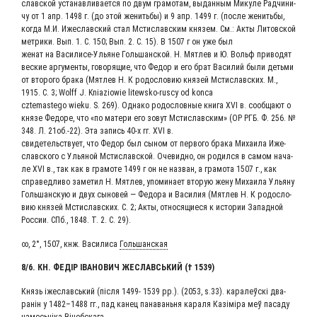
слав­ской уста­нав­ли­ва­ет­ся по двум гра­мо­там, выдан­ным Мику­ле Рад­чи­ни­
чу от 1 апр. 1498 г. (до этой женить­бы) и 9 апр. 1499 г. (после женить­бы,
когда М.И. Иже­слав­ский стал Мсти­слав­ским кня­зем. См.: Акты Литов­ской
мет­ри­ки. Вып. 1. С. 150; Вып. 2. С. 15). В 1507 г он уже был
женат на Васи­ли­се-Ульяне Голь­шан­ской. Н. Мят­лев и Ю. Вольф при­во­дят
вес­кие аргу­мен­ты, гово­ря­щие, что Федор и его брат Васи­лий были детьми
от вто­ро­го бра­ка (Мят­лев Н. К родо­сло­вию кня­зей Мсти­слав­ских. М.,
1915. С. 3; Wolff J. Kniaziowie litewsko-ruscy od konca
cztemastego wieku. S. 269). Одна­ко родо­слов­ные кни­га XVI в. сооб­ща­ют о
кня­зе Федо­ре, что «по мате­ри его зовут Мсти­слав­ским» (ОР РГБ. Ф. 256. №
348. Л. 21об.-22). Эта запись 40‑х гг. XVI в.
сви­де­тель­ству­ет, что Федор был сыном от пер­во­го бра­ка Миха­и­ла Иже­
слав­ско­го с Улья­ной Мсти­слав­ской. Оче­вид­но, он родил­ся в самом нача­
ле XVI в., так как в гра­мо­те 1499 г он не назван, а гра­мо­та 1507 г., как
спра­вед­ли­во заме­тил Н. Мят­лев, упо­ми­на­ет вто­рую жену Миха­и­ла Улья­ну
Голь­шан­скую и двух сыно­вей — Федо­ра и Васи­лия (Мят­лев Н. К родо­сло­
вию кня­зей Мсти­слав­ских. С. 2; Акты, отно­ся­щи­е­ся к исто­рии Запад­ной
Рос­сии. СПб., 1848. Т. 2. С. 29).
∞, 2°, 1507, кнж. Васи­ли­са
Гольшанская
8/6. КН. ФЕДІР ІВА­НО­ВИЧ ЖЕСЛАВСЬ­КИЙ († 1539)
Князь іже­славсь­кий (піс­ля 1499- 1539 рр.). (2053, s.33). кара­леўскі два­
ранін у 1482–1488 гг., пад канец пана­ва­нь­ня кара­ля Казі­мі­ра меў паса­ду
намесь­ніка Віцебскага.