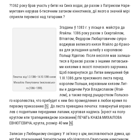
?1362 року брав участь у битві на Синіх водах, де разом з Пат­ри­кієм Нари­
мун­то­вич керу­вав 6‑тисячним заго­ном кін­нот­ни­ків, дії яко­го в знач­ній мірі
спри­я­ли пере­мозі над татарами.?
Зга­да­ны ў 1383 г. у лісь­це в. май­ст­ра да
Ягай­лы. 1386 року разом з Скир­гай­лом,
Віто­втом, Федо­ром Любар­то­ви­чем супро­
вод­жу­вав вели­ко­го кня­зя Ягай­ло до Кра­ко­
ва для укла­дан­ня шлю­бу з коро­ле­вою
Поль­щі Ядві­гою. Піс­ля весіл­ля мав зали­ша­
ти­ся в Кра­ко­ві разом з інши­ми литовсь­ки­
ми кня­зя­ми в яко­сті почес­но­го заруч­ни­ка.
Щоб повер­ну­ти­ся до Лит­ви виму­ше­ний був
Печат­ка від 1.3.1386–14.10.1398 кня­зя
1.ІІІ.1386 дати при­сяж­но­го листа перед
Михай­ла Явну­то­ви­ча Іже­славсь­ко­
коро­лем Поль­ши, вер­хов­ным кня­зем Лит­
го (1366–1399).
вы и деди­чем Руси Вла­ди­сла­вом (Ягай­
лом), а так­же перед рыцар­ством Поль­ско­
го коро­лев­ства, что при­бу­дет к ним без про­мед­ле­ния в любое вре­мя по
пер­во­му при­ка­за­нию
[5]
. До листа при­ве­де­на печат­ка: повер­ну­тый впра­во
лев с под­ня­ты­ми перед­ни­ми лапа­ми; кру­го­вая над­пись: [крест на полу­
круг­лом или тра­пе­ци­е­вид­ном осно­ва­нии] ПЕЧѦТЬ КНѦЗѦ МИХАІ­ЛО­ВА
ЕВНЮ­ТЕ­ВИ­ЧА; круг­ла, роз­мір 40 мм
[6]
.
Запи­сан у Любе­ць­ко­му сіно­ди­ку. У зв’яз­ку з цім, вис­лов­люєть­ся дум­ка, що
міг був при­зна­че­ний Чер­ні­гівсь­ким або Нов­го­род-Сіверсь­ким наміс­ни­ком,