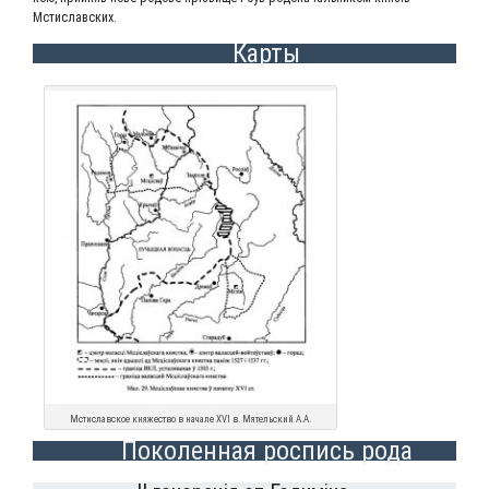
Мстиславских.
Карты
Мсти­слав­ское кня­же­ство в нача­ле XVI в. Мятель­ский А.А.
Поколенная роспись рода