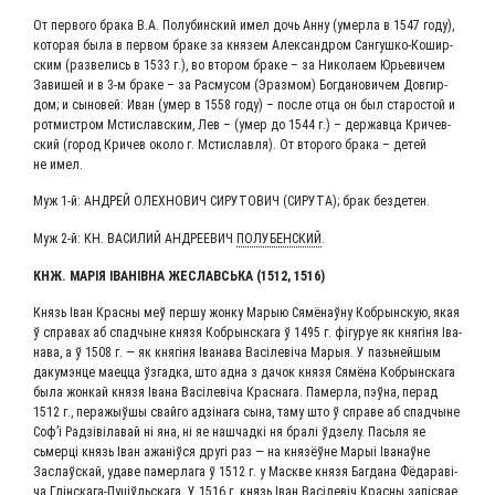
От пер­во­го бра­ка В.А. Полу­бин­ский имел дочь Анну (умер­ла в 1547 году),
кото­рая была в пер­вом бра­ке за кня­зем Алек­сан­дром Сан­гуш­ко-Кошир­
ским (раз­ве­лись в 1533 г.), во вто­ром бра­ке – за Нико­ла­ем Юрье­ви­чем
Зави­шей и в 3‑м бра­ке – за Расму­сом (Эраз­мом) Бог­да­но­ви­чем Дов­гир­
дом; и сыно­вей: Иван (умер в 1558 году) – после отца он был ста­ро­стой и
рот­мист­ром Мсти­слав­ским, Лев – (умер до 1544 г.) – дер­жав­ца Кри­чев­
ский (город Кри­чев око­ло г. Мсти­слав­ля). От вто­ро­го бра­ка – детей
не имел.
Муж 1‑й: АНДРЕЙ ОЛЕХ­НО­ВИЧ СИРУ­ТО­ВИЧ (СИРУ­ТА); брак бездетен.
Муж 2‑й: КН. ВАСИ­ЛИЙ АНДРЕ­ЕВИЧ
ПОЛУБЕНСКИЙ
.
КНЖ. МАРІЯ ІВАНІВ­НА ЖЕСЛАВСЬ­КА (1512, 1516)
Князь Іван Крас­ны меў пер­шу жон­ку Марыю Сямё­наў­ну Коб­рын­скую, якая
ў спра­вах аб спад­чыне кня­зя Коб­рын­ска­га ў 1495 г. фігу­руе як кня­гі­ня Іва­
на­ва, а ў 1508 г. — як кня­гі­ня Іва­на­ва Васілеві­ча Марыя. У пазь­ней­шым
дакум­эн­це маец­ца ўзгад­ка, што адна з дачок кня­зя Сямё­на Коб­рын­ска­га
была жон­кай кня­зя Іва­на Васілеві­ча Крас­на­га. Памер­ла, пэў­на, перад
1512 г., пера­жы­ў­шы свай­го адзі­на­га сына, таму што ў спра­ве аб спад­чыне
Соф’і Рад­зівіла­вай ні яна, ні яе нашчад­кі ня бралі ўдзе­лу. Пась­ля яе
сьмер­ці князь Іван ажаніў­ся дру­гі раз — на кня­зёўне Марыі Іва­наўне
Заслаўс­кай, уда­ве памер­ла­га ў 1512 г. у Мас­кве кня­зя Баг­да­на Фёда­раві­
ча Глін­ска­га-Пуціўль­ска­га. У 1516 г. князь Іван Васілевіч Крас­ны запі­свае