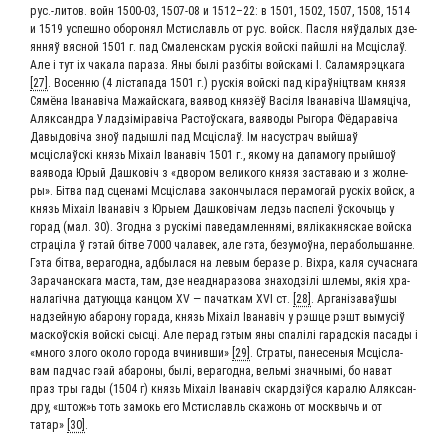
рус.-ли­тов. войн 1500-03, 1507-08 и 1512–22: в 1501, 1502, 1507, 1508, 1514
и 1519 ус­пеш­но обо­ро­нял Мсти­славль от рус. войск. Пас­ля няў­да­лых дзе­
ян­няў вяс­ной 1501 г. пад Сма­ленскам рус­кія вой­скі пай­шлі на Мсціслаў.
Але і тут іх чака­ла пара­за. Яны былі раз­біты вой­ска­мі І. Сала­мя­р­эц­ка­га
[27]
. Восен­ню (4 ліста­па­да 1501 г.) рус­кія вой­скі пад кіраўніцтвам кня­зя
Сямё­на Іва­наві­ча Мажай­ска­га, ваявод кня­зёў Васі­ля Іва­наві­ча Шамя­ці­ча,
Аляк­сандра Улад­зі­міраві­ча Рас­тоўска­га, ваяво­ды Рыго­ра Фёда­раві­ча
Давы­до­ві­ча зноў падыш­лі пад Мсціслаў. Ім насу­страч вый­шаў
мсціслаўскі князь Міхаіл Іва­навіч 1501 г., яко­му на дапа­мо­гу прый­шоў
ваяво­да Юрый Даш­ко­віч з «дво­ром вели­ко­го кня­зя заста­ваю и з жол­не­
ры». Бітва пад сце­на­мі Мсці­сла­ва закон­чы­ла­ся пера­мо­гай рус­кіх войск, а
князь Міхаіл Іва­навіч з Юры­ем Даш­ко­ві­чам ледзь паспе­лі ўскочы­ць у
горад (мал. 30). Згод­на з рус­кі­мі паве­дам­лен­ня­мі, вялікак­няс­кае вой­ска
стра­ці­ла ў гэтай бітве 7000 чала­век, але гэта, без­умоў­на, пера­боль­шанне.
Гэта бітва, вера­год­на, адбы­ла­ся на левым бера­зе р. Віх­ра, каля сучас­на­га
Зара­чан­ска­га маста, там, дзе неад­на­ра­зо­ва зна­ход­зілі шле­мы, якія хра­
на­ла­гіч­на дату­юц­ца кан­цом ХV — пачат­кам ХVІ ст.
[28]
. Аргані­за­ваў­шы
над­зей­ную аба­ро­ну гора­да, князь Міхаіл Іва­навіч у рэш­це рэшт вымусіў
мас­коўскія вой­скі сыс­ці. Але перад гэтым яны спалілі гарад­скія паса­ды і
«мно­го зло­го око­ло горо­да вчи­нив­ши»
[29]
. Стра­ты, пане­се­ныя Мсці­сла­
вам пад­час гэай аба­ро­ны, былі, вера­год­на, вель­мі знач­ны­мі, бо нават
праз тры гады (1504 г) князь Міхаіл Іва­навіч скард­зіў­ся кара­лю Аляк­сан­
дру, «штож»ь тоть замо­кь его Мсти­славль ска­жонь от моск­вычь и от
татар»
[30]
.