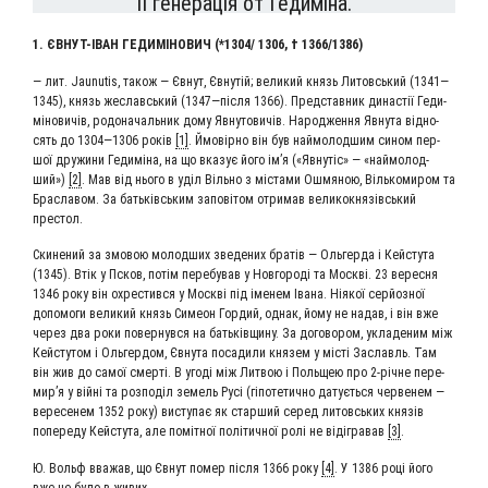
II генерація от Гедиміна.
1. ЄВНУТ-ІВАН ГЕДИ­МІ­НО­ВИЧ (*1304/ 1306, † 1366/1386)
— лит. Jaunutis, також — Євнут, Євнутій; вели­кий князь Литовсь­кий (1341—
1345), князь жеславсь­кий (1347—після 1366). Пред­став­ник дина­стії Геди­
мі­но­ви­чів, родо­на­чаль­ник дому Явну­то­ви­чів. Народ­жен­ня Явну­та від­но­
сять до 1304—1306 років
[1]
. Ймо­вір­но він був най­мо­лод­шим сином пер­
шої дру­жи­ни Геди­мі­на, на що вка­зує його ім’я («Явнутіс» — «най­мо­лод­
ший»)
[2]
. Мав від ньо­го в уділ Віль­но з міста­ми Ошмя­ною, Віль­ко­ми­ром та
Бра­сла­вом. За бать­ківсь­ким запо­вітом отри­мав вели­кок­нязівсь­кий
престол.
Ски­не­ний за змо­вою молод­ших зве­де­них братів — Оль­гер­да і Кей­с­ту­та
(1345). Втік у Псков, потім пере­бу­вав у Нов­го­роді та Москві. 23 верес­ня
1346 року він охре­сти­вся у Москві під іме­нем Іва­на. Нія­кої серй­оз­ної
допо­мо­ги вели­кий князь Симе­он Гор­дий, однак, йому не надав, і він вже
через два роки повер­нув­ся на бать­ків­щи­ну. За дого­во­ром, укла­де­ним між
Кей­с­ту­том і Оль­гер­дом, Євну­та поса­ди­ли кня­зем у місті Заславль. Там
він жив до самої смер­ті. В угоді між Лит­вою і Польщею про 2‑річне пере­
ми­р’я у вій­ні та роз­поділ земель Русі (гіпо­те­тич­но датуєть­ся чер­ве­нем —
вере­се­нем 1352 року) висту­пає як стар­ший серед литовсь­ких князів
попе­ре­ду Кей­с­ту­та, але поміт­ної політич­ної ролі не віді­гра­вав
[3]
.
Ю. Вольф вва­жав, що Євнут помер піс­ля 1366 року
[4]
. У 1386 році його