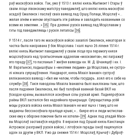
раў мас­коўскіх войск. Так, ужо ў 1513 г. вялікі князь Жыгі­монт І Ста­ры ў
сваім ліс­це лівонска­му магіст­ру паве­дам­ляў, што вялікі князь мас­коўскі
асад­зіў Сма­ленск і пас­лаў сваіх ваявод пад Оршу, Полацк, Мсціслаў «...
желая огнём и мечом опу­сто­шить эти рай­о­ны и завла­деть назван­ны­ми со
все­ми их зем­ля­ми...»
[35]
. Пра дзе­ян­ні рус­кіх ваявад пад Мсці­сла­вам у
гэты год паве­дам­ля­ю­ць і рус­кія лета­пі­сы
[36]
.
У 1514 г., пас­ля таго як мас­коўскія вой­скі заха­пілі Сма­ленск, нека­то­рая іх
част­ка была накіра­ва­на ў бок Мсці­сла­ва. І калі яшчэ 26 ліпе­ня 1514 г.
вялікі князь Жыгі­монт паве­дам­ляў у сваім ліс­це пра пера­мо­гу кня­зя
мсціслаўска­га над трох­ты­сяч­ным аддзе­лам «мос­ко­ви­тов», які пагра­жаў
яго гора­ду
[37]
, то пас­ла­ныя 7 жніў­ня ваяво­ды кн. М. Д. Шча­ня­цеў і кн. І.
М. Вара­тын­скі, пады­шоў­шы з «мно­ги­ми людь­ми» да Мсці­сла­ва, не сустр­э­
лі нія­ка­га супра­ціў­лен­ня. Наа­д­ва­рот, князь Міхаіл Іва­навіч сустр­эў
вялікак­няс­кіх ваявод і «бил им челом, что­бы государь...взял его к себе на
служ­бу»
[38]
. Такія павод­зі­ны Міхаі­ла Іва­наві­ча былі выклі­ка­ны тым, што
пас­ля пад­зен­ня Сма­лен­ска, які быў галоў­най ваен­най базай ВКЛ на
ўсход­зе краі­ны, вызвалілі­ся асноў­ныя сілы рус­кай арміі. Пад­ня­проўскія
раё­ны ВКЛ засталі­ся без над­зей­на­га пры­крыц­ця. Супра­ць­ста­я­ць усёй
моцы рус­ка­га вой­ска князь Міхаіл Іва­навіч не мог яшчэ і таму, што не
жада­ю­чы бес­с­эн­соў­на­га праліц­ця кры­ві, «... бая­ре его и люди мсти­слав­
ские ему к обо­роне помоч­ни быти не хоте­ли»
[39]
. Аднак пад ула­дай Мас­к­
вы Мсціслаў заста­ваў­ся нядоў­га. 8 верас­ня пад Оршай князь Кан­стан­цін
Аст­рож­скі раз­гра­міў рус­кія вой­скі, і літоўскія гара­ды ізноў пацяг­нулі­ся
адзін за дру­гім у ВКЛ. Ужо да снеж­ня 1514 г. Мсціслаў, Кры­чаў і Дуб­роў­