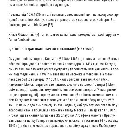
ным сяле Асты­нічы нара­бі­ла яму шкоды.
Печат­ка від 10.6.1536: в полі печат­ки рене­сан­со­вий щит, на яко­му лео­пар­
до­вий лев вліво обер­нув голо­ву впра­во, зго­ри коро­на; зго­ри літе­ри: S ...,
оваль­на, роз­мір 16х13 мм
[57]
.
Князь Фёдар пакі­нуў толь­кі дзь­ве дач­кі: адна памер­ла мала­дой, дру­гая —
Ган­на Глябовічава.
9/6. КН. БОГ­ДАН ІВА­НО­ВИЧ ЖЕСЛАВСЬ­КИЙ(† бл.1530)
быў два­рані­нам кара­ля Казі­мі­ра ў 1486–1488 гг., а затым выкон­ваў гэтыя
аба­вяз­кі пры два­ры вяліка­га кня­зя Аляк­сандра. У 1494 г. князь Баг­дан,
сын кня­зя Іва­на Іжэс­лаўска­га сустра­каў пасоль­ст­вы вялі­кай кня­гіні Гале­
ны пад Мед­ні­ка­мі. У 1499 г. мена­ва­ны намесь­ні­кам Мен­скім. На гэтай
пасад­зе быў да сьмер­ці. У 1508 г. князь Баг­дан Іва­навіч Жэс­лаўскі,
намесь­нік Мен­скі, атрым­лі­вае пацьвер­джа­ньне на двор Пры­лукі ў Мен­
скім паве­це, надад­зе­ны яму вялікім кня­зем Аляк­сандрам. У наступ­ным
год­зе кароль суд­зіў спра­ву мен­скіх мяш­ча­наў зь іхным намесь­ні­кам кня­
зем Баг­да­нам Іва­наві­чам Жэс­лаўскім аб пару­ш­э­нь­ні збо­ру падат­каў. У
1513 г. паны-рада выклі­ка­ю­ць кня­зя Баг­да­на, каб пры­вёў Мен­скі замак у
аба­рон­ны стан з пры­чы­ны чака­на­га напа­ду Мас­к­вы. Памёр каля 1530 г.
Яго­ная уда­ва кня­гі­ня Баг­да­на­ва Жэс­лаўская Агра­фе­на маён­так Пры­лукі
запі­са­ла на дач­ку Ган­ну, а тая, памі­ра­ю­чы, скла­ла таста­мант (4 кра­савіка
1542 г.), якім гэты маён­так пера­каз­ва­ла свай­му мужу кня­зю Любец­ка­му.