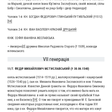
за Мары­яй, дач­кой кня­зя Іва­на Юр’евіча Заслаўска­га, сва­ёй жон­кай, сёлы
Бобр i Сака­ло­вічы, дань­нікаў на рацэ Бобр i двор Недаходаў.
Чоло­вік 1‑й: КН. БОГ­ДАН ФЕДО­РО­ВИЧ ГЛИНСЬ­КИЙ-ПУТИВЛЬ­СКИЙ (†1512)
[58]
Чоло­вік 2‑й: КН. ІВАН ВАСІЛЕВІЧ КРАС­НИЙ
ДРУЦЬКИЙ
.
КНЖ. СОФІЯ ІВАНІВ­НА ЖЕСЛАВСЬКА
— ймовірно[2] дру­жи­на Мико­лая Рад­зиві­ла Ста­ро­го († 1509), воє­во­ди
віленьського.
VII генерація
11/7. ФЕДІР МИХАЙ­ЛО­ВИЧ МСТИ­СЛАВСЬ­КИЙ († 30.06.1540)
князь мсти­славсь­кий (1514–1519 рр.), мало­я­ро­сла­ве­ць­кий і каширсь­кий
(1526–1540 рр.), сын кн. Миха­и­ла Ива­но­ви­ча Заслав­ско­го и кнж. Улья­ны
Мсти­слав­ской. Изве­стия Дан­ной гра­мо­ты кн. Федо­ра Ива­но­ви­ча Симо­но­ву
мона­сты­рю поз­во­ля­ют решить вопрос о том, кто имен­но была мать кн.
Федо­ра Михай­ло­ви­ча: в ней он пря­мо назы­ва­ет сво­ей пра­баб­кой Улья­
нию, а не Васи­ли­су
[59]
. О том же гово­рят и при­во­ди­мые М. Е. Быч­ко­вой
све­де­ния неко­то­рых родо­слов­ных книг, вос­хо­дя­щие к 40‑м годам XVI
века, где о кн. Федо­ре Михай­ло­ви­че гово­рит­ся, что «по мате­ри его зовут