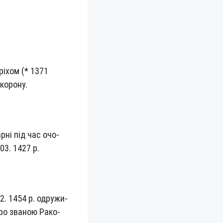
рі­хом (* 1371
у корону.
р­ні під час очо­
 03. 1427 р.
2. 1454 р. одру­жи­
про­ зва­ною Рако­