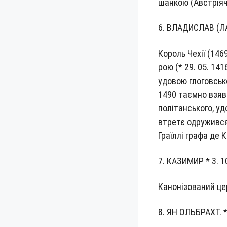
шан­кою (Австріяч­
6. ВЛА­ДИ­СЛАВ (ЛА
Король Чехії (1469
рою (* 29. 05. 1416
удо­вою гло­говсь­ко
1490 таєм­но взяв 
політансь­ко­го, уд
втретє одру­жи­вся
Граїл­лі гра­фа де
7. КАЗИ­МИР * 3. 1
Каноні­зо­ва­ний ц
8. ЯН ОЛЬ­БРАХТ. *