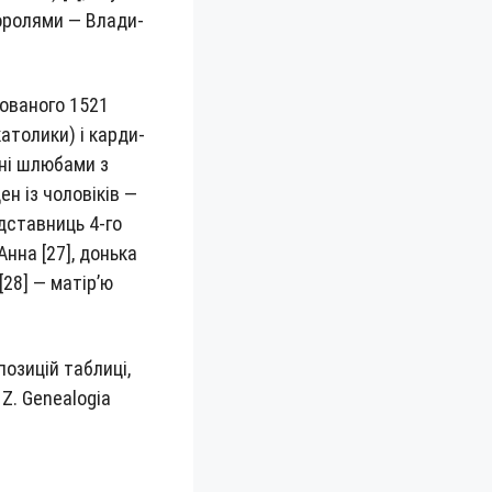
коро­ля­ми — Вла­ди­
о­ва­но­го 1521
то­ли­ки) і кар­ди­
ані шлю­ба­ми з
ен із чоло­віків —
­став­ни­ць 4‑го
Анна [27], донь­ка
 [28] — матір’ю
зи­цій таб­ли­ці,
 Z. Genealogia