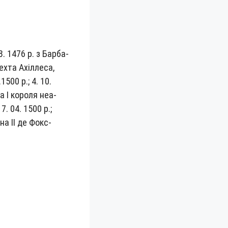
. 1476 р. з Бар­ба­
х­та Ахіл­ле­са,
.1500 р.; 4. 10.
а І коро­ля неа­
7. 04. 1500 р.;
­на II де Фокс-