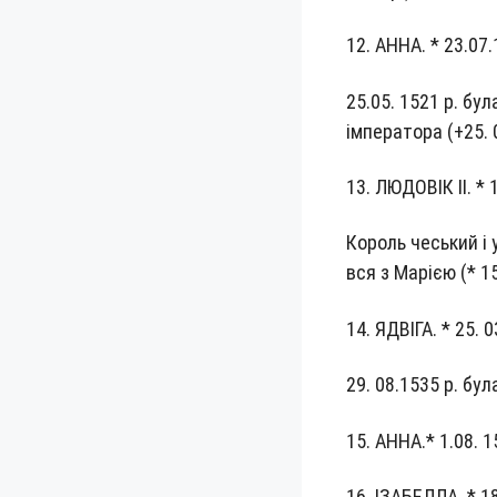
12. АННА. * 23.07.
25.05. 1521 р. була 
імпе­ра­то­ра (+25. 
13. ЛЮДО­ВІК II. * 
Король чесь­кий і 
вся з Марією (* 15
14. ЯДВІ­ГА. * 25. 
29. 08.1535 р. була 
15. АННА.* 1.08. 1
16. ІЗА­БЕЛ­ЛА. * 1