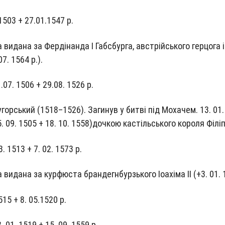
1503 + 27.01.1547 р.
вида­на за Фер­ді­нан­да І Габс­бур­га, австрійсь­ко­го гер­цо­га і
07. 1564 р.).
1.07. 1506 + 29.08. 1526 р.
угорсь­кий (1518–1526). Заги­нув у битві під Моха­чем. 13. 01.
. 09. 1505 + 18. 10. 1558)дочкою кастільсь­ко­го коро­ля Філі
03. 1513 + 7. 02. 1573 р.
вида­на за кур­фю­ста бран­де­гн­бурзь­ко­го Іоахі­ма II (+3. 01.
515 + 8. 05.1520 р.
8. 01. 1519 + 15. 09. 1559 р.