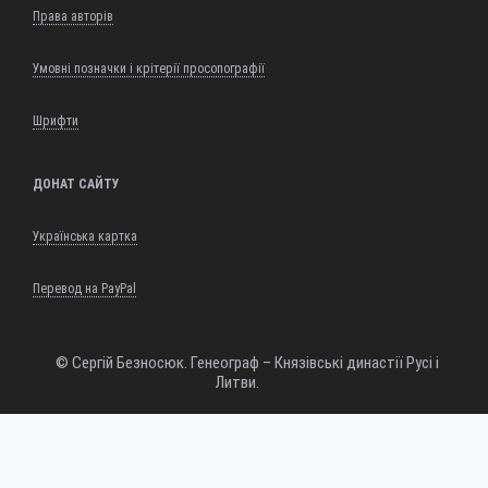
Права авторів
Умовні позначки і крітерії просопографії
Шрифти
ДОНАТ САЙТУ
Українська картка
Перевод на PayPal
© Сергій Безносюк. Генеограф – Князівські династії Русі і
Литви.