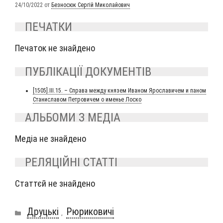
24/10/2022
от
Безносюк Сергій Миколайович
ПЕЧАТКИ
Печаток не знайдено
ПУБЛІКАЦІЇ ДОКУМЕНТІВ
[1505].III.15. – Спра­ва меж­ду кня­зем Ива­ном Яро­сла­ви­чем и паном
Ста­ни­сла­вом Пет­ро­ви­чем о име­нье Лоско
АЛЬБОМИ З МЕДІА
Медіа не знайдено
РЕЛЯЦІЙНІ СТАТТІ
Статтєй не знайдено
Рубрики
Друцькі
Рюриковичі
,