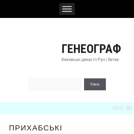
Перейти
к
содержимому
ГЕНЕОГРАФ
Князівські династії Русі і Литви
По
Поиск
МЕНЮ
ПРИХАБСЬКІ