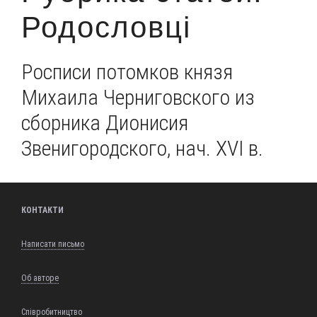
Родословці
Росписи потомков князя
Михаила Черниговского из
сборника Дионисия
Звенигородского, нач. ХVI в.
КОНТАКТИ
Написати письмо
Об авторе
Співробитництво