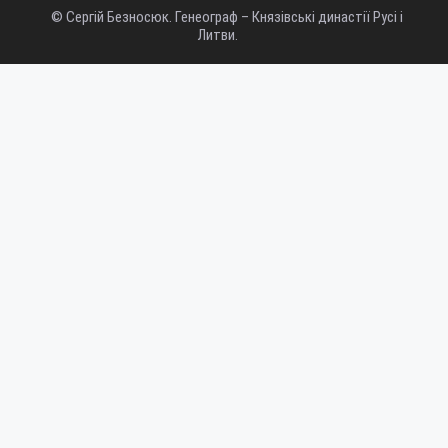
© Сергій Безносюк. Генеограф – Князівські династії Русі і
Литви.