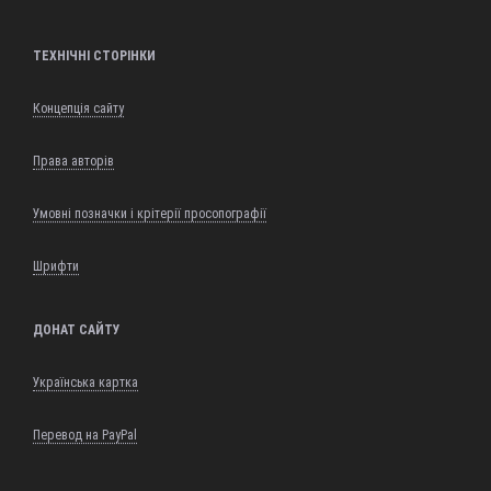
ТЕХНІЧНІ СТОРІНКИ
Концепція сайту
Права авторів
Умовні позначки і крітерії просопографії
Шрифти
ДОНАТ САЙТУ
Українська картка
Перевод на PayPal