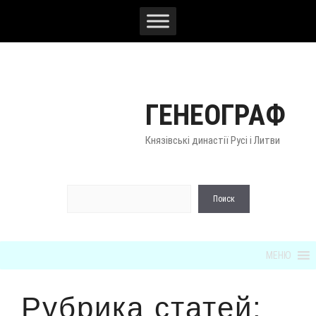
Перейти
к
содержимому
ГЕНЕОГРАФ
Князівські династії Русі і Литви
По
Поиск
МЕНЮ
Рубрика статей: