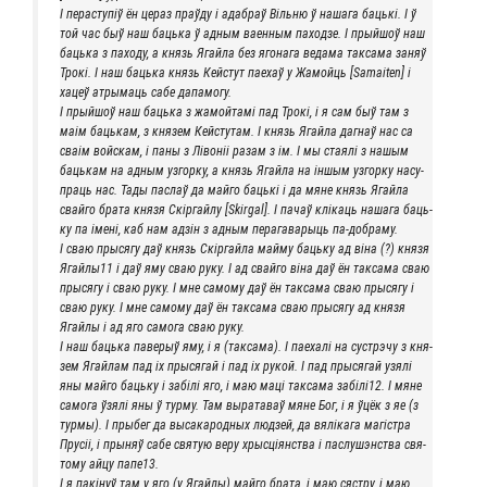
І перас­ту­піў ён цераз праў­ду і адаб­раў Віль­ню ў наша­га баць­кі. І ў
той час быў наш баць­ка ў адным ваен­ным паход­зе. І прый­шоў наш
баць­ка з пахо­ду, а князь Ягай­ла без яго­на­га веда­ма так­са­ма заняў
Тро­кі. І наш баць­ка князь Кей­с­тут пае­хаў у Жамой­ць [Samaiten] і
хацеў атры­ма­ць сабе дапамогу.
І прый­шоў наш баць­ка з жамой­та­мі пад Тро­кі, і я сам быў там з
маім баць­кам, з кня­зем Кей­с­ту­там. І князь Ягай­ла даг­наў нас са
сваім вой­скам, і паны з Лівоніі разам з ім. І мы ста­я­лі з нашым
баць­кам на адным узгор­ку, а князь Ягай­ла на іншым узгор­ку насу­
пра­ць нас. Тады пас­лаў да май­го баць­кі і да мяне князь Ягай­ла
свай­го бра­та кня­зя Скір­гай­лу [Skirgal]. І пачаў кліка­ць наша­га баць­
ку па імені, каб нам адзін з адным пера­га­ва­ры­ць па-добраму.
І сваю пры­ся­гу даў князь Скір­гай­ла май­му баць­ку ад віна (?) кня­зя
Ягайлы11 і даў яму сваю руку. І ад свай­го віна даў ён так­са­ма сваю
пры­ся­гу і сваю руку. І мне само­му даў ён так­са­ма сваю пры­ся­гу і
сваю руку. І мне само­му даў ён так­са­ма сваю пры­ся­гу ад кня­зя
Ягай­лы і ад яго само­га сваю руку.
І наш баць­ка паве­рыў яму, і я (так­са­ма). І пае­халі на сустр­э­чу з кня­
зем Ягай­лам пад іх пры­ся­гай і пад іх рукой. І пад пры­ся­гай узя­лі
яны май­го баць­ку і забілі яго, і маю маці так­са­ма забілі12. І мяне
само­га ўзя­лі яны ў тур­му. Там выра­та­ваў мяне Бог, і я ўцёк з яе (з
тур­мы). І пры­бег да выса­ка­род­ных люд­зей, да вяліка­га магіст­ра
Прусіі, і пры­няў сабе свя­тую веру хры­с­ціян­ства і пас­лу­ш­эн­ства свя­
то­му айцу папе13.
І я пакі­нуў там у яго (у Ягай­лы) май­го бра­та, і маю сяст­ру, і маю