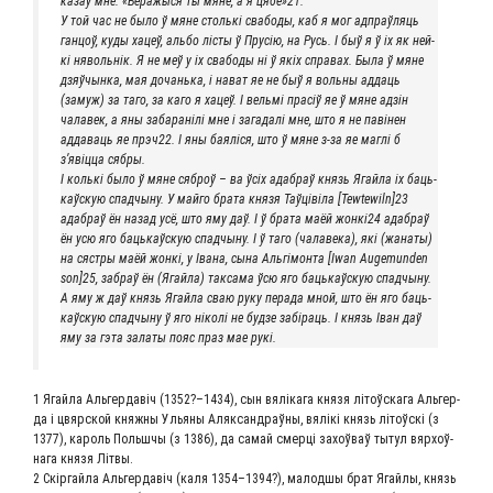
казаў мне: «Бера­жы­ся ты мяне, а я цябе»21.
У той час не было ў мяне столь­кі сва­бо­ды, каб я мог адпраў­ля­ць
ган­цоў, куды хацеў, аль­бо лісты ў Прусію, на Русь. І быў я ў іх як ней­
кі няволь­нік. Я не меў у іх сва­бо­ды ні ў якіх спра­вах. Была ў мяне
дзяўчын­ка, мая дочань­ка, і нават яе не быў я воль­ны адда­ць
(замуж) за таго, за каго я хацеў. І вель­мі прасіў яе ў мяне адзін
чала­век, а яны заба­ранілі мне і зага­далі мне, што я не паві­нен
адда­ва­ць яе прэч22. І яны бая­лі­ся, што ў мяне з‑за яе маглі б
з’явіцца сябры.
І коль­кі было ў мяне сяброў – ва ўсіх адаб­раў князь Ягай­ла іх баць­
каўскую спад­чы­ну. У май­го бра­та кня­зя Таў­ціві­ла [Tewtewiln]23
адаб­раў ён назад усё, што яму даў. І ў бра­та маёй жонкі24 адаб­раў
ён усю яго баць­каўскую спад­чы­ну. І ў таго (чала­ве­ка), які (жана­ты)
на сяст­ры маёй жон­кі, у Іва­на, сына Аль­гі­мон­та [Iwan Augemunden
son]25, забраў ён (Ягай­ла) так­са­ма ўсю яго баць­каўскую спад­чы­ну.
А яму ж даў князь Ягай­ла сваю руку пера­да мной, што ён яго баць­
каўскую спад­чы­ну ў яго ніколі не буд­зе забіра­ць. І князь Іван даў
яму за гэта зала­ты пояс праз мае рукі.
1 Ягай­ла Аль­гер­давіч (1352?–1434), сын вяліка­га кня­зя літоўска­га Аль­гер­
да і цвяр­ской княж­ны Улья­ны Аляк­сандраў­ны, вялікі князь літоўскі (з
1377), кароль Польш­чы (з 1386), да самай смер­ці захоў­ваў тытул вяр­хоў­
на­га кня­зя Літвы.
2 Скір­гай­ла Аль­гер­давіч (каля 1354–1394?), малод­шы брат Ягай­лы, князь