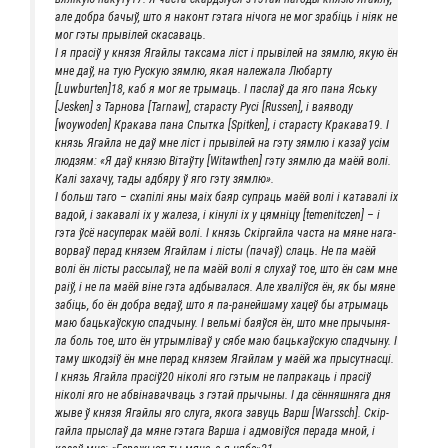
але добра бачыў, што я наконт гэта­га нічо­га не мог зра­бі­ць і ніяк не
мог гэты пры­вілей скасаваць.
І я прасіў у кня­зя Ягай­лы так­са­ма ліст і пры­вілей на зям­лю, якую ён
мне даў, на тую Рус­кую зям­лю, якая нале­жа­ла Любар­ту
[Luwburten]18, каб я мог яе тры­ма­ць. І пас­лаў да яго пана Ясь­ку
[Jesken] з Тар­но­ва [Tarnaw], ста­рас­ту Русі [Russen], і ваяво­ду
[woywoden] Кра­ка­ва пана Спыт­ка [Spitken], і ста­рас­ту Кракава19. І
князь Ягай­ла не даў мне ліст і пры­вілей на гэту зям­лю і казаў усім
люд­зям: «Я даў кня­зю Вітаўту [Witawthen] гэту зям­лю да маёй волі.
Калі заха­чу, тады адбя­ру ў яго гэту зямлю».
І больш таго – сха­пілі яны маіх баяр супра­ць маёй волі і ката­валі іх
вадой, і зака­валі іх у жале­за, і кінулі іх у цям­ні­цу [temenitczen] – і
гэта ўсё насу­перак маёй волі. І князь Скір­гай­ла часта на мяне нага­
во­рваў перад кня­зем Ягай­лам і лісты (пачаў) сла­ць. Не па маёй
волі ён лісты рас­сы­лаў, не па маёй волі я слу­хаў тое, што ён сам мне
раіў, і не па маёй віне гэта адбы­ва­ла­ся. Але хваліў­ся ён, як бы мяне
забі­ць, бо ён добра ведаў, што я па-раней­ша­му хацеў бы атры­ма­ць
маю баць­каўскую спад­чы­ну. І вель­мі баяў­ся ён, што мне пры­чы­ня­
ла боль тое, што ён утрым­лі­ваў у сябе маю баць­каўскую спад­чы­ну. І
таму шкод­зіў ён мне перад кня­зем Ягай­лам у маёй жа пры­сут­на­сці.
І князь Ягай­ла прасіў20 ніколі яго гэтым не папра­ка­ць і прасіў
ніколі яго не абві­на­ва­ч­ва­ць з гэтай пры­чы­ны. І да сён­няш­ня­га дня
жыве ў кня­зя Ягай­лы яго слу­га, яко­га заву­ць Варш [Warssch]. Скір­
гай­ла пры­слаў да мяне гэта­га Вар­ша і адмо­віў­ся пера­да мной, і