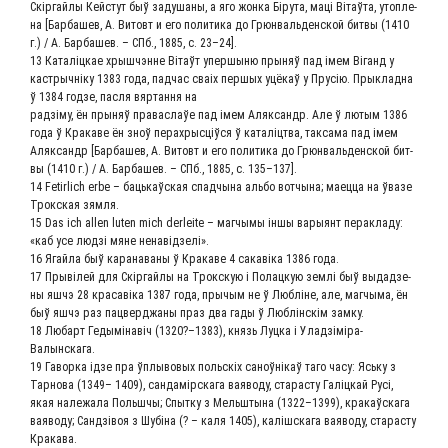
Скір­гай­лы Кей­с­тут быў заду­ша­ны, а яго жон­ка Біру­та, маці Вітаўта, утоп­ле­
на [Бар­ба­шев, А. Вито­вт и его поли­ти­ка до Грюн­валь­ден­ской бит­вы (1410
г.) / А. Бар­ба­шев. – СПб., 1885, с. 23–24].
13 Каталіц­кае хрыш­ч­энне Вітаўт упер­шы­ню пры­няў пад імем Віганд у
каст­рыч­ніку 1383 года, пад­час сваіх пер­шых уцё­каў у Прусію. Прыклад­на
ў 1384 год­зе, пас­ля вяр­тан­ня на
рад­зі­му, ён пры­няў пра­васлаўе пад імем Аляк­сандр. Але ў лютым 1386
года ў Кра­ка­ве ён зноў перах­ры­с­ціў­ся ў каталіцтва, так­са­ма пад імем
Аляк­сандр [Бар­ба­шев, А. Вито­вт и его поли­ти­ка до Грюн­валь­ден­ской бит­
вы (1410 г.) / А. Бар­ба­шев. – СПб., 1885, с. 135–137].
14 Fetirlich erbe – баць­каўская спад­чы­на аль­бо вот­чы­на; маец­ца на ўва­зе
Трок­ская зямля.
15 Das ich allen luten mich derleite – маг­чы­мы іншы вары­янт перак­ла­ду:
«каб усе люд­зі мяне ненавідзелі».
16 Ягай­ла быў кара­на­ва­ны ў Кра­ка­ве 4 сакавіка 1386 года.
17 Пры­вілей для Скір­гай­лы на Трок­скую і Полац­кую зем­лі быў выдад­зе­
ны яшчэ 28 кра­савіка 1387 года, пры­чым не ў Люб­ліне, але, маг­чы­ма, ён
быў яшчэ раз пацвер­джа­ны праз два гады ў Люб­лін­скім замку.
18 Любарт Геды­мі­навіч (1320?–1383), князь Луц­ка і Уладзіміра-
Валынскага.
19 Гавор­ка ідзе пра ўплы­во­вых поль­скіх саноўнікаў таго часу: Ясь­ку з
Тар­но­ва (1349– 1409), сан­да­мір­ска­га ваяво­ду, ста­рас­ту Галіц­кай Русі,
якая нале­жа­ла Польш­чы; Спыт­ку з Мель­шты­на (1322–1399), кра­каўска­га
ваяво­ду; Сан­дзівоя з Шубі­на (? – каля 1405), каліш­ска­га ваяво­ду, ста­рас­ту
Кракава.