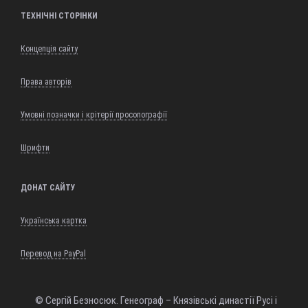
ТЕХНІЧНІ СТОРІНКИ
Концепція сайту
Права авторів
Умовні позначки і крітерії просопографії
Шрифти
ДОНАТ САЙТУ
Українська картка
Перевод на PayPal
© Сергій Безносюк. Генеограф – Князівські династії Русі і