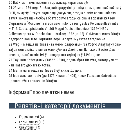
20 Bat – маг­чы­мы вары­янт перак­ла­ду: «пра­па­на­ваў».
21 29 мая 1389 года Ягай­ла, каб пра­ду­хілі­ць выбух гра­мад­зян­скай вай­ны ў
ВКЛ, вымусіў Вітаўта пад­пі­са­ць даку­мент, згод­на з якім апош­ні аба­вяз­
ваў­ся захоў­ва­ць «любоў і брат­эр­скую зго­ду» са сваім вора­гам кня­зем
Скір­гай­лам [Monumenta medii aevi historica res gestas Poloniae illustrantia.
– T. 6. Codex epistolaris Vitoldi Magni Ducis Lithuaniae. 1376–1430 /
Collectus opera A. Prochaska. – Kraków, 1882., с. 18]. У «Мема­ры­я­ле» Вітаўт
пад­кр­эс­лі­вае, што Скір­гай­ла пер­шы пару­шыў гэтае пагадненне.
22 Weg – маец­ца на ўва­зе «за межы дзяр­жа­вы». За Соф’ю Вітаўтаў­ну сва­
таў­ся сын вяліка­га кня­зя мас­коўска­га Дзміт­рыя Дан­ско­га Васіль Дзміт­
ры­евіч, шлюб паміж імі ў рэш­це рэшт адбы­ў­ся ў 1391 годзе.
23 Таў­цівіл Кей­с­ту­тавіч (1355?–1390), род­ны брат Вітаўта, вало­даў част­
кай Нава­груд­ска­га княства.
24 Маг­чы­ма, маец­ца на ўва­зе Леў, князь Друцка.
25 Іван Аль­гі­мон­тавіч (да 1379 – пас­ля 1401), князь Галь­шан, блі­ж­эй­шы
пра­васлаў­ны паплеч­нік Вітаўта.
Інформації про печатки немає
Релятівні категорії документів
Геди­мі­но­ви­чі
(4)
Голь­шансь­кі
(10)
Євну­то­ви­чі
(4)