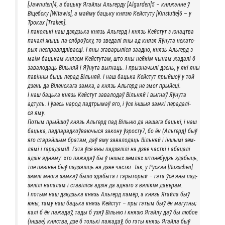
[Jawnuten]4, а баць­ку Ягай­лы Аль­гер­ду [Algarden]5 – кня­ж­энне ў
Віцеб­ску [Witawis], а май­му баць­ку кня­зю Кей­с­ту­ту [Kinstutte]6 – у
Тро­ках [Traken].
І паколь­кі наш дзяд­зь­ка князь Аль­герд і князь Кей­с­тут з юнацтва
пачалі жыць па-сяброўску, то зве­далі яны ад кня­зя Яўну­та нека­то­
рыя неспра­вяд­лі­вас­ці. І яны зга­ва­ры­лі­ся заад­но, князь Аль­герд з
маім баць­кам кня­зем Кей­с­ту­там, што яны ней­кім чынам жадалі б
зава­ло­да­ць Віль­няй і Яўну­та выгна­ць. І прызна­чы­лі дзень, у які яны
павін­ны быць перад Віль­няй. І наш баць­ка Кей­с­тут прый­шоў у той
дзень да Вілен­ска­га зам­ка, а князь Аль­герд не змог прыйсці.
І наш баць­ка князь Кей­с­тут зава­ло­даў Віль­няй і выгнаў Яўну­та
адтуль. І ўвесь народ пад­т­ры­маў яго, і ўсе іншыя зам­кі пера­далі­
ся яму.
Потым прый­шоў князь Аль­герд пад Віль­ню да наша­га баць­кі, і наш
баць­ка, пад­па­рад­коў­ва­ю­чы­ся зако­ну ўзросту7, бо ён (Аль­герд) быў
яго стар­эй­шым бра­там, даў яму зава­ло­да­ць Віль­няй і іншы­мі зем­
ля­мі і гарадамі8. Гэта ўсё яны пад­зя­лілі на дзве част­кі і абя­ца­лі
адзін адна­му: хто пажа­даў бы ў іншых зем­лях што­не­будзь здаб­ы­ць,
тое паві­нен быў пад­зя­лі­ць на дзве част­кі. Так, у Рус­кай [Russchen]
зям­лі мно­га зам­каў было здаб­ы­та і тэры­то­рый – гэта ўсё яны пад­
зя­лілі напа­лам і ставілі­ся адзін да адна­го з вялікім даверам.
І потым наш дзяд­зь­ка князь Аль­герд памёр, а князь Ягай­ла быў
юны, таму наш баць­ка князь Кей­с­тут – пры гэтым быў ён магут­ны;
калі б ён пажа­даў, тады б узяў Віль­ню і кня­зю Ягай­лу даў бы любое
(іншае) княст­ва, дзе б толь­кі пажа­даў, бо гэты князь Ягай­ла быў