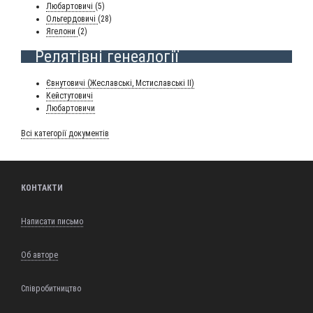
Любар­то­ви­чі
(5)
Оль­гер­до­ви­чі
(28)
Яге­ло­ни
(2)
Релятівні генеалогії
Євну­то­ви­чі (Жеславсь­кі, Мсти­славсь­кі II)
Кей­с­ту­то­ви­чі
Любар­то­ви­чи
Всі кате­горії документів
КОНТАКТИ
Написати письмо
Об авторе
Співробитництво