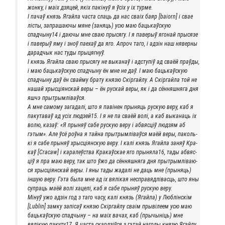
жон­ку, і маіх дзя­цей, якіх пакі­нуў я ўсіх у іх турме.
І пачаў князь Ягай­ла часта сла­ць да нас сваіх баяр [baiorn] і свае
лісты, запра­ша­ю­чы мяне (заня­ць) усю маю баць­каўскую
спадчыну14 і даю­чы мне сваю пры­ся­гу. І я паве­рыў яго­най прыся­зе
і паве­рыў яму і зноў пае­хаў да яго. Апроч таго, і адзін наш нявер­ны
дарад­чык нас туды прыцягнуў.
І князь Ягай­ла сваю пры­ся­гу не выка­наў і адсту­піў ад сва­ёй праў­ды,
і маю баць­каўскую спад­чы­ну ён мне не даў. І маю баць­каўскую
спад­чы­ну даў ён свай­му бра­ту кня­зю Скір­гай­лу. А Скір­гай­ла той не
нашай хры­с­ціян­скай веры – ён рус­кай веры, як і да сён­няш­ня­га дня
яшчэ прытрымліваўся.
А мне само­му зага­далі, што я паві­нен пры­ня­ць рус­кую веру, каб я
паку­та­ваў ад усіх людзей15. І я не па сва­ёй волі, а каб выка­на­ць іх
волю, казаў: «Я пры­няў сабе рус­кую веру і абвяс­ціў люд­зям аб
гэтым». Але ўсё роў­на я тай­на пры­трым­лі­ваў­ся маёй веры, паколь­
кі я сабе пры­няў хры­с­ціян­скую веру. І калі князь Ягай­ла заняў Кра­
каў [Cracaw] і кара­леўства Кра­каўс­кае яго прыняла16, тады абвяс­
ціў я пра маю веру, так што ўжо да сён­няш­ня­га дня пры­трым­лі­ва­ю­
ся хры­с­ціян­скай веры. І яны тады жадалі не даць мне (пры­ня­ць)
іншую веру. Гэта была мне ад іх вялікая неспра­вяд­лі­вас­ць, што яны
супра­ць маёй волі хацелі, каб я сабе пры­няў рус­кую веру.
Мінуў ужо адзін год з таго часу, калі князь (Ягай­ла) у Люб­лін­скім
[Lublin] зам­ку запі­саў кня­зю Скір­гай­лу сваім пры­віле­ем усю маю
баць­каўскую спад­чы­ну – на маіх вачах, каб (пры­чы­ні­ць) мне
вялікую пакуту17. Я часта скард­зіў­ся з гэтай наго­ды кня­зю Ягай­лу,