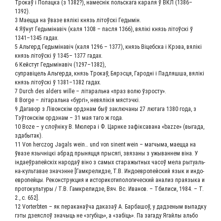
Тро­каў і Полац­ка (з 1382?), намес­нік поль­ска­га кара­ля ў ВКЛ (1386–
1392).
3 Маец­ца на ўва­зе вялікі князь літоўскі Гедымін.
4 Яўнут Геды­мі­навіч (каля 1308 – пас­ля 1366), вялікі князь літоўскі ў
1341–1345 гадах.
5 Аль­герд Геды­мі­навіч (каля 1296 – 1377), князь Віцеб­ска і Крэ­ва, вялікі
князь літоўскі ў 1345– 1377 гадах.
6 Кей­с­тут Геды­мі­навіч (1297–1382),
суправі­цель Аль­гер­да, князь Тро­каў, Бяр­эс­ця, Гарод­ні і Пад­ля­ш­ша, вялікі
князь літоўскі ў 1381–1382 гадах.
7 Durch des alders wille – літа­раль­на «праз волю ўзросту».
8 Borge – літа­раль­на «бур­гі», невя­лікія мястэчкі.
9 Дага­вор з Лівон­скім орд­энам быў заклю­ча­ны 27 люта­га 1380 года, з
Тэўтон­скім орд­энам – 31 мая таго ж года.
10 Boze – у слоўніку В. Мюле­ра і Ф. Царн­ке зафік­са­ва­на «bazze» (выга­да,
здабытак).
11 Von herczog Jagals wein… und von sinent wein – маг­чы­ма, маец­ца на
ўва­зе языч­ніц­кі абрад пры­няц­ця пры­ся­гі, звя­за­ны з ужы­ван­нем віна. У
інда­еўра­пей­скіх наро­даў віно з самых ста­ра­жыт­ных часоў мела рыту­аль­
на-куль­та­вае зна­ч­энне [Гам­кре­лид­зе, Т.В. Индо­ев­ро­пей­ский язык и индо­
ев­ро­пей­цы. Рекон­струк­ция и исто­ри­ко­ти­по­ло­ги­че­ский ана­лиз пра­язы­ка и
про­то­куль­ту­ры / Т.В. Гам­кре­лид­зе, Вяч. Вс. Ива­нов. – Тби­ли­си, 1984. – Т.
2., с. 652].
12 Vorterbten – як пера­ка­наў­ча дака­заў А. Бар­ба­шоў, у дад­зе­ным выпад­ку
гэты дзе­яс­лоў зна­чы­ць не «згубі­ць», а «забі­ць». Па зага­ду Ягай­лы аль­бо