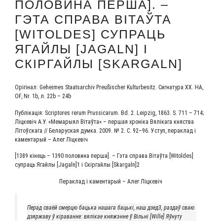
ПОЛОВИНА ПЕРША]. –
ГЭТА СПРАВА ВІТАЎТА
[WITOLDES] СУПРАЦЬ
ЯГАЙЛЫ [JAGALN] І
СКІРГАЙЛЫ [SKARGALN]
Орі­гі­нал: Geheimes Staatsarchiv Preußischer Kulturbesitz. Сиг­на­ту­ра XX. HA,
OF, Nr. 1b, л. 22b – 24b
Пуб­ліка­ція: Scriptores rerum Prussicarum. Bd. 2. Leipzig, 1863. S. 711 – 714;
Ліц­кевіч А.У. «Мема­ры­ял Вітаўта» – пер­шая хроніка Вяліка­га княст­ва
Літоўска­га // Бела­рус­кая дум­ка. 2009. № 2. С. 92–96. Уступ, перак­лад і
камен­та­рый – Алег Ліцкевіч
[1389 кіне­ць – 1390 поло­ви­на пер­ша]. – Гэта спра­ва Вітаўта [Witoldes]
супра­ць Ягай­лы [Jagaln]1 і Скір­гай­лы [Skargaln]2
Перак­лад і камен­та­рый – Алег Ліцкевіч
Перад сва­ёй смер­цю баць­ка наша­га баць­кі, наш дзед3, раз­даў сваю
дзяр­жа­ву ў кіра­ванне: вялі­кае кня­ж­энне ў Віль­ні [Wille] Яўну­ту