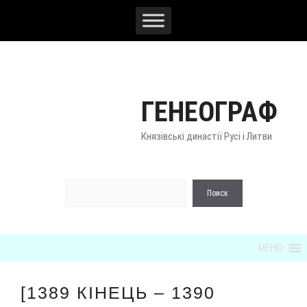
Перейти
к
содержимому
ГЕНЕОГРАФ
Князівські династії Русі і Литви
По
Поиск
МЕНЮ
[1389 КІНЕЦЬ – 1390