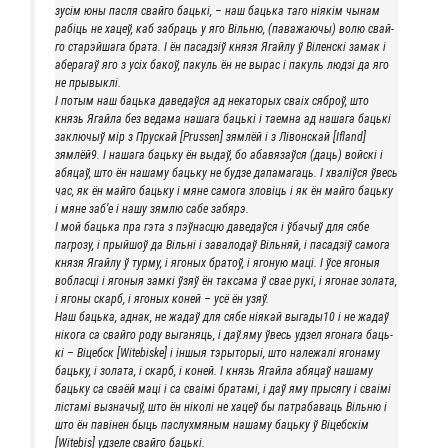
зусім юны пас­ля свай­го баць­кі, – наш баць­ка таго нія­кім чынам
рабі­ць не хацеў, каб забра­ць у яго Віль­ню, (пава­жа­ю­чы) волю свай­
го стар­эй­ша­га бра­та. І ён пасад­зіў кня­зя Ягай­лу ў Вілен­скі замак і
абе­ра­гаў яго з усіх бакоў, пакуль ён не вырас і пакуль люд­зі да яго
не прывыклі.
І потым наш баць­ка даве­даў­ся ад нека­то­рых сваіх сяброў, што
князь Ягай­ла без веда­ма наша­га баць­кі і таем­на ад наша­га баць­кі
заклю­чыў мір з Прус­кай [Prussen] зям­лёй і з Лівон­скай [Ifland]
зямлёй9. І наша­га баць­ку ён выдаў, бо аба­вя­за­ў­ся (даць) вой­скі і
абя­цаў, што ён наша­му баць­ку не буд­зе дапа­ма­га­ць. І хваліў­ся ўвесь
час, як ён май­го баць­ку і мяне само­га зло­ві­ць і як ён май­го баць­ку
і мяне заб’е і нашу зям­лю сабе забярэ.
І мой баць­ка пра гэта з пэў­на­сцю даве­даў­ся і ўба­чыў для сябе
пагро­зу, і прый­шоў да Віль­ні і зава­ло­даў Віль­няй, і пасад­зіў само­га
кня­зя Ягай­лу ў тур­му, і яго­ных бра­тоў, і яго­ную маці. І ўсе яго­ныя
воб­лас­ці і яго­ныя зам­кі ўзяў ён так­са­ма ў свае рукі, і яго­нае зола­та,
і яго­ны скарб, і яго­ных коней – усё ён узяў.
Наш баць­ка, аднак, не жадаў для сябе нія­кай выгады10 і не жадаў
ніко­га са свай­го роду выга­ня­ць, і даў.яму ўвесь удзел яго­на­га баць­
кі – Віцебск [Witebiske] і іншыя тэры­то­рыі, што нале­жалі яго­на­му
баць­ку, і зола­та, і скарб, і коней. І князь Ягай­ла абя­цаў наша­му
баць­ку са сва­ёй маці і са сваі­мі бра­та­мі, і даў яму пры­ся­гу і сваі­мі
ліста­мі вызна­чыў, што ён ніколі не хацеў бы патра­ба­ва­ць Віль­ню і
што ён паві­нен быць пас­лух­мя­ным наша­му баць­ку ў Віцеб­скім
[Witebis] удзе­ле свай­го бацькі.