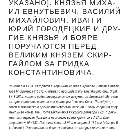
УКА­ЗА­НО]. КНЯ­ЗЬЯ МИХА­
ИЛ ЕВНУ­ТЬЕ­ВИЧ, ВАСИ­ЛИЙ
МИХАЙ­ЛО­ВИЧ, ИВАН И
ЮРИЙ ГОРО­ДЕЦ­КИЕ И ДРУ­
ГИЕ КНЯ­ЗЬЯ И БОЯРЕ
ПОРУ­ЧА­ЮТ­СЯ ПЕРЕД
ВЕЛИ­КИМ КНЯ­ЗЕМ СКИР­
ГАЙ­ЛОМ ЗА ГРИД­КА
КОНСТАНТИНОВИЧА.
Ори­ги­нал в XVI в. нахо­дил­ся в Корон­ном архи­ве в Кра­ко­ве. Опи­сан в инвен­
та­ре М. Кро­ме­ра (1551): «Fideiussio quorundam pro aliis Skirgalo duci. Sigill.
3». В XIX в. попал в собра­ние пер­га­мен­ных доку­мен­тов Литов­ской Мет­ри­ки,
кото­рое хра­ни­лось сна­ча­ла при пра­вя­щем Сена­те в Санкт-Петер­­бур­­ге, а
затем в Мос­ков­ском архи­ве Мини­стер­ства юсти­ции. В этом собра­нии доку­
мент имел номер 106. После заклю­че­ния Риж­ско­го дого­во­ра 1921 г. доку­
мент был пере­дан Поль­ше. В насто­я­щее вре­мя хра­нит­ся в AGAD, Zbiór
pergaminów, № 4683. Пер­га­мен высо­той 90 мм, шири­ной 180 мм (обме­ры В.
А. Розо­ва). Пер­во­на­чаль­но было три печа­ти, от кото­рых теперь оста­лись