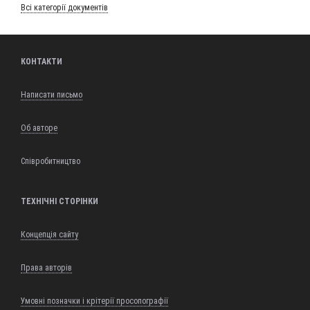
Всі кате­горії документів
КОНТАКТИ
Написати письмо
Об авторе
Співробитництво
ТЕХНІЧНІ СТОРІНКИ
Концепція сайту
Права авторів
Умовні позначки і крітерії просопографії