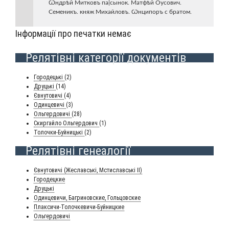
Ѡндрѣй Мит­ковъ па|сынок. Мат­фѣй Оусо­вич.
Семе­никъ. княж Михай­ловъ. Ѡнци­поръ с братом.
Інформації про печатки немає
Релятівні категорії документів
Горо­де­ць­кі
(2)
Дру­ць­кі
(14)
Євну­то­ви­чі
(4)
Один­це­ви­чі
(3)
Оль­гер­до­ви­чі
(28)
Скир­гай­ло Оль­гер­до­вич
(1)
Толоч­ки-Буй­ни­ць­кі
(2)
Релятівні генеалогії
Євну­то­ви­чі (Жеславсь­кі, Мсти­славсь­кі II)
Горо­дец­кие
Дру­ць­кі
Один­це­ви­чи, Баг­ри­нов­ские, Гольцовские
Плак­си­чи-Толоч­ке­ви­чи-Буй­ниц­кие
Оль­гер­до­ви­чі