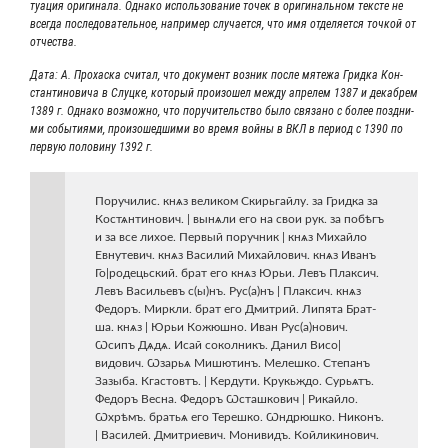
ту­а­ция ори­ги­на­ла. Одна­ко исполь­зо­ва­ние точек в ори­ги­наль­ном тек­сте не
все­гда после­до­ва­тель­ное, напри­мер слу­ча­ет­ся, что имя отде­ля­ет­ся точ­кой от
отчества.
Дата: А. Про­хас­ка счи­тал, что доку­мент воз­ник после мяте­жа Грид­ка Кон­
стан­ти­но­ви­ча в Слуц­ке, кото­рый про­изо­шел меж­ду апре­лем 1387 и декабрем
1389 г. Одна­ко воз­мож­но, что пору­чи­тель­ство было свя­за­но с более позд­ни­
ми собы­ти­я­ми, про­изо­шед­ши­ми во вре­мя вой­ны в ВКЛ в пери­од с 1390 по
первую поло­ви­ну 1392 г.
Пору­чи­лис. кнѧз вели­ком Ски­рь­гай­лу. за Грид­ка за
Костѧн­ти­но­вич. | вынѧ­ли его на свои рук. за побѣгъ
и за все лихое. Пер­вый поруч­ник | кнѧз Михай­ло
Евну­те­вич. кнѧз Васи­лий Михай­ло­вич. кнѧз Иванъ
Го|родецьский. брат его кнѧз Юрьи. Левъ Плак­сич.
Левъ Васи­льевъ с(ы)нъ. Рус(а)нъ | Плак­сич. кнѧз
Федоръ. Мирк­ли. брат его Дмит­рий. Липя­та Брат­
ша. кнѧз | Юрьи Кож­юш­но. Иван Рус(а)нович.
Ѡсипъ Дѧдѧ. Исай сокол­никъ. Данил Висо|
видович. Ѡза­рьѧ Мишю­т­инъ. Мелеш­ко. Сте­панъ
Зазы­ба. Кга­сто­втъ. | Кер­ду­ти. Кру­кьж­до. Сурь­ѧтъ.
Федоръ Вес­на. Федоръ Ѡсташ­ко­вич | Рикай­ло.
Ѡхрѣмъ. братьѧ его Тереш­ко. Ѡндрюш­ко. Никонъ.
| Васи­лей. Дмит­ри­е­вич. Мони­видъ. Кой­ли­ки­но­вич.