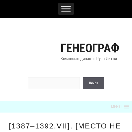
Перейти
к
содержимому
ГЕНЕОГРАФ
Князівські династії Русі і Литви
По
Поиск
МЕНЮ
[1387–1392.VII]. [МЕСТО НЕ