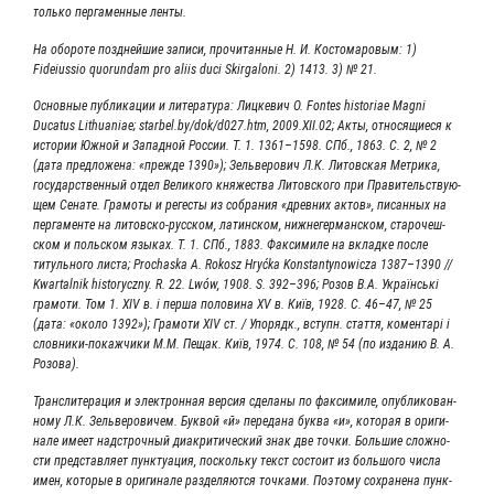
толь­ко пер­га­мен­ные ленты.
На обо­ро­те позд­ней­шие запи­си, про­чи­тан­ные Н. И. Косто­ма­ро­вым: 1)
Fideiussio quorundam pro aliis duci Skirgaloni. 2) 1413. 3) № 21.
Основ­ные пуб­ли­ка­ции и лите­ра­ту­ра: Лиц­ке­вич О. Fontes historiae Magni
Ducatus Lithuaniae; starbel​.by/​d​o​k​/​d​0​2​7​.​htm, 2009.XII.02; Акты, отно­ся­щи­е­ся к
исто­рии Южной и Запад­ной Рос­сии. Т. 1. 1361–1598. СПб., 1863. С. 2, № 2
(дата пред­ло­же­на: «преж­де 1390»); Зель­ве­ро­вич Л.К. Литов­ская Мет­ри­ка,
госу­дар­ствен­ный отдел Вели­ко­го кня­же­ства Литов­ско­го при Пра­ви­тель­ству­ю­
щем Сена­те. Гра­мо­ты и реге­сты из собра­ния «древ­них актов», писан­ных на
пер­га­мен­те на лито­в­ско-рус­ском, латин­ском, ниж­не­гер­ман­ском, ста­ро­чеш­
ском и поль­ском язы­ках. Т. 1. СПб., 1883. Фак­си­ми­ле на вклад­ке после
титуль­но­го листа; Prochaska A. Rokosz Hryćka Konstantynowicza 1387–1390 //
Kwartalnik historyczny. R. 22. Lwów, 1908. S. 392–396; Розов В.А. Українсь­кі
гра­мо­ти. Том 1. XIV в. і пер­ша поло­ви­на XV в. Київ, 1928. С. 46–47, № 25
(дата: «око­ло 1392»); Гра­мо­ти XIV ст. / Упо­рядк., вступн. стат­тя, комен­тарі і
сло­в­­ни­ки-пока­ж­­чи­ки М.М. Пещак. Київ, 1974. С. 108, № 54 (по изда­нию В. А.
Розова).
Транс­ли­те­ра­ция и элек­трон­ная вер­сия сде­ла­ны по фак­си­ми­ле, опуб­ли­ко­ван­
но­му Л.К. Зель­ве­ро­ви­чем. Бук­вой «й» пере­да­на бук­ва «и», кото­рая в ори­ги­
на­ле име­ет над­строч­ный диа­кри­ти­че­ский знак две точ­ки. Боль­шие слож­но­
сти пред­став­ля­ет пунк­ту­а­ция, посколь­ку текст состо­ит из боль­шо­го чис­ла
имен, кото­рые в ори­ги­на­ле раз­де­ля­ют­ся точ­ка­ми. Поэто­му сохра­не­на пунк­