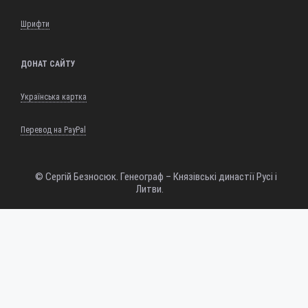
Шрифти
ДОНАТ САЙТУ
Українська картка
Перевод на PayPal
© Сергій Безносюк. Генеограф – Князівські династії Русі і
Литви.