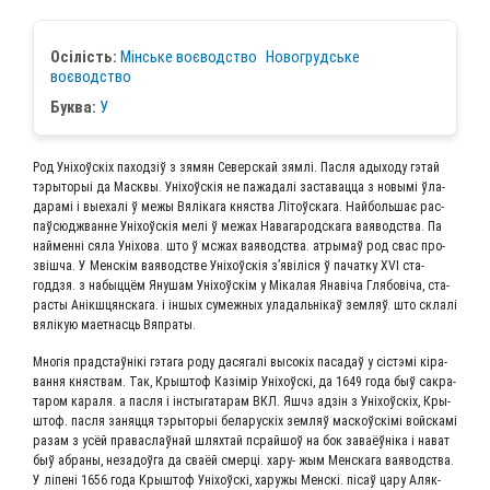
Осілість:
Мінсь­ке воєводство
Ново­грудсь­ке
воєводство
Бук­ва:
У
Род Уні­хоўскіх паход­зіў з зямян Север­скай зям­лі. Пас­ля ады­хо­ду гэтай
тэры­то­рыі да Мас­к­вы. Уні­хоўскія не пажа­далі заста­вац­ца з новы­мі ўла­
да­ра­мі і выехалі ў межы Вяліка­га княст­ва Літоўска­га. Най­боль­шає рас­
паў­сюдж­ванне Уні­хоўскія мелі ў межах Нава­га­род­ска­га ваявод­ства. Па
най­мен­ні сяла Уні­хо­ва. што ў мсжах ваявод­ства. атры­маў род свас про­
звіш­ча. У Мен­скім ваявод­стве Уні­хоўскія з’явіліся ў пачат­ку XVI ста­
годдзя. з набыц­цём Яну­шам Уні­хоўскім у Міка­лая Янаві­ча Гля­бо­ві­ча, ста­
рас­ты Анікш­цян­ска­га. і іншых сумеж­ных ула­даль­нікаў зем­ляў. што склалі
вялікую мает­на­сць Вяпраты.
Мно­гія прад­стаўнікі гэта­га роду дася­галі высо­кіх паса­даў у сіст­эмі кіра­
ван­ня княст­вам. Так, Кры­штоф Казі­мір Уні­хоўскі, да 1649 года быў сакра­
та­ром кара­ля. а пас­ля і інсты­га­та­рам ВКЛ. Яшчэ адзін з Уні­хоўскіх, Кры­
штоф. пас­ля заняц­ця тэры­то­рыі бела­рус­кіх зем­ляў мас­коўскі­мі вой­ска­мі
разам з усёй пра­васлаў­най шлях­тай псрай­шоў на бок зава­ёўніка і нават
быў абра­ны, неза­доў­га да сва­ёй смер­ці. хару- жым Мен­ска­га ваявод­ства.
У ліпе­ні 1656 года Кры­штоф Уні­хоўскі, хару­жы Мен­скі. пісаў цару Аляк­