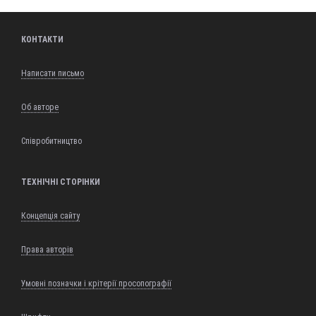
КОНТАКТИ
Написати письмо
Об авторе
Співробитництво
ТЕХНІЧНІ СТОРІНКИ
Концепція сайту
Права авторів
Умовні позначки і крітерії просопографії