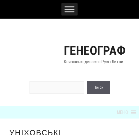
Перейти
к
содержимому
ГЕНЕОГРАФ
Князівські династії Русі і Литви
По
Поиск
МЕНЮ
УНІХОВСЬКІ