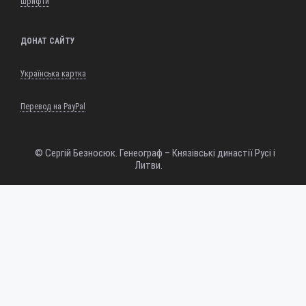
Шрифти
ДОНАТ САЙТУ
Українська картка
Перевод на PayPal
© Сергій Безносюк. Генеограф – Князівські династії Русі і
Литви.