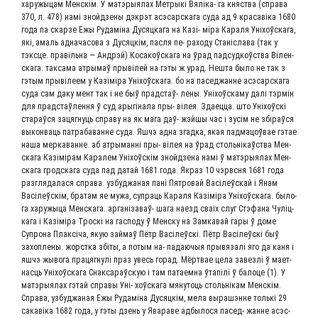
хару­жы­цам Мен­скім. У мат­э­ры­я­лах Мет­ры­кі Вяліка- га княст­ва (спра­ва
370, л. 478) намі знойдзе­ны дэкр­эт асэ­с­ар­ска­га суда ад 9 кра­савіка 1680
года па скар­зе Ежы Руда­мі­на Дусяц­ка­га на Казі- міра Кара­ля Уні­хоўска­га,
які, амаль адна­ча­со­ва з Дусяц­кім, пас­ля пе- рахо­ду Стані­сла­ва (так у
тэкс­це. правіль­на — Андр­эй) Коса­коўска­га на ўрад пад­суд­коўства Вілен­
ска­га. так­са­ма атры­маў пры­вілей на гэты ж урад. Нешта было не так з
гэтым пры­віле­ем у Казі­мі­ра Уні­хоўска­га. бо на паседжанне асэ­с­ар­ска­га
суда сам даку мент так і не быў прад­стаў- лены. Уні­хоўс­ка­му далі тэр­мін
для прад­стаў­лен­ня ў суд ары­гі­на­ла пры- вілея. Зда­ец­ца. што Уні­хоўскі
ста­раў­ся зацяг­ну­ць спра­ву на як мага даў- жэй­шы час і зусім не збіраў­ся
выкон­ва­ць патра­ба­ванне суда. Яшчэ адна згад­ка, якая пад­ма­цоў­вае гэтае
наша мер­ка­ванне. аб атры­ман­ні пры- вілея на ўрад столь­нікаўства Мен­
ска­га Казі­мірам Кара­лем Уні­хоўскім знойдзе­на намі ў мат­э­ры­я­лах Мен­
ска­га грод­ска­га суда пад датай 1681 года. Якраз 10 чэрв­сня 1681 года
раз­гля­да­ла­ся спра­ва. узбуд­жа­ная пані Пятро­вай Васілеўс­кай і Янам
Васілеўскім, бра­там яе мужа, супра­ць Кара­ля Казі­мі­ра Уні­хоўска­га. было­
га хару­жы­ца Мен­ска­га. аргані­за­ваў- шага наезд сваіх слуг Стэфа­на Чуліц­
ка­га і Казі­мі­ра Тро­скі на гас­по­ду ў Мен­ску на Зам­ка­вай гары ў доме
Супро­на Плак­сі­ча, якую зай­маў Пётр Васілеўскі. Пётр Васілеўскі быў
захопле­ны. жорст­ка збіты, а потым на- пада­ю­чыя пры­вя­за­лі яго да каня і
яшчэ жыво­га пра­цяг­нулі праз увесь горад. Мёрт­вае цела завез­лі ў мает­
на­сць Уні­хоўска­га Снак­са­раўскую і там пата­ем­на ўта­пілі ў бало­це (1). У
мат­э­ры­я­лах гэтай спра­вы Уні- хоўска­га мяну­то­ць столь­ні­кам Мен­скім.
Спра­ва, узбуд­жа­ная Ежы Руда­мі­на Дусяц­кім, мела выра­ш­энне толь­кі 29
сакавіка 1682 года, у гэты дзень у Ява­ра­ве адбы­ло­ся пасед- жанне асэ­с­