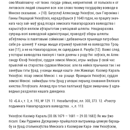
сею Міхай­лаві­чу: «от твонх. госу­да- рёвых, непр­ня­те­лей. от поль­ск­пх н от
лнтов­склх людей слы­шечп вся- кое сло­во тво­е­му госу­да­рё­ву вое­во­де в
Мнн­ске ска­зы­ваю...» (10). Багу­слаў Аляк­сандр Уні­хоўскі, сын Гіе­роні­ма і
Ган­ны Пяшац­кай Уні­хоўскіх, нарад­зіў­шы­ся ў 1640 год­зе, на пра­ця­гу знач­
на­га часу зай- маў урад піса­ра зем­ска­га Нава­га­род­ска­га ваявод­ства і
кары­стаў­ся вялікім аўга­рыт­этам у мяс­цо­вай шлях­ты. Неад­на­ра­зо­ва.
супра­ць волі ваявод­скай адміністра­цыі, пра­вод­зіў збо­ры шлях­ты.
аб’яўляючы іх павя­то­вы­мі сой­мі­ка­мі і даб­і­ва­ю­чы­ся пры­няц­ця патр­эб­ных
сабе ра- шэн­няў. У кан­цы жыц­ця атры­маў пры­вілей на ваявод­ства Троц­
кае (11), а не на Нава­га­род­скае, як сцвяр­джае А. Раху­ба (12). Важ­кі след
у псто­рыі ваявод­ства пакі­нулі і такія дзе­ячы з роду Уні- хоўскіх, як Аляк­
сандр Юзэф Уні­хоўскі, суддзя зем­скі Мен­скі, атры- маў­шы ў свой час
пры­вілей на ста­ро­ства судо­вае Мен­скає. але па ней­кіх пры­чы­нах так і не
заняў­шы гэты ўрад. у кан­цы жыц­ця каш­та- лян Жамаіц­кі. Казі­мір Караль
Уні­хоўскі. пісар зем­скі Мен­скі. і. на- рэш­це. Фран­цыск Уні­хоўскі, суддзя
зем­скі Мен­скі. зай­маў­шы гэты ўрад у апош­ні перы­яд існа­ван­ня Вяліка­га
княст­ва Літоўска­га. Апо­вед пра гэтых паліты­каў буд­зе змеш­ча­ны ў адпа­
вед­ных разд­зе­лах наша­га даведніка.
10. «Б.А.», т. 3, л. 193, № 129. 11. Неза­бы­тоўскі, лл. 303, 373. 12. «Рэестр
подым­на­га Нава­га­род­ска­га ваявод­ства...», л. 113.
Уні­хоўскі Казі­мір Караль (03.06.1679 — 1681 — 29.03.1682) Як мы ўжо
пісалі. Ежы Руда­мі­на Дусяц­ка­му» прый­ш­ло­ся вытры­ма­ць цяж­кую бара­ць­
бу за ўрад столь­нікаўства Мен­ска­га з Казі­мірам Кара- лем Уні­хоўскім,