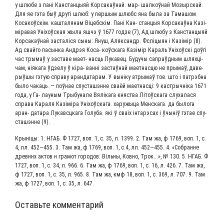
у шлю­бе з пані Кан­стан­цы­яй Кор­са­каў­най. мар- шал­коў­най Мозыр­скай.
Для яе гэта быў друті шлюб: у пер­шым шлюбс яна была за Тама­шом
Коса­коўскім. каш­та­ля­нам Віцеб­скім. Пані Кан- стан­цыя Кор­са­каў­на Казі­
міра­вая Уні­хоўская жыла яшчэ ў 1677 год­зе (7), Ад шлю­бу з Кан­стан­цы­яй
Кор­са­каў­най засталі­ся сыны: Януш, Аляк­сандр. Фслі­цы­ян і Казі­мір (8).
Ад свай­го пасын­ка Андр­эя Коса- коўска­га Казі­мір Караль Уні­хоўскі доў­гі
час тры­маў у заста­ве мает- насць Лука­вец. Будучы сапраўд­ным шлях­ці­
чам, нія­ка­га ўдзе­лу ў кіра- ван­ні застаў­най мает­на­сцю не пры­маў, даве­
ры­ў­шы гэтую спра­ву аран­да­та­рам. У выніку атры­маў тое. што і патр­эб­на
было чака­ць. — поў­нае спу­ста­ш­энне сва­ёй мает­на­сці: 9 каст­рыч­ніка 1671
года, у Га- лау­ным Тры­бу­на­ле Вяліка­га княст­ва Літоўска­га слу­ха­ла­ся
спра­ва Кара­ля Казі­мі­ра Уні­хоўска­га. хару­жы­ца Мен­ска­га. да было­га
аран- дата­ра Лукав­сц­ка­га Голу­ба. які ў сваіх інтар­э­с­ах і ўчы­ніў гэтае спу-
ста­ш­энне (9).
Кры­ні­цы: 1. НГАБ. Ф 1727, воп. 1, с. 35, л. 1399. 2. Там жа, ф 1769, воп. 1, с.
4, лл. 452—455. 3. Там жа, ф 1769, воп. 1, с.4, лл. 452—455. 4. «Собранне
древн­нх актов н гра­мот горо­дов: Віль­ны, Ков­но, Трок...», № 130. 5. НГАБ. Ф
1727, воп. 1, с. 34, л. 966. 6. Там жа, ф 1769, воп. 1, с. 16, л. 426. 7. Там жа,
ф 1727, воп. 1, с. 35, л. 965. 8. Там жа, кмф 18, воп. 1, с. 369, л. 707. 9. Там
жа, ф 1727, воп. 1, с. 35, л. 647.
Оставьте комментарий