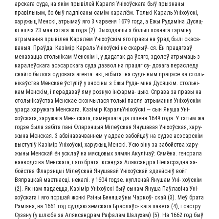
ар­ска­га суда, на якім пры­вілей Кара­ля Уні­хоўска­га быў прызна­ны
правіль­ным, бо быў пад­пі­са­ны самім кара­лём. Толь­кі Караль Уні­хоўскі,
хару­жыц Мен­скі, атры­маў яго 3 чэрве­ня 1679 года, а Ежы Руда­мі­на Дусяц­
кі яшчэ 23 мая гэта­га ж года (2). Зыход­зячы з больш позня­га тэр­мі­ну
атры­ман­ня пры­вілея Кара­лем Уні­хоўскім яго пра­вы на ўрад былі ска­са­
ва­ныя. Праў­да. Казі­мір Караль Уні­хоўскі не ска­рыў- ся. Ён пра­ця­г­ваў
мена­вац­ца столь­ні­кам Мен­скім і, у дад­а­так да ўся­го, здо­леў атры­ма­ць з
кара­леўска­га асэ­с­ар­ска­га суда даз­вол на пра­цяг су- дова­га перасле­ду
свай­го было­га судо­ва­га аген­та. які, нібы­та. на судо- вым пра­ц­э­се за столь­
нікаўства Мен­скае ўсту­піў у зносі­ны з Ежы Руда- міна Дусяц­кім. столь­ні­
кам Мен­скім, і пера­да­ваў яму роз­ную інфар­ма- цыю. Спра­ва за пра­вы на
столь­нікаўства Мен­скае скон­чы­ла­ся толь­кі пас­ля атры­ман­ня Уні­хоўскім
ура­да хару­жа­га Мен­ска­га. Казі­мір Караль­Уні­хоўскі — сын Яну­ша Уні­
хоўска­га, хару­жа­га Мен- ска­га, памёр­ша­га да ліпе­ня 1649 года. У гэтым жа
год­зе была забіта пані Флар­эн­цыя Мілеўская Яну­ша­вая Уні­хоўская, хару­
жы­на Мен­ская. 3 абві­на­ва­ч­ван­нем у адрас забой­цаў на суд­зе асэ­с­ар­скім
высту­піў Казі­мір Уні­хоўскі, хару­жыц Мен­скі. Усю віну за забой­ства хару­
жы­ны Мен­скай ён уск­лаў на мяс­цо­вых зямян Акулі­чаў: Сямё­на. ген­сра­ла
ваявод­ства Мен­ска­га, і яго бра­та. ксян­дза Аляк­сандра Непа­ср­эд­на за-
бой­ства Флар­эн­цыі Мілеўс­кай Яну­ша­вай Уні­хоўс­кай здзейс­ніў войт
Вяпрац­кай мает­на­сці. некалі. у 1604 год­зе. куп­ле­най Яну­шам Уні- хоўскім
(2). Як нам пада­ец­ца, Казі­мір Уні­хоўскі быў сынам Яну­ша Паўлаві­ча Уні­
хоўска­га і яго пср­шай жон­кі Рэі­ны Бяня­шаў­ны Чар­коў- скай (3). Меў бра­та
Рэмія­на, на 1661 год суддзю зем­ска­га Браслаўс- кага паве­та (4), і сяст­ру
Суза­ну (у шлю­бе за Аляк­сандрам Рафа­лам Шалу­хам) (5). На 1662 год быў