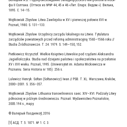
Белец­кий А.В. Родо­про­ис­хож­де­ние Запад­но­рус­ско­го Мит­ро­по­ли­та Иоси­
фа II Сол­та­на. (Оттиск из №№ 44, 45 и 46 «Лит. Епарх. Ведом.»). Виль­на,
1895. С. 14—15.
Wojtkowiak Zbysław. Litwa Zawilejska w XV i pierwszej połowie XVI w.
Poznań, 1980. S. 131—133.
Wojtkowiak Zbysław. Urzędnicy zarządu lokalnego na Litwie. Tytulatura
zarządców powiatowych przed reformą administracyjną 1565—1566 roku //
Studia Źródłoznawcze. T. 24. 1979. S. 149—150, 152.
Pietkiewicz Krzysztof. Wielkie Księstwo Litewskie pod rządami Aleksandra
Jagiellończyka. Studia nad dziejami państwa i społeczeństwa na przełomie
XV i XVI wieku. Poznań, 1995. (Uniwersytet im. Adama Mickiewicza w
Poznaniu. Seria Historia nr 185). 256 s.
Lulewicz Henryk. Sołtan (Sołtanowicz) Iwan // PSB. T. XL. Warszawa; Kraków,
2000—2001. S. 356—357.
Wojtkowiak Zbysław. Lithuania transwilniensis saec. XIV—XVI. Podziały Litwy
północnej w późnym średniowieczu. Poznań: Wydawnictwo Poznańskie,
2005.194 s., mapy.
© Вале­рый Пазд­ня­коў, 2016
[1] АСД. Т. 5. 1871. № 1. С. 3.