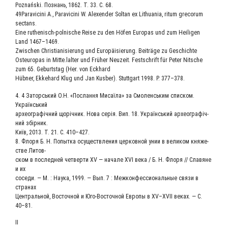
Poznański. Познань, 1862. T. 33. С. 68.
49Paravicini А., Paravicini W. Alexender Soltan ex Lithuania, ritum grecorum
sectans.
Eine ruthenisch-polnische Reise zu den Höfen Europas und zum Heiligen
Land 1467–1469.
Zwischen Christianisierung und Europäisierung. Beiträge zu Geschichte
Osteuropas in Mitte.lalter und Früher Neuzeit. Festschrift für Peter Nitsche
zum 65. Geburtstag (Her. von Eckhard
Hübner, Ekkehard Klug und Jan Kusber). Stuttgart 1998. P. 377–378.
4. 4 Заторсь­кий О.Н. «Послан­ня Мисаї­ла» за Смо­ленсь­ким спис­ком.
Український
архео­гра­фіч­ний щоріч­ник. Нова серія. Вип. 18. Українсь­кий архео­гра­фіч­
ний збірник.
Київ, 2013. Т. 21. С. 410–427.
8. Фло­ря Б. Н. Попыт­ка осу­ществ­ле­ния цер­ков­ной унии в вели­ком кня­же­
стве Литов-
ском в послед­ней чет­вер­ти XV — нача­ле XVI века / Б. Н. Фло­ря // Сла­вяне
и их
сосе­ди. — М. : Нау­ка, 1999. — Вып. 7 : Меж­кон­фес­си­о­наль­ные свя­зи в
странах
Цен­траль­ной, Восточ­ной и Юго-Восточ­ной Евро­пы в XV–XVII веках. — С.
40–81.
ІІ