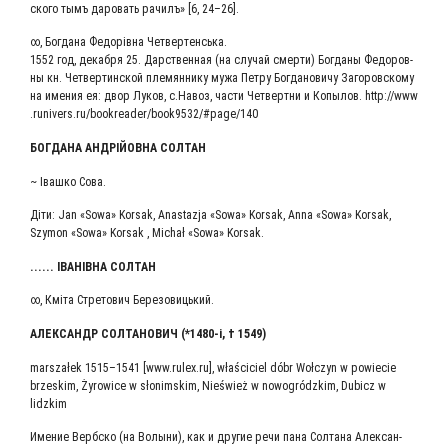
ско­го тымъ даро­вать рачилъ» [6, 24–26].
∞, Бог­да­на Федорів­на Четвертенська.
1552 год, декаб­ря 25. Дар­ствен­ная (на слу­чай смер­ти) Бог­да­ны Федо­ров­
ны кн. Чет­вер­тин­ской пле­мян­ни­ку мужа Пет­ру Бог­да­но­ви­чу Заго­ров­ско­му
на име­ния ея: двор Луков, с.Навоз, части Чет­верт­ни и Копы­лов. http://​www​
.runivers​.ru/​b​o​o​k​r​e​a​d​e​r​/​b​o​o​k​9​5​3​2​/​#​p​a​g​e​/​140
БОГ­ДА­НА АНДРІЙ­ОВ­НА СОЛТАН
~ Іваш­ко Сова.
Діти: Jan «Sowa» Korsak, Anastazja «Sowa» Korsak, Anna «Sowa» Korsak,
Szymon «Sowa» Korsak , Michał «Sowa» Korsak.
...... ІВАНІВ­НА СОЛ­ТАН
∞, Кміта Стре­то­вич Березовицький.
АЛЕК­САНДР СОЛ­ТА­НО­ВИЧ (*1480‑і, † 1549)
marszałek 1515–1541 [www​.rulex​.ru], właściciel dóbr Wołczyn w powiecie
brzeskim, Żyrowice w słonimskim, Nieśwież w nowogródzkim, Dubicz w
lidzkim
Име­ние Верб­ско (на Волы­ни), как и дру­гие речи пана Сол­та­на Алек­сан­