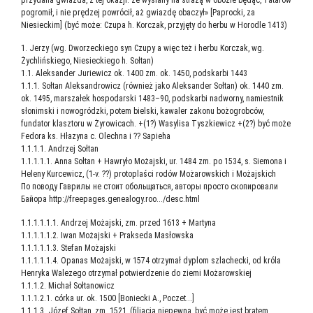
pogromił, i nie prędzej powrócił, aż gwiazdę obaczył» [Paprocki, za
Niesieckim] (być może: Czupa h. Korczak, przyjęty do herbu w Horodle 1413)
1. Jerzy (wg. Dworzeckiego syn Czupy a więc też i herbu Korczak, wg.
Żychlińskiego, Niesieckiego h. Sołtan)
1.1. Aleksander Juriewicz ok. 1400 zm. ok. 1450, podskarbi 1443
1.1.1. Sołtan Aleksandrowicz (również jako Aleksander Sołtan) ok. 1440 zm.
ok. 1495, marszałek hospodarski 1483–90, podskarbi nadworny, namiestnik
słonimski i nowogródzki, potem bielski, kawaler zakonu bożogrobców,
fundator klasztoru w Żyrowicach. +(1?) Wasylisa Tyszkiewicz +(2?) być może
Fedora ks. Hłazyna c. Olechna i ?? Sapieha
1.1.1.1. Andrzej Sołtan
1.1.1.1.1. Anna Sołtan + Hawryło Możajski, ur. 1484 zm. po 1534, s. Siemona i
Heleny Kurcewicz, (1‑v. ??) protoplaści rodów Możarowskich i Możajskich
По пово­ду Гав­ри­лы не сто­ит обо­льщать­ся, авто­ры про­сто ско­пи­ро­ва­ли
Бай­о­ра http://freepages.genealogy.roo.../desc.html
1.1.1.1.1.1. Andrzej Możajski, zm. przed 1613 + Martyna
1.1.1.1.1.2. Iwan Możajski + Prakseda Masłowska
1.1.1.1.1.3. Stefan Możajski
1.1.1.1.1.4. Opanas Możajski, w 1574 otrzymał dyplom szlachecki, od króla
Henryka Walezego otrzymał potwierdzenie do ziemi Możarowskiej
1.1.1.2. Michał Sołtanowicz
1.1.1.2.1. córka ur. ok. 1500 [Boniecki A., Poczet...]
1.1.1.3. Józef Sołtan, zm. 1521, (filiacja niepewna, być może jest bratem