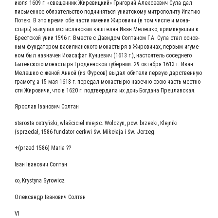
июля 1609 г. «све­щен­ник Жире­виц­кий» Гри­го­рий Алек­се­е­вич Сула дал
пись­мен­ное обя­за­тель­ство под­чи­нять­ся уни­ат­ско­му мит­ро­по­ли­ту Ипа­тию
Потею. В это вре­мя обе части име­ния Жиро­ви­чи (в том чис­ле и мона­
стырь) выку­пил мсти­слав­ский каш­те­лян Иван Мелеш­ко, при­мкнув­ший к
Брест­ской унии 1596 г. Вме­сте с Дави­дом Сол­та­ном Г.А. Сула стал основ­
ным фун­да­то­ром васи­ли­ан­ско­го мона­сты­ря в Жиро­ви­чах, пер­вым игу­ме­
ном был назна­чен Иоаса­фат Кун­це­вич (1613 г.), насто­я­тель сосед­не­го
Бытен­ско­го мона­сты­ря Грод­нен­ской губер­нии. 29 октяб­ря 1613 г. Иван
Мелеш­ко с женой Анной (из Фур­сов) выдал оби­те­ли первую дар­ствен­ную
гра­мо­ту, а 15 мая 1618 г. пере­дал мона­сты­рю навеч­но свою часть мест­но­
сти Жиро­ви­чи, что в 1620 г. под­твер­ди­ла их дочь Бог­да­на Прецлавская.
Яро­слав Іва­но­вич Солтан
starosta ostryński, właściciel miejsc. Wołczyn, pow. brzeski, Klejniki
(sprzedał, 1586 fundator cerkwi św. Mikołaja i św. Jerzeg.
+(przed 1586) Maria ??
Іван Іва­но­вич Солтан
∞, Krystyna Syrowicz
Олек­сандр Іва­но­вич Солтан
VI