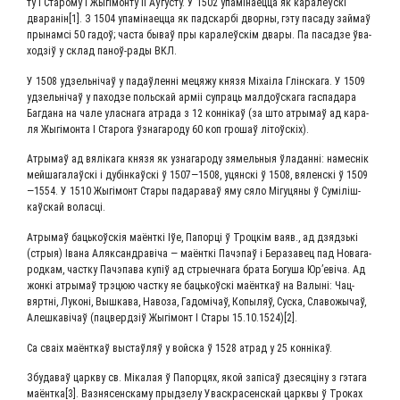
ту І Ста­ро­му і Жыгі­мон­ту ІІ Аўгу­сту. У 1502 упа­мі­на­ец­ца як кара­леўскі
дваранін[1]. З 1504 упа­мі­на­ец­ца як пад­скар­бі двор­ны, гэту паса­ду зай­маў
пры­нам­сі 50 гадоў; часта бываў пры кара­леўскім два­ры. Па пасад­зе ўва­
х­од­зіў у склад паноў-рады ВКЛ.
У 1508 удзель­ні­чаў у падаў­лен­ні меця­жу кня­зя Міхаі­ла Глін­ска­га. У 1509
удзель­ні­чаў у паход­зе поль­скай арміі супра­ць мал­доўска­га гас­па­да­ра
Баг­да­на на чале улас­на­га атра­да з 12 кон­нікаў (за што атры­маў ад кара­
ля Жыгі­мон­та І Ста­ро­га ўзна­га­ро­ду 60 коп гро­шаў літоўскіх).
Атры­маў ад вяліка­га кня­зя як узна­га­ро­ду зямель­ныя ўла­дан­ні: намес­нік
мей­ша­га­лаўскі і дубін­каўскі ў 1507—1508, уцян­скі ў 1508, вялен­скі ў 1509
—1554. У 1510 Жыгі­монт Ста­ры пада­ра­ваў яму сяло Мігу­ця­ны ў Суміліш­
каўс­кай воласці.
Атры­маў баць­коўскія маёнт­кі Іўе, Папор­ці ў Троц­кім ваяв., ад дзяд­зь­кі
(стрыя) Іва­на Аляк­сандраві­ча — маёнт­кі Пач­эпаў і Бера­за­вец пад Нова­га­
род­кам, част­ку Пач­эпа­ва купіў ад стры­еч­на­га бра­та Богу­ша Юр’евіча. Ад
жон­кі атры­маў трэц­юю част­ку яе баць­коўскі маёнт­каў на Валы­ні: Чац­
вярт­ні, Луконі, Выш­ка­ва, Наво­за, Гадо­мі­чаў, Копы­ляў, Сус­ка, Сла­во­жы­чаў,
Алеш­каві­чаў (пацверд­зіў Жыгі­монт І Ста­ры 15.10.1524)[2].
Са сваіх маёнт­каў выстаў­ляў у вой­ска ў 1528 атрад у 25 коннікаў.
Збу­да­ваў царк­ву св. Міка­лая ў Папор­цях, якой запі­саў дзе­ся­ці­ну з гэта­га
маёнтка[3]. Ваз­ня­сенска­му прыд­зе­лу Увас­кра­сен­скай царк­вы ў Тро­ках