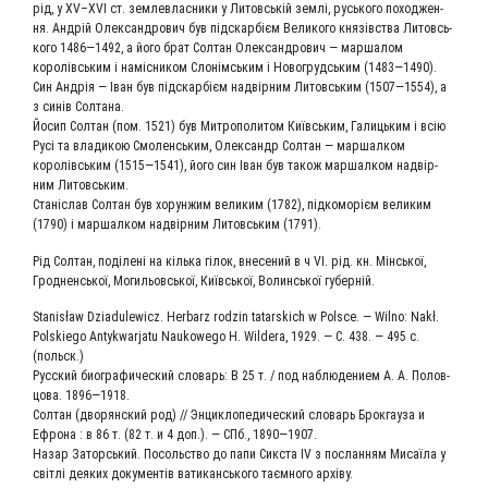
рід, у XV–XVI ст. зем­ле­влас­ни­ки у Литовсь­кій зем­лі, русь­ко­го поход­жен­
ня. Андрій Олек­сан­дро­вич був під­скар­бієм Вели­ко­го князів­ства Литовсь­
ко­го 1486—1492, а його брат Сол­тан Олек­сан­дро­вич — мар­ша­лом
королівсь­ким і наміс­ни­ком Слонімсь­ким і Ново­грудсь­ким (1483—1490).
Син Андрія — Іван був під­скар­бієм надвір­ним Литовсь­ким (1507—1554), а
з синів Солтана.
Йосип Сол­тан (пом. 1521) був Мит­ро­по­ли­том Київсь­ким, Гали­ць­ким і всію
Русі та вла­ди­кою Смо­ленсь­ким, Олек­сандр Сол­тан — мар­шал­ком
королівсь­ким (1515—1541), його син Іван був також мар­шал­ком надвір­
ним Литовським.
Стані­слав Сол­тан був хорун­жим вели­ким (1782), під­ко­морієм вели­ким
(1790) і мар­шал­ком надвір­ним Литовсь­ким (1791).
Рід Сол­тан, поді­лені на кіль­ка гілок, вне­се­ний в ч VI. рід. кн. Мінсь­кої,
Грод­ненсь­кої, Моги­льовсь­кої, Київсь­кої, Волинсь­кої губерній.
Stanisław Dziadulewicz. Herbarz rodzin tatarskich w Polsce. — Wilno: Nakł.
Polskiego Antykwarjatu Naukowego H. Wildera, 1929. — С. 438. — 495 с.
(польск.)
Рус­ский био­гра­фи­че­ский сло­варь: В 25 т. / под наблю­де­ни­ем А. А. Полов­
цо­ва. 1896—1918.
Сол­тан (дво­рян­ский род) // Энцик­ло­пе­ди­че­ский сло­варь Брок­гау­за и
Ефро­на : в 86 т. (82 т. и 4 доп.). — СПб., 1890—1907.
Назар Заторсь­кий. Посоль­ство до папи Сикс­та ІV з послан­ням Мисаї­ла у
світ­лі дея­ких доку­мен­тів вати­кансь­ко­го таєм­но­го архіву.