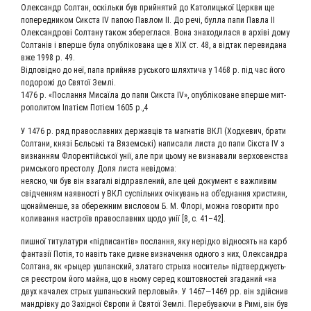
Олек­сандр Сол­тан, оскіль­ки був прий­ня­тий до Като­ли­ць­кої Церк­ви ще
попе­ред­ни­ком Сикс­та IV папою Пав­лом ІІ. До речі, бул­ла папи Пав­ла ІІ
Олек­сан­дро­ві Сол­та­ну також збе­ре­гла­ся. Вона зна­хо­ди­ла­ся в архіві дому
Сол­танів і впер­ше була опуб­лі­ко­ва­на ще в ХІХ ст. 48, а від­так пере­ви­да­на
вже 1998 р. 49.
Від­по­від­но до неї, папа прий­няв русь­ко­го шлях­ти­ча у 1468 р. під час його
подо­ро­жі до Свя­тої Землі.
1476 р. «Послан­ня Мисаї­ла до папи Сикс­та IV», опуб­лі­ко­ване впер­ше мит­
ро­по­ли­том Іпатієм Потієм 1605 р.,4
У 1476 р. ряд пра­во­слав­них дер­жав­ців та маг­натів ВКЛ (Ход­ке­вич, бра­ти
Сол­та­ни, князі Бєльсь­кі та Вяземсь­кі) напи­са­ли листа до папи Сік­ста IV з
визнан­ням Фло­рен­тійсь­кої унії, але при цьо­му не визна­ва­ли вер­хо­вен­ства
римсь­ко­го пре­сто­лу. Доля листа невідома:
неяс­но, чи був він вза­галі від­прав­ле­ний, але цей доку­мент є важ­ли­вим
свід­чен­ням наяв­но­сті у ВКЛ сус­піль­них очіку­вань на об’єд­нан­ня хри­сти­ян,
щонай­мен­ше, за обе­реж­ним вис­ло­вом Б. М. Флорі, мож­на гово­ри­ти про
коли­ван­ня настроїв пра­во­слав­них щодо унії [8, с. 41–42].
пиш­ної титу­ла­ту­ри «під­пи­сан­тів» послан­ня, яку нерід­ко від­но­сять на карб
фан­та­зії Потія, то навіть таке дивне визна­чен­ня одно­го з них, Олек­сандра
Сол­та­на, як «рыцер ушпан­ский, зла­та­го стрыха носи­тель» під­твер­джуєть­
ся реєстром його май­на, що в ньо­му серед коштов­но­стей зга­да­ний «на
двух кача­лех стрых ушпань­ский пер­ло­вый». У 1467—1469 pp. він здійс­нив
манд­рів­ку до Захід­ної Євро­пи й Свя­тої Зем­лі. Пере­бу­ва­ю­чи в Римі, він був