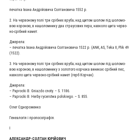
печат­ка Іва­на Андрій­о­ви­ча Сол­та­но­ви­ча 1552 р.
2. На чер­во­но­му полі три сріб­них вру­ба; над щитом шолом під шоло­мо­
вою коро­ною, в нашо­лом­ни­ку два стра­у­со­вих пера, нав­ко­ло щита чер­во­
но-сріб­ний намет.
Дже­ре­ла:
– печат­ка Іва­на Андрій­о­ви­ча Сол­та­но­ви­ча 1522 р. (ANK, AS, Teka ІІ, Plik 49
(1522).
3. На чер­во­но­му полі три сріб­них вру­ба; над щитом шолом під шоло­мо­
вою коро­ною, в нашо­лом­ни­ку з золо­то­го кор­ча­ка вини­кає сріб­ний пес,
нав­ко­ло щита чер­во­но-сріб­ний намет (герб Корчак).
Дже­ре­ла:
– Paprocki B. Gniazdo cnoty. – S. 1186.
– Paprocki B. Herby rycerstwa polskiego. – S. 855.
Олег Одно­ро­жен­ко
Гене­а­ло­гія і пропосографія.
І
АЛЕК­САНДР-СОЛ­ТАН ЮРІЙОВИЧ