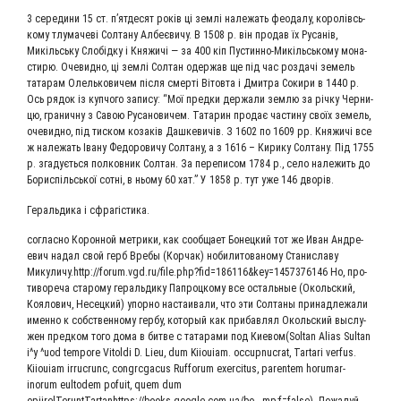
3 сере­ди­ни 15 ст. п’ятдесят років ці зем­лі нале­жать фео­да­лу, королівсь­
ко­му тлу­ма­чеві Сол­та­ну Албеєви­чу. В 1508 р. він про­дав їх Русанів,
Микільсь­ку Слобід­ку і Кня­жи­чі — за 400 кіп Пустин­но-Микільсь­ко­му мона­
сти­рю. Оче­вид­но, ці зем­лі Сол­тан одер­жав ще під час роз­да­чі земель
тата­рам Олель­ко­ви­чем піс­ля смер­ті Віто­вта і Дмит­ра Соки­ри в 1440 р.
Ось рядок із куп­чо­го запи­су: “Мої пред­ки дер­жа­ли зем­лю за річ­ку Чер­ни­
цю, гра­нич­ну з Савою Руса­но­ви­чем. Тата­рин про­дає части­ну своїх земель,
оче­вид­но, під тис­ком коза­ків Даш­ке­ви­чів. З 1602 по 1609 рр. Кня­жи­чі все
ж нале­жать Іва­ну Федо­ро­ви­чу Сол­та­ну, а з 1616 – Кири­ку Сол­та­ну. Під 1755
р. зга­дуєть­ся пол­ков­ник Сол­тан. За пере­пи­сом 1784 р., село нале­жить до
Бор­и­спільсь­кої сот­ні, в ньо­му 60 хат.” У 1858 р. тут уже 146 дворів.
Гераль­ди­ка і сфрагістика.
соглас­но Корон­ной мет­ри­ки, как сооб­ща­ет Бонец­кий тот же Иван Андре­
евич надал свой герб Вре­бы (Кор­чак) ноби­ли­то­ва­но­му Ста­ни­сла­ву
Микуличу.http://forum.vgd.ru/file.php?fid=186116&key=1457376146 Но, про­
ти­во­ре­ча ста­ро­му гераль­ди­ку Папроц­ко­му все осталь­ные (Околь­ский,
Коя­ло­вич, Несец­кий) упор­но наста­и­ва­ли, что эти Сол­та­ны при­над­ле­жа­ли
имен­но к соб­ствен­но­му гер­бу, кото­рый как при­бав­лял Околь­ский выслу­
жен пред­ком того дома в бит­ве с тата­ра­ми под Киевом(Soltan Alias Sultan
i^y ^uod tempore Vitoldi D. Lieu, dum Kiiouiam. occupnucrat, Tartari verfus.
Kiiouiam irrucrunc, congrcgacus Rufforum exercitus, parentem horumar-
inorum eultodem pofuit, quem dum