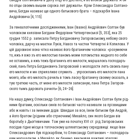
санд­ра Сол­та­но­ви­ча в делу отцу его доста­ло, и во впо­кои дер­жалъ. А он
по отцы сво­емъ вышеи соро­ка лет дер­жалъ». Крім Олек­сандра Сол­та­но­
ви­ча, Бог­дан нази­ває ще одно­го бать­ко­во­го бра­та – під­скар­бія Іва­на
Андрій­о­ви­ча [4, 115].
За гене­а­ло­гіч­ни­ми дослід­жен­ня­ми, Іван (Івах­но) Андрій­о­вич Сол­тан був
чоло­віком князів­ни Бог­да­ни Федорів­ни Чет­вер­тенсь­кої [5, 353], яка 25
груд­ня 1552 р. запи­са­ла Пет­ру Бог­да­но­ви­чу Заго­ровсь­ко­му, небо­жу сво­го
чоло­віка, дар­чу на маєт­ки Луків, Навоз та част­ки Чет­верт­ні й Копи­ло­ва. У
цій даро­виз­ні вона чіт­ко нази­ває його бра­та­ни­чем чоло­віка: «розу­ме­ю­чи
то, ижъ я вжо зъ его мило­стью паномъ моим пото­мъ­ства жад­но­го по себе
не оста­вимъ, а ижъ тежъ бра­та­ничъ его мило­сти, мар­ша­локъ гос­по­даръ­
ский, панъ Петръ Бог­да­но­вичъ Заго­ров­ский з моло­до­сти летъ сво­ихъ пану
его мило­сти и мн­ спри­яз­ли­ве слу­жилъ ... упро­си­ламъ его мило­сти пана
мое­го, абы его милость рачиль в томъ лас­ку бра­та­ни­чу сво­е­му ока­залъ, а
тую тре­тюю часть, от мене его мило­сти запи­са­ную, пана Пет­ра Заго­ров­
ско­го тымъ даро­вать рачилъ» [6, 24–26].
На нашу дум­ку, Олек­сандр Сол­та­но­вич і Іван Андрій­о­вич Сол­тан були рід­
ни­ми бра­та­ми, оскіль­ки синів по бать­ко­ві часто нази­ва­ли за пріз­ви­ща­ми
або ж навіть і за іме­на­ми дідів. Швид­ше за все, їхнім бать­ком був Андрій,
а його бра­том (рід­ним або стриєч­ним) Михай­ло, син яко­го Бог­дан вів
бороть­бу з Дьог­те­ви­ча­ми. Тож уже на почат­ку XVI ст. рід Заго­ровсь­ких
посі­дав гідне міс­це в того­час­но­му шля­хетсь­ко­му сере­до­ви­щі: якщо Іван
Олек­сан­дро­вич був під­скар­бієм, то Олек­сандр Сол­та­но­вич – гос­по­дарсь­
ким мар­шал­ком, а Михай­ло, як бачи­мо, вико­ну­вав важ­ливі уря­до­ві