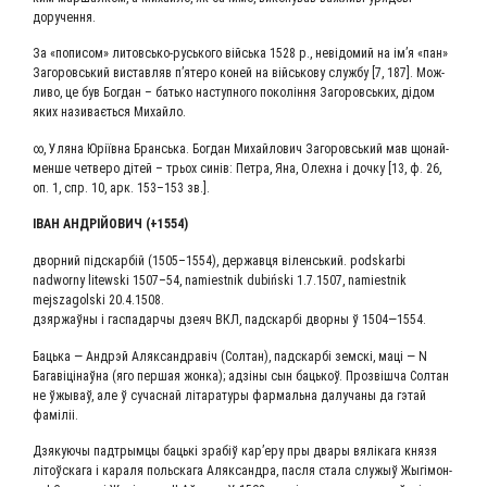
доручення.
За «попи­сом» литовсь­ко-русь­ко­го війсь­ка 1528 р., неві­до­мий на ім’я «пан»
Заго­ровсь­кий вистав­ляв п’ятеро коней на війсь­ко­ву служ­бу [7, 187]. Мож­
ли­во, це був Бог­дан – бать­ко наступ­но­го поколін­ня Заго­ровсь­ких, дідом
яких нази­ваєть­ся Михайло.
∞, Уля­на Юріїв­на Брансь­ка. Бог­дан Михай­ло­вич Заго­ровсь­кий мав щонай­
мен­ше чет­ве­ро дітей – трьох синів: Пет­ра, Яна, Олех­на і доч­ку [13, ф. 26,
оп. 1, спр. 10, арк. 153–153 зв.].
ІВАН АНДРІЙ­О­ВИЧ (+1554)
двор­ний під­скар­бій (1505–1554), дер­жав­ця віленсь­кий. podskarbi
nadworny litewski 1507–54, namiestnik dubiński 1.7.1507, namiestnik
mejszagolski 20.4.1508.
дзяр­жаў­ны і гас­па­дар­чы дзе­яч ВКЛ, пад­скар­бі двор­ны ў 1504—1554.
Баць­ка — Андр­эй Аляк­сандравіч (Сол­тан), пад­скар­бі зем­скі, маці — N
Багаві­ці­наў­на (яго пер­шая жон­ка); адзі­ны сын баць­коў. Про­звіш­ча Сол­тан
не ўжы­ваў, але ў сучас­най літа­ра­ту­ры фар­маль­на далу­ча­ны да гэтай
фаміліі.
Дзя­ку­ю­чы пад­т­рым­цы баць­кі зра­біў кар’еру пры два­ры вяліка­га кня­зя
літоўска­га і кара­ля поль­ска­га Аляк­сандра, пас­ля ста­ла слу­жыў Жыгі­мон­