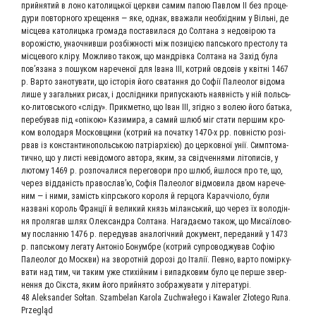
прий­ня­тий в лоно като­ли­ць­кої церк­ви самим папою Пав­лом II без про­це­
ду­ри повтор­но­го хре­щен­ня — яке, однак, вва­жа­ли необ­хід­ним у Віль­ні, де
міс­це­ва като­ли­ць­ка гро­ма­да поста­ви­ла­ся до Сол­та­на з недо­вірою та
воро­жістю, уна­оч­нив­ши роз­біж­но­сті між пози­цією папсь­ко­го пре­сто­лу та
міс­це­во­го клі­ру. Мож­ли­во також, що манд­рів­ка Сол­та­на на Захід була
пов’я­за­на з пошу­ком наре­че­ної для Іва­на III, кот­рий овдо­вів у квіт­ні 1467
р. Вар­то зано­ту­ва­ти, що історія його сва­тан­ня до Софії Палео­лог відо­ма
лише у загаль­них рисах, і дослід­ни­ки при­пус­ка­ють наяв­ність у ній польсь­
ко-литовсь­ко­го «слі­ду». При­к­мет­но, що Іван ІІІ, згід­но з волею його бать­ка,
пере­бу­вав під «опікою» Кази­ми­ра, а самий шлюб міг ста­ти пер­шим кро­
ком воло­да­ря Мос­ков­щи­ни (кот­рий на почат­ку 1470‑х pp. повністю розі­
рвав із кон­стан­ти­но­польсь­кою патріар­хією) до цер­ков­ної унії. Симп­то­ма­
тич­но, що у листі неві­до­мо­го авто­ра, яким, за свід­чен­ня­ми літо­писів, у
люто­му 1469 р. роз­по­ча­ли­ся пере­го­во­ри про шлюб, йшло­ся про те, що,
через від­даність пра­во­слав’ю, Софія Палео­лог від­мо­ви­ла двом наре­че­
ним — і ними, замість кіпрсь­ко­го коро­ля й гер­цо­га Карач­чіо­ло, були
названі король Фран­ції й вели­кий князь мілансь­кий, що через їх володін­
ня про­ля­гав шлях Олек­сандра Сол­та­на. Нага­дає­мо також, що Мисаї­ло­во­
му послан­ню 1476 р. пере­ду­вав ана­ло­гіч­ний доку­мент, пере­да­ний у 1473
р. папсь­ко­му лега­ту Антоніо Бонум­б­ре (кот­рий супро­вод­жу­вав Софію
Палео­лог до Моск­ви) на зво­рот­ній дорозі до Італії. Пев­но, вар­то помір­ку­
ва­ти над тим, чи таким уже стихій­ним і випад­ко­вим було це пер­ше звер­
нен­ня до Сік­ста, яким його прий­ня­то зоб­ра­жу­ва­ти у літературі.
48 Aleksander Sołtan. Szambelan Karola Zuchwałego i Kawaler Złotego Runa.
Przegląd