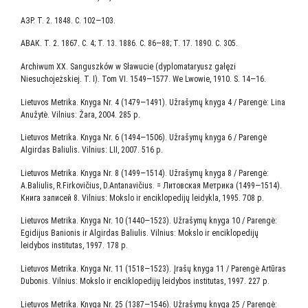
АЗР. Т. 2. 1848. С. 102—103.
АВАК. Т. 2. 1867. С. 4; Т. 13. 1886. С. 86—88; Т. 17. 1890. С. 305.
Archiwum XX. Sanguszków w Sławucie (dyplomataryusz gałęzi
Niesuchojeżskiej. T. I). Tom VI. 1549—1577. We Lwowie, 1910. S. 14—16.
Lietuvos Metrika. Knyga Nr. 4 (1479—1491). Užrašymų knyga 4 / Parengė: Lina
Anužytė. Vilnius: Žara, 2004. 285 p.
Lietuvos Metrika. Knyga Nr. 6 (1494—1506). Užrašymų knyga 6 / Parengė
Algirdas Baliulis. Vilnius: LII, 2007. 516 p.
Lietuvos Metrika. Knyga Nr. 8 (1499—1514). Užrašymų knyga 8 / Parengė:
A.Baliulis, R.Firkovičius, D.Antanavičius. = Литов­ская Мет­ри­ка (1499—1514).
Кни­га запи­сей 8. Vilnius: Mokslo ir enciklopedijų leidykla, 1995. 708 p.
Lietuvos Metrika. Knyga Nr. 10 (1440—1523). Užrašymų knyga 10 / Parengė:
Egidijus Banionis ir Algirdas Baliulis. Vilnius: Mokslo ir enciklopedijų
leidybos institutas, 1997. 178 р.
Lietuvos Metrika. Knyga Nr. 11 (1518—1523). Įrašų knyga 11 / Parengė Artūras
Dubonis. Vilnius: Mokslo ir enciklopedijų leidybos institutas, 1997. 227 р.
Lietuvos Metrika. Knyga Nr. 25 (1387—1546). Užrašymų knyga 25 / Parengė: