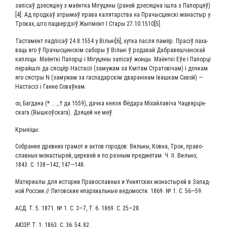
запі­саў дзе­ся­ці­ну з маёнт­ка Мігу­ця­ны (раней дзе­ся­ці­на ішла з Папорцяў)
[4]. Ад прод­каў атры­маў пра­ва каля­тар­ства на Пра­чы­с­цен­скі мана­стыр у
Тро­ках, што пацверд­зіў Жыгі­монт І Ста­ры 27.10.1510[5].
Таста­мент пад­пі­саў 24.8.1554 у Вільні[6], хут­ка пас­ля памёр. Прасіў паха­
ва­ць яго ў Пра­чы­с­цен­скім сабо­ры ў Віль­ні ў рода­вай Дабра­веш­чан­с­кай
кап­лі­цы. Маёнт­кі Папор­ці і Мігу­ця­ны запі­саў жон­цы. Маёнт­кі Еўе і Папор­ці
перай­шлі да сяс­цёр Настасіі (заму­жам за Кмітам Стра­то­ві­чам) і доч­кам
яго сяст­ры N (заму­жам за гас­па­дар­скім два­рані­нам Іваш­кам Савой) —
Настас­сі і Ганне Соваўнам.
∞, Баг­да­на (* ...., † да 1559), дач­ка кня­зя Фёда­ра Міхай­лаві­ча Чац­вяр­цін­
ска­га (Выш­коўска­га). Дзя­цей не меў.
Кры­ні­цы:
Собра­ние древ­них гра­мот и актов горо­дов: Виль­ны, Ков­на, Трок, пра­во­
слав­ных мона­сты­рей, церк­вей и по раз­ным пред­ме­там. Ч. II. Виль­но,
1843. С. 138—142, 147—148.
Мате­ри­а­лы для исто­рии Пра­во­слав­ных и Уни­ят­ских мона­сты­рей в Запад­
ной Рос­сии // Литов­ские епар­хи­аль­ные ведо­мо­сти. 1869. № 1. С. 56—59.
АСД. Т. 5. 1871. № 1. С. 3—7, Т. 6. 1869. С. 25—28.
АЮЗР. Т. 1. 1863. С. 36, 54, 82.