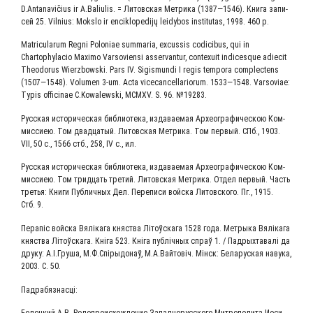
D.Antanavičius ir A.Baliulis. = Литов­ская Мет­ри­ка (1387—1546). Кни­га запи­
сей 25. Vilnius: Mokslo ir enciklopedijų leidybos institutas, 1998. 460 p.
Matricularum Regni Poloniae summaria, excussis codicibus, qui in
Chartophylacio Maximo Varsoviensi asservantur, contexuit indicesque adiecit
Theodorus Wierzbowski. Pars IV. Sigismundi I regis tempora complectens
(1507—1548). Volumen 3‑um. Acta vicecancellariorum. 1533—1548. Varsoviae:
Typis officinae C.Kowalewski, MCMXV. S. 96. №19283.
Рус­ская исто­ри­че­ская биб­лио­те­ка, изда­ва­е­мая Архео­гра­фи­че­скою Ком­
мис­си­ею. Том два­дца­тый. Литов­ская Мет­ри­ка. Том пер­вый. СПб., 1903.
VII, 50 c., 1566 стб., 258, IV с., ил.
Рус­ская исто­ри­че­ская биб­лио­те­ка, изда­ва­е­мая Архео­гра­фи­че­скою Ком­
мис­си­ею. Том трид­цать тре­тий. Литов­ская Мет­ри­ка. Отдел пер­вый. Часть
тре­тья: Кни­ги Пуб­лич­ных Дел. Пере­пи­си вой­ска Литов­ско­го. Пг., 1915.
Стб. 9.
Пера­піс вой­ска Вяліка­га княст­ва Літоўска­га 1528 года. Мет­ры­ка Вяліка­га
княст­ва Літоўска­га. Кні­га 523. Кні­га пуб­ліч­ных спраў 1. / Пад­рых­та­валі да
дру­ку: А.І.Груша, М.Ф.Спірыдонаў, М.А.Вайтовіч. Мінск: Бела­рус­кая наву­ка,
2003. С. 50.
Пад­ра­бяз­на­сці: