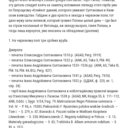
opjjrelTeruntTartanhttps://books.google.com.ua/bo...mp;f=false). Пожа­луй,
эту деталь сле­ду­ет взять на замет­ку, вспо­ми­ная леген­ду это­го гер­ба уже
по Папроц­ко­му «Клей­нот дав­ний, кото­ро­го ужи­ва­ют Сул­та­но­вые в Киев­
ском вое­вод­стве. Габ­данк и два кре­ста и звез­да в чер­во­ном поле; тот
дано мужу силы вели­кой, кото­рый гро­мил Пога­ны целый день — где был
на страж послан­ный от Витоль­да, аж звез­ду вызрел, гоняя Пога­ны, и
тогда лишь вер­нул­ся, уже опа­са­ясь за облад­зе­нье (доспе­хи)
1. На чер­во­но­му полі три сріб­них вруба.
Дже­ре­ла:
– печат­ка Олек­сандра Сол­та­но­ви­ча 1510 р. (AGAD, Perg. 5919).
– печат­ка Олек­сандра Сол­та­но­ви­ча 1522 р. (ANK, AS, Teka ІІ, Plik 49).
– печат­ка Іва­на Андрій­о­ви­ча Сол­та­но­ви­ча 1533–1536 рр. (ANK, AS, Teka ІІІ,
Plik 16; Plik 44; BCz, Perg. 827).
– печат­ка Іва­на Андрій­о­ви­ча Сол­та­но­ви­ча 1541 р. (AGAD, Perg. 7616).
– печат­ка Іва­на Андрій­о­ви­ча Сол­та­но­ви­ча 1552 р. (ЦДІАК, ф. 220, оп. 1,
спр. 28).
– герб Іва­на Андрій­о­ви­ча Сол­та­но­ви­ча в нобіліта­цій­но­му при­вілеї міща­ни­
ну Стані­сла­ву Мику­ли­чу з Лазиськ 1538 р. (AGAD, MK, Księga 55, k. 111–112;
ANK, Oddz. I, Sygn. V/34, frag. 79; Matricularum Regni Poloniae summaria. –
Vol. IV. – P. 96, n. 19283; Piekosiński F. Rycerstwo polskie wiekόw średnich. –
Tom I. – S. 279, n. 67; Boniecki A. Poczet rodów w Wielkiem Księstwie
Litewskiem. – S. 330; Wdowiszewski Z. Regesty nobilitacji w Polsce. – S. 13;
Materiały genealogiczne. – S. 82; Тrelińska B. Album armorum nobilium. – S.
95, n. 151).