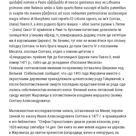
quida[m] nomine a Paulo s[e]c[un]do et Ivasco germanus eius ex Lithuania
primores inter Rutenos ambo a Sixto quarto Rome suscepti et bullis patentibus
in suapte ritu manere p[er]missi ad suos redeuntes pertinaciores ecclesieque
magis infensi et blasphemi sunt reperti»33 («Коли одно­го, на ім’я Сол­тан,
(папа) Пав­ло ІІ, а його рід­но­го бра­та Іваш­ка — обоє знат­ні руси­ни з Лит­ви
— (папа) Сикст IV прий­ня­ли в Римі та бул­ла­ми-патен­та­ми доз­во­ли­ли їм
зали­ша­ти­ся у їхньо­му обряді, ті, повер­нув­шись додо­му, ста­ли ще затяті­ши­
ми й воро­жі­ши­ми Церкві»). Як бачи­мо, тут ніяк не може йти­ся про спіль­ну
поїзд­ку Сол­та­на та його бра­та Іваш­ка до папи Сикс­та IV з послан­ням
Мисаї­ла, оскіль­ки Сол­та­на, згід­но з пов­ною цита­тою з
«Елю­ци­дарію», прий­няв був до Като­ли­ць­кої Церк­ви папа Пав­ло ІІ, який
помер 1471 р., тоб­то ще до укла­ден­ня «Послан­ня Мисаїла».
Глав­ным сол­та­нов­ским име­ни­ем по-преж­не­му оста­ва­лись Шиш­ки­ни под
Виль­най. Сте­бель­ский сооб­ща­ет, что «до 1493 года Жиро­ви­чи вме­сте с
окрест­ны­ми дерев­ня­ми при­над­ле­жа­ли шля­хет­ско­му роду Гой­це­ви­чей, а
после бес­потом­ствен­ной смер­ти послед­них пред­ста­ви­те­лей их рода сде­
ла­лись соб­ствен­но­стью вели­ко­го кня­зя. Вели­кий князь литов­ский Алек­
сандр жалу­ет Жыро­ви­цы в потом­ствен­ное вла­де­ние мар­шал­ку сво­е­му
Сол­та­ну Александровичу».
Мало­из­вест­ная иссле­до­ва­те­лям запись, остав­лен­ная на Минее, пере­пи­
сан­ной по зака­зу Ива­на Алек­сан­дро­ви­ча Сол­та­на в 1477 г. и хра­нив­шей­ся
в его биб­лио­те­ке. “Сте­фан Гор­но­ста­е­вич диа­кон рукою влас­ною, року
1626 меся­ца сен­те­б­ра 14 дня. Сия кни­га на имя менея нада­на на цер­ковь
в Жиро­ви­чах до све­тое пре­чи­стое Бого­ро­ди­ци, веч­но и непо­руш­но, на