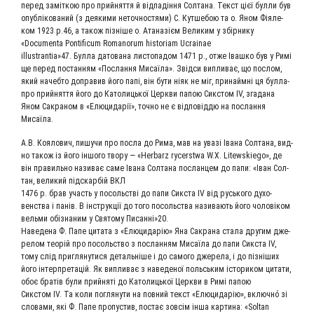
перед заміт­кою про прий­нят­тя й від­па­дін­ня Сол­та­на. Текст цієї бул­ли був
опуб­лі­ко­ва­ний (з дея­ки­ми неточ­но­стя­ми) С. Кут­ше­бою та о. Яном Фія­ле­
ком 1923 р.46, а також піз­ні­ше о. Ата­на­зієм Вели­ким у збір­ни­ку
«Documenta Pontificum Romanorum historiam Ucrainae
illustrantia»47. Бул­ла дато­ва­на листо­па­дом 1471 р., отже Іваш­ко був у Римі
ще перед постан­ням «Послан­ня Мисаї­ла». Звід­си вип­ли­ває, що послом,
який начеб­то допра­вив його папі, він бути ніяк не міг, при­найм­ні ця бул­ла­
п­ро прий­нят­тя його до Като­ли­ць­кої Церк­ви папою Сикс­том IV, зга­да­на
Яном Сакра­ном в «Елю­ци­дарії», точ­но не є від­по­від­дю на послан­ня
Мисаїла.
А.В. Коя­ло­вич, пишу­чи про посла до Рима, мав на ува­зі Іва­на Сол­та­на, вид­
но також із його іншо­го тво­ру — «Herbarz rycerstwa W.X. Litewskiego», де
він пра­виль­но нази­ває саме Іва­на Сол­та­на послан­цем до папи: «Іван Сол­
тан, вели­кий під­скар­бій ВКЛ
1476 р. брав участь у посоль­стві до папи Сикс­та IV від русь­ко­го духо-
вен­ства і панів. В інструк­ції до того посоль­ства нази­ва­ють його чоловіком
вель­ми обізна­ним у Свя­то­му Писанні»20.
Наве­де­на Ф. Папе цита­та з «Елю­ци­дарію» Яна Сакра­на ста­ла дру­гим дже­
ре­лом тео­рій про посоль­ство з послан­ням Мисаї­ла до папи Сикс­та IV,
тому слід при­гля­ну­ти­ся деталь­ні­ше і до само­го дже­ре­ла, і до піз­ні­ших
його інтер­пре­та­цій. Як вип­ли­ває з наве­де­ної польсь­ким істо­ри­ком цита­ти,
обоє братів були прий­няті до Като­ли­ць­кої Церк­ви в Римі папою
Сикс­том IV. Та коли погля­ну­ти на пов­ний текст «Елю­ци­дарію», включ­но́ зі
сло­ва­ми, які Ф. Папе про­пу­стив, постає зов­сім інша кар­ти­на: «Soltan