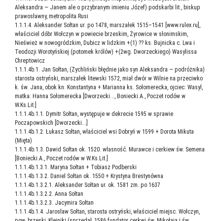
Aleksandra — Janem ale o przybranym imieniu Józef) podskarbi lit., biskup
prawosławny, metropolita Rusi
1.1.1.4. Aleksander Sołtan ur. po 1478, marszałek 1515–1541 [www​.rulex​.ru],
właściciel dóbr Wołczyn w powiecie brzeskim, Żyrowice w słonimskim,
Nieśwież w nowogródzkim, Dubicz w lidzkim +(1) ?? ks. Bujnicka c. Lwa i
Teodozji Worotyńskiej (potomek królów) +(2wg. Dworzeckiego) Wasylissa
Chreptowicz
1.1.1.4b.1. Jan Sołtan, (Żychliński błędnie jako syn Aleksandra — podróżnika)
starosta ostryński, marszałek litewski 1572, miał dwór w Wilnie na przeciwko
k. św. Jana, obok kn. Konstantyna + Marianna ks. Sołomerecka, ojciec: Wasyl,
matka: Hanna Sołomerecka [Dworzecki..., Boniecki.A., Poczet rodów w
W.Ks.Lit.]
1.1.1.4b.1.1. Dymitr Sołtan, występuje w dekrecie 1595 w sprawie
Poczapowskich [Dworzecki...]
1.1.1.4b.1.2. Łukasz Sołtan, właściciel wsi Dobryń w 1599 + Dorota Mikuta
(Mięta)
1.1.1.4b.1.3. Dawid Sołtan ok. 1520. własność. Murawce i cerkiew św. Semena
[Boniecki.A., Poczet rodów w W.Ks.Lit.]
1.1.1.4b.1.3.1. Maryna Sołtan + Tobiasz Podberski
1.1.1.4b.1.3.2. Daniel Sołtan ok. 1550 + Krystyna Brestynówna
1.1.1.4b.1.3.2.1. Aleksander Sołtan ur. ok. 1581 zm. po 1637
1.1.1.4b.1.3.2.2. Anna Sołtan
1.1.1.4b.1.3.2.3. Jacymira Sołtan
1.1.1.4b.1.4. Jarosław Sołtan, starosta ostryński, właściciel miejsc. Wołczyn,
pow. brzeski, Klejniki (sprzedał, 1586 fundator cerkwi św. Mikołaja i św.