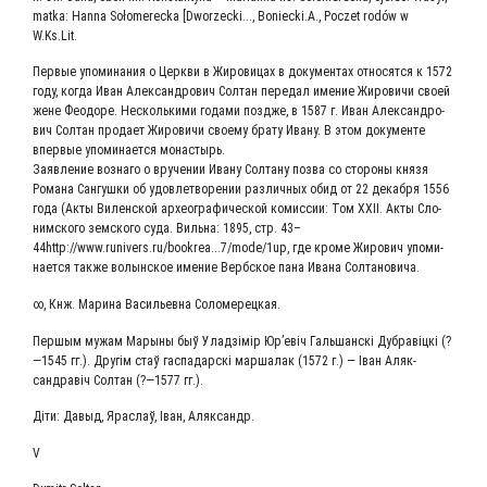
matka: Hanna Sołomerecka [Dworzecki..., Boniecki.A., Poczet rodów w
W.Ks.Lit.
Пер­вые упо­ми­на­ния о Церк­ви в Жиро­ви­цах в доку­мен­тах отно­сят­ся к 1572
году, когда Иван Алек­сан­дро­вич Сол­тан пере­дал име­ние Жиро­ви­чи сво­ей
жене Фео­до­ре. Несколь­ки­ми года­ми позд­же, в 1587 г. Иван Алек­сан­дро­
вич Сол­тан про­да­ет Жиро­ви­чи сво­е­му бра­ту Ива­ну. В этом доку­мен­те
впер­вые упо­ми­на­ет­ся монастырь.
Заяв­ле­ние воз­на­го о вру­че­нии Ива­ну Сол­та­ну поз­ва со сто­ро­ны кня­зя
Рома­на Сан­гуш­ки об удо­вле­тво­ре­нии раз­лич­ных обид от 22 декаб­ря 1556
года (Акты Вилен­ской архео­гра­фи­че­ской комис­сии: Том XXII. Акты Сло­
ним­ско­го зем­ско­го суда. Виль­на: 1895, стр. 43–
44http://www.runivers.ru/bookrea...7/mode/1up, где кро­ме Жиро­вич упо­ми­
на­ет­ся так­же волын­ское име­ние Верб­ское пана Ива­на Солтановича.
∞, Кнж. Мари­на Васи­льев­на Соломерецкая.
Пер­шым мужам Мары­ны быў Улад­зі­мір Юр’евіч Галь­шан­скі Дуб­равіц­кі (?
—1545 гг.). Дру­гім стаў гас­па­дар­скі мар­ша­лак (1572 г.) — Іван Аляк­
сандравіч Сол­тан (?—1577 гг.).
Діти: Давыд, Яраслаў, Іван, Аляксандр.
V