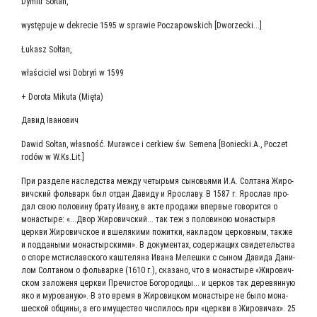
Dymitr Sołtan,
występuje w dekrecie 1595 w sprawie Poczapowskich [Dworzecki...]
Łukasz Sołtan,
właściciel wsi Dobryń w 1599
+ Dorota Mikuta (Mięta)
Давид Іва­но­вич
Dawid Sołtan, własność. Murawce i cerkiew św. Semena [Boniecki.A., Poczet
rodów w W.Ks.Lit.]
При раз­де­ле наслед­ства меж­ду четырь­мя сыно­вья­ми И.А. Сол­та­на Жиро­
вич­ский фоль­варк был отдан Дави­ду и Яро­сла­ву. В 1587 г. Яро­слав про­
дал свою поло­ви­ну бра­ту Ива­ну, в акте про­да­жи впер­вые гово­рит­ся о
мона­сты­ре: «...Двор Жиро­вич­ский... так теж з поло­ви­ною мона­сты­ря
церк­ви Жиро­вич­ское и вше­ля­ки­ми пожит­ки, накла­дом цер­ков­ным, так­же
и под­да­ны­ми мона­стыр­ски­ми». В доку­мен­тах, содер­жа­щих сви­де­тель­ства
о спо­ре мсти­слав­ско­го каш­те­ля­на Ива­на Мелеш­ки с сыном Дави­да Дани­
лом Сол­та­ном о фоль­вар­ке (1610 г.), ска­за­но, что в мона­сты­ре «Жиро­вич­
ском зало­же­ня церк­ви Пре­чи­стое Бого­ро­ди­цы... и цер­ков так дере­вян­ную
яко и муро­ва­ную». В это вре­мя в Жиро­виц­ком мона­сты­ре не было мона­
ше­ской общи­ны, а его иму­ще­ство чис­ли­лось при «церк­ви в Жиро­ви­чах». 25