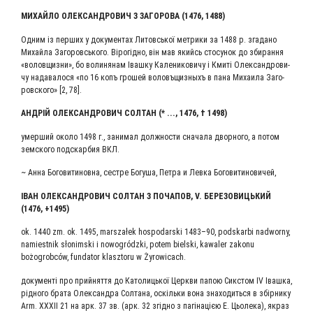
МИХАЙ­ЛО ОЛЕК­САН­ДРО­ВИЧ З ЗАГО­РО­ВА (1476, 1488)
Одним із пер­ших у доку­мен­тах Литовсь­кої мет­ри­ки за 1488 р. зга­да­но
Михай­ла Заго­ровсь­ко­го. Віро­гід­но, він мав якийсь сто­су­нок до зби­ран­ня
«волов­щиз­ни», бо воли­ня­нам Іваш­ку Кале­ни­ко­ви­чу і Кми­ті Олек­сан­дро­ви­
чу нада­ва­ло­ся «по 16 копъ гро­шей воло­въщиз­ныхъ в пана Миха­и­ла Заго­
ров­ско­го» [2, 78].
АНДРІЙ ОЛЕК­САН­ДРО­ВИЧ СОЛ­ТАН (* ..., 1476, † 1498)
умер­ший око­ло 1498 г., зани­мал долж­но­сти сна­ча­ла двор­но­го, а потом
зем­ско­го под­скар­бия ВКЛ.
~ Анна Бого­ви­ти­нов­на, сест­ре Богу­ша, Пет­ра и Лев­ка Боговитиновичей,
ІВАН ОЛЕК­САН­ДРО­ВИЧ СОЛ­ТАН З ПОЧА­ПОВ, V. БЕРЕ­ЗО­ВИ­ЦЬ­КИЙ
(1476, +1495)
ok. 1440 zm. ok. 1495, marszałek hospodarski 1483–90, podskarbi nadworny,
namiestnik słonimski i nowogródzki, potem bielski, kawaler zakonu
bożogrobców, fundator klasztoru w Żyrowicach.
доку­мен­ті про прий­нят­тя до Като­ли­ць­кої Церк­ви папою Сикс­том IV Іваш­ка,
рід­но­го бра­та Олек­сандра Сол­та­на, оскіль­ки вона зна­хо­дить­ся в збір­ни­ку
Arm. XXXIІ 21 на арк. 37 зв. (арк. 32 згід­но з пагі­на­цією Е. Цьо­ле­ка), якраз