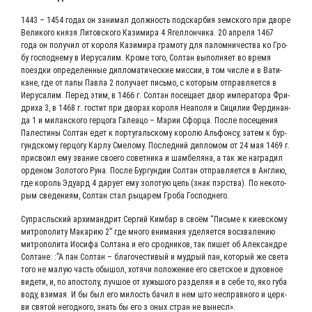
1443 – 1454 годах он зани­мал долж­ность под­скар­бия зем­ско­го при дво­ре
Вели­ко­го кня­зя Литов­ско­го Кази­ми­ра 4 Ягел­лон­чи­ка. 20 апре­ля 1467
года он полу­чил от коро­ля Кази­ми­ра гра­мо­ту для палом­ни­че­ства ко Гро­
бу гос­под­не­му в Иеру­са­лим. Кро­ме того, Сол­тан выпол­ня­ет во вре­мя
поезд­ки опре­де­лен­ные дипло­ма­ти­че­ские мис­сии, в том чис­ле и в Вати­
кане, где от папы Пав­ла 2 полу­ча­ет пись­мо, с кото­рым отправ­ля­ет­ся в
Иеру­са­лим. Перед этим, в 1466 г. Сол­тан посе­ща­ет двор импе­ра­то­ра Фри­
дри­ха 3, в 1468 г. гостит при дво­рах коро­ля Неа­по­ля и Сици­лии Фер­ди­нан­
да 1 и милан­ско­го гер­цо­га Гале­а­цо – Марии Сфор­ца. После посе­ще­ния
Пале­сти­ны Сол­тан едет к пор­ту­галь­ско­му коро­лю Аль­фон­су, затем к бур­
гунд­ско­му гер­цо­гу Кар­лу Сме­ло­му. Послед­ний дипло­мом от 24 мая 1469 г.
при­сво­ил ему зва­ние сво­е­го совет­ни­ка и шам­бе­ля­на, а так же награ­дил
орде­ном Золо­то­го Руна. После Бур­гун­дии Сол­тан отправ­ля­ет­ся в Англию,
где король Эду­ард 4 дару­ет ему золо­тую цепь (знак пэр­ства). По неко­то­
рым све­де­ни­ям, Сол­тан стал рыца­рем Гро­ба Господнего.
Суп­расль­ский архи­манд­рит Сер­гий Ким­бар в сво­ём “Пись­ме к киев­ско­му
мит­ро­по­ли­ту Мака­рию 2” где мно­го вни­ма­ния уде­ля­ет­ся вос­хва­ле­нию
мит­ро­по­ли­та Иоси­фа Сол­та­на и его срод­ни­ков, так пишет об Алек­сан­дре
Сол­тане: :”А пан Сол­тан – бла­го­че­сти­вый и муд­рый пан, кото­рый же све­та
того не малую часть обы­шол, хотячи поло­же­ние его свет­ское и духов­ное
виде­ти, и, по апо­сто­лу, луч­шое от хужь­шо­го раз­де­ляя и в себе то, яко губа
воду, взи­мая. И бы был его милость бачил в нем што несправ­но­го и церк­
ви свя­той негод­но­го, знать бы его з оных стран не вынесл».