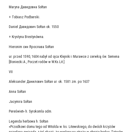
Maryna Дави­дов­на Sołtan
+ Tobiasz Podberski.
Daniel Дави­до­вич Sołtan ok. 1550
+ Krystyna Brestynówna.
Hieronim син Яро­сла­ва Sołtan
ur. przed 1590, 1604 nabył od ojca Klejniki i Murawce z cerwkią św. Semena
[Boniecki.A., Poczet rodów w W.Ks.Lit.].
VII
Aleksander Дани­ло­вич Sołtan ur. ok. 1581 zm. po 1637
Anna Sołtan
Jacymira Sołtan
Pereświet» h. Syrokomla odm.
Legenda herbowa h. Sołtan
«Przodkowi domu tego od Witolda w. ks. Litewskiego, do dwóch krzyżów
przydana gwiazda, z tej́ okazji: że wysłany na strażą w obozie będąc, Tatarów