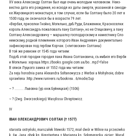
XV века Алек­сандр Сол­тан был еще очень моло­дым чело­ве­ком. Неиз­
вест­на дата его рож­де­ния, но исхо­дя из даты смер­ти, ука­зан­ной в сино­ди­
ке Жиро­виц­ко­го мона­сты­ря, в том слу­чае, если бы Сол­та­ну было 20 лет в
1500 году, он скон­чал­ся бы в воз­расте 79 лет.
«Вер­бая, при­сел­ки Гной­но, Могиль­но, двѣ Руди, Бла­же­ни­ки, Крас­но­сел­ки:
король Алек­сан­дръ пожа­ло­валъ пану Сол­та­ну», но не Стец­ко­ви­чу, а пану
Сол­та­ну Алек­сан­дро­ви­чу — мар­шал­ку гос­по­дар­ско­му и намест­ни­ку Сло­
ним­ско­му, род­ной пле­мян­ник кото­ро­го Иван Андре­евич доку­мен­таль­но
зафик­си­ро­ван под гер­бом Кор­чак. («литов­ские» Солтаны)
В той же реви­зии от 1545 года читаем:
Под­лѣ этой город­ни город­ня пана Ива­на Сол­та­но­ви­ча, съ имѣнія его Вер­би
и Могиль­на: хороша.https://books.google.com.ua/bo...mp;f=false
В опи­си Луц­ко­го зам­ка от 1552 года мы читаем:
Za neju horodnia pana Alexandra Soltanowycza z Werboi a Mohylnoie, dobre
sprawlena .http://​www​.runivers​.ru/​b​o​o​k​r​e​a​.​.​.​6​/​m​o​d​e​/​2up
~ ? .......... Львов­на (ур.кнж.Буйницкая) (1506)
~ ? (2wg. Dworzeckiego) Wasylissa Chreptowicz.
IV
ІВАН ОЛЕК­САН­ДРО­ВИЧ СОЛ­ТАН († 1577)
starosta ostryński, marszałek litewski 1572, miał dwór w Wilnie na przeciwko
k. św. Jana, obok kn. Konstantyna + Marianna ks. Sołomerecka, ojciec: Wasyl,