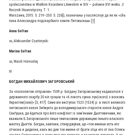
spoleczenstwa w Wielkim Кsiastwie Litewskim w XIV — polowie XVI wieku. //
Rocznik lituanistyczny. Т. 1.
Warszawa, 2015. S. 219–250. S. 226]), nазна­ча­ны у nас­ляс­ло­уi да яе як «cн҄ъ
пана Алєк­сандра под­скар­бь­є­го зєм­ли Литовь­скыѧ».
[1]
Anna Sołtan
∞, Aleksander Czartoryski
Marina Sołtan
∞, Wasili Hornostaj
ІІІ
БОГ­ДАН МИХАЙ­ЛО­ВИЧ ЗАГОРОВСЬКИЙ
За «поспо­ли­тою отпра­вою» 1509 р. Бог­да­ну Заго­ровсь­ко­му нада­ва­ло­ся з
дер­жав­но­го скар­бу 20 кіп гро­шів та «6 локотъ сук­на лун(ского) з вос­ковъ
берестеи(ских)» [3, 417]. Саме він висту­пає 1523 (1524) р. в листі вели­ко­го
литовсь­ко­го кня­зя Зиґ­мун­та до воло­ди­мирсь­ко­го ста­ро­сти кня­зя Андрія
Санґуш­ка, де йдеть­ся про його кон­флікт із зем’янами Дьог­те­ви­ча­ми, які
вва­жа­ли Б.Загоровського лише тимча­со­вим дер­жав­цею їхньо­го влас­но­го
маєт­ку Дьог­тів. Бог­дан, нав­па­ки, ствер­джу­вав, що «тое име­нье есть его
отчиз­на и дедиз­на, какъ жо деи тое имене от бра­ти отца его от пна Олекъ­