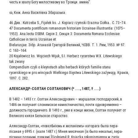
честь и хва­лу Богу мило­сти­во­му во Тро­и­ци. аминь”.
∞, Кнж. Анна Васи­лів­на Збаразька.
46 Див.: Kutrzeba S., Fijałek ks. J. Kopiarz rzymski Erazma Ciołka… С. 73–74.
47 Documenta pontificum romanorum historiam Ucrainae illustrantia: (1075–
1953). Ana.lecta OSBM. Серія 2. Сек­ція 3: Documenta Romana Ecclesiae
Catholicae in terris Ucrainae et
Bielarusjae. Зібр. Ата­на­зій Гри­горій Вели­кий, ЧСВВ. Т. 1. Рим, 1953. № 97.
С. 163–164.
20 Kojałowicz ks. Wojciech Wijuk, S.І. Herbarz rycerstwa W.X. Litewskiego
tak zwany
Compendium czyli o kleynotach albo herbach których familie stanu
rycerskiego w pro.wincyach Wielkiego Xięstwa Litewskiego zaźywają. Кра­ків,
1897. С. 282.
АЛЕК­САНДР-СОЛ­ТАН СОЛ­ТА­НО­ВИЧ (* ...., 1487, † ....)
В 1482 – 1493 г.г. Сол­тан Алек­сан­дро­вич – мар­ша­лок гос­по­дар­ский, в
1486 он полу­ча­ет сло­ним­ское намест­ни­че­ство, почти одно­вре­мен­но –
долж­ность город­ни­че­го. В 1493 г., уже в кон­це жиз­ни, Сол­тан полу­ча­ет от
Вели­ко­го кня­зя Бель­ское староство.
Аляк­сандр-Сол­тан, «повєлѣнiємь и жєланiємъ» като­ра­га была nepa­
пicaнaя у 6995 г. (каля 1487 r.) Мiнея месяч­ная (ix было некаль­кi, nepa­
пica­ныx роз­ны­мi дзя­ка­мi [Сiсéniеné R. Ksiązka rekopismienna w zyciu