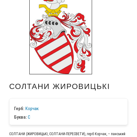
СОЛТАНИ ЖИРОВИЦЬКІ
Герб:
Кор­чак
Бук­ва:
С
СОЛ­ТА­НИ (ЖИРО­ВИ­ЦЬ­КІ, СОЛ­ТА­НИ-ПЕРЕ­СВЕ­ТИ), герб Кор­чак, – пансь­кий