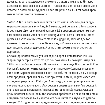
дро­ви­ча, про­сто нахо­ди­лось в опе­ке в его род­ствен­ни­ка пана Литав­ра
Хреб­то­ви­ча, пока сын пана Сол­та­на — Алек­сандр Сол­та­но­вич был в мало­
лет­стве, а потом он же судил­ся за все эти речи с пани Литав­ро­вой Хреб­
то­ви­ча после смер­ти сво­е­го отца.
1523 (1524) р. в листі вели­ко­го литовсь­ко­го кня­зя Зиґ­мун­та до воло­ди­
мирсь­ко­го ста­ро­сти кня­зя Андрія Санґуш­ка, де йдеть­ся про його кон­флікт
із зем’янами Дьог­те­ви­ча­ми, які вва­жа­ли Б.Загоровського лише тимча­со­
вим дер­жав­цею їхньо­го влас­но­го маєт­ку Дьог­тів. Бог­дан, нав­па­ки, ствер­
джу­вав, що «тое име­нье есть его отчиз­на и дедиз­на, какъ жо деи тое
имене от бра­ти отца его от пна Олекъ­санд­ра Сол­та­но­ви­ча в делу отцу его
доста­ло, и во впо­кои дер­жалъ. А он по отцы сво­емъ вышеи соро­ка лет
держалъ».
Алек­сандр Сол­тан упо­мя­нут в сино­ди­ке Жиро­виц­ко­го мона­сты­ря, как
“пер­ши фун­да­тор, за кото­ро­го цуд сей пока­зан в Жыро­ви­цах”. Умер он в
1549 г. как сооб­ща­ет сино­дик. Поль­ский исто­рик кон­ца 18 сто­ле­тия И. Сте­
бель­ский, пер­вым попы­тав­ший­ся уточ­нить исто­рию Сол­та­нов в свя­зи с
явле­ни­ем Жиро­виц­кой ико­ны, пишет, что собы­тия, опи­сан­ные в мона­стыр­
ском пре­да­нии, про­изо­шли имен­но при этом Сол­тане, но ука­зы­ва­ет, что
послед­ний умер око­ло 1554 года. Алек­сандр, при кото­ром про­изо­шло
явле­ние ико­ны, после построй­ки церк­ви пожерт­во­вал кни­гу “на цер­ковь”.
Учи­ты­вая сохра­нив­шу­ю­ся в Литов­ской мет­ри­ке тяж­бу меж­ду Алек­сан­
дром Сол­та­но­ви­чем и “пани Литаво­ро­вой Хреб­то­ви­ча о скар­бы отца его с
кото­ры­ми он у опе­це был у небож­чы­ка пана Литаво­ра, мужа её”, дати­ро­
ван­ную 1516 годом , мож­но пред­по­ло­жить, что в послед­нем деся­ти­ле­тии