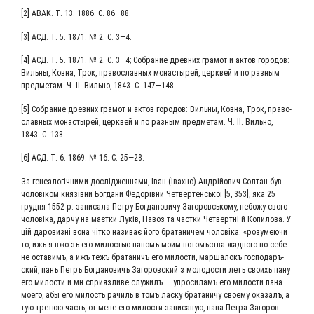
[2] АВАК. Т. 13. 1886. С. 86—88.
[3] АСД. Т. 5. 1871. № 2. С. 3—4.
[4] АСД. Т. 5. 1871. № 2. С. 3—4; Собра­ние древ­них гра­мот и актов горо­дов:
Виль­ны, Ков­на, Трок, пра­во­слав­ных мона­сты­рей, церк­вей и по раз­ным
пред­ме­там. Ч. II. Виль­но, 1843. С. 147—148.
[5] Собра­ние древ­них гра­мот и актов горо­дов: Виль­ны, Ков­на, Трок, пра­во­
слав­ных мона­сты­рей, церк­вей и по раз­ным пред­ме­там. Ч. II. Виль­но,
1843. С. 138.
[6] АСД. Т. 6. 1869. № 16. С. 25—28.
За гене­а­ло­гіч­ни­ми дослід­жен­ня­ми, Іван (Івах­но) Андрій­о­вич Сол­тан був
чоло­віком князів­ни Бог­да­ни Федорів­ни Чет­вер­тенсь­кої [5, 353], яка 25
груд­ня 1552 р. запи­са­ла Пет­ру Бог­да­но­ви­чу Заго­ровсь­ко­му, небо­жу сво­го
чоло­віка, дар­чу на маєт­ки Луків, Навоз та част­ки Чет­верт­ні й Копи­ло­ва. У
цій даро­виз­ні вона чіт­ко нази­ває його бра­та­ни­чем чоло­віка: «розу­ме­ю­чи
то, ижъ я вжо зъ его мило­стью паномъ моим пото­мъ­ства жад­но­го по себе
не оста­вимъ, а ижъ тежъ бра­та­ничъ его мило­сти, мар­ша­локъ гос­по­даръ­
ский, панъ Петръ Бог­да­но­вичъ Заго­ров­ский з моло­до­сти летъ сво­ихъ пану
его мило­сти и мн­ спри­яз­ли­ве слу­жилъ ... упро­си­ламъ его мило­сти пана
мое­го, абы его милость рачиль в томъ лас­ку бра­та­ни­чу сво­е­му ока­залъ, а
тую тре­тюю часть, от мене его мило­сти запи­са­ную, пана Пет­ра Заго­ров­