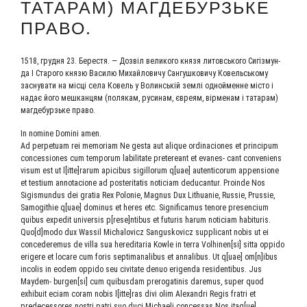
ТАТАРАМ) МАГДЕБУРЗЬКЕ
ПРАВО.
1518, груд­ня 23. Бере­стя. — Дозвіл вели­ко­го кня­зя литовсь­ко­го Сигіз­мун­
да I Ста­ро­го кня­зю Васи­лю Михай­ло­ви­чу Сан­гуш­ко­ви­чу Ковельсь­ко­му
засну­ва­ти на міс­ці села Ковель у Волинсь­кій зем­лі одной­менне місто і
надає його меш­кан­цям (поля­кам, руси­нам, євре­ям, вір­ме­нам і тата­рам)
маг­де­бурзь­ке право.
In nomine Domini amen.
Ad perpetuam rei memoriam Ne gesta aut alique ordinaciones et principum
concessiones cum temporum labilitate pretereant et evanes- cant conveniens
visum est ut l[itte]rarum apicibus sigillorum q[uae] autenticorum appensione
et testium annotacione ad posteritatis noticiam deducantur. Proinde Nos
Sigismundus dei gratia Rex Polonie, Magnus Dux Lithuanie, Russie, Prussie,
Samogithie q[uae] dominus et heres etc. Significamus tenore presencium
quibus expedit universis p[rese]ntibus et futuris harum noticiam habituris.
Quo[d]modo dux Wassil Michalovicz Sanguskovicz supplicant nobis ut ei
concederemus de villa sua hereditaria Kowle in terra Volhinen[si] sitta oppido
erigere et locare cum foris septimanalibus et annalibus. Ut q[uae] om[n]ibus
incolis in eodem oppido seu civitate denuo erigenda residentibus. Jus
Maydem- burgen[si] cum quibusdam prerogatinis daremus, super quod
exhibuit eciam coram nobis l[itte]ras divi olim Alexandri Regis fratri et
predecessores nostri patri suo duci Michaeli concessas Nos itaq[ue]