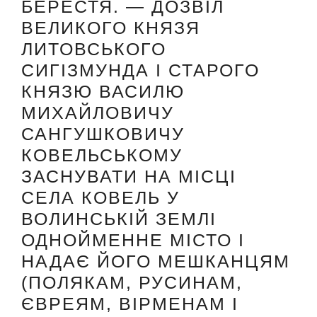
БЕРЕСТЯ. — ДОЗВІЛ
ВЕЛИКОГО КНЯЗЯ
ЛИТОВСЬКОГО
СИГІЗМУНДА I СТАРОГО
КНЯЗЮ ВАСИЛЮ
МИХАЙЛОВИЧУ
САНГУШКОВИЧУ
КОВЕЛЬСЬКОМУ
ЗАСНУВАТИ НА МІСЦІ
СЕЛА КОВЕЛЬ У
ВОЛИНСЬКІЙ ЗЕМЛІ
ОДНОЙМЕННЕ МІСТО І
НАДАЄ ЙОГО МЕШКАНЦЯМ
(ПОЛЯКАМ, РУСИНАМ,
ЄВРЕЯМ, ВІРМЕНАМ І