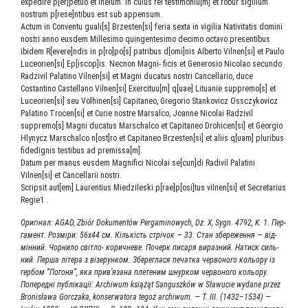
expedire p[er]petuo et ineium. In cuius rei testimoniu[m] et robur sigillum
nostrum p[rese]ntibus est sub appensum.
Actum in Conventu guali[s] Brzesten[si] feria sexta in vigilia Nativitatis domini
nostri anno eusdem Millesimo quingentesimo decimo octavo presentibus
ibidem R[evere]ndis in p[ro]po[s] patribus d[omi]nis Alberto Vilnen[si] et Paulo
Luceorien[si] Ep[iscop]is. Necnon Magni- ficis et Generosio Nicolao secundo
Radzivil Palatino Vilnen[si] et Magni ducatus nostri Cancellario, duce
Costantino Castellano Vilnen[si] Exercituu[m] q[uae] Lituanie suppremo[s] et
Luceorien[si] seu Volhinen[si] Capitaneo, Gregorio Stankovicz Ossczykovicz
Palatino Trocen[si] et Curie nostre Marsalco, Joanne Nicolai Radzivil
suppremo[s] Magni ducatus Marschalco et Capitaneo Drohicen[si] et Georgio
Hlynycz Marschalco n[ost]ro et Capitaneo Brzesten[si] et aliis q[uam] pluribus
fidedignis testibus ad premissa[m].
Datum per manus eusdem Magnifici Nicolai se[cun]di Radivil Palatini
Vilnen[si] et Cancellarii nostri.
Scripsit aut[em] Laurentius Miedzileski p[rae]p[osi]tus vilnen[si] et Secretarius
Regie1 .
Ори­гі­нал: AGAD, Zbiόr Dokumentόw Pergaminowych, Dz. X, Sygn. 4792, K. 1. Пер­
га­мент. Роз­міри: 56х44 см. Кіль­кість стрі­чок — 33. Стан збе­ре­жен­ня — від­
мін­ний. Чор­ни­ло світ­ло- корич­не­ве. Почерк писа­ря вираз­ний. Натиск силь-
ний. Пер­ша літе­ра з візе­рун­ком. Збе­ре­гла­ся печат­ка чер­во­но­го кольо­ру із
гер­бом “Пого­ня”, яка прив’язана пле­те­ним шнур­ком чер­во­но­го кольору.
Попе­ред­ні пуб­ліка­ції: Archiwum książąt Sanguszków w Sławucie wydane przez
Bronisława Gorczaka, konserwatora tegoż archiwum. — T. III. (1432–1534) —