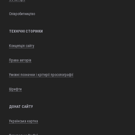
Співробитництво
ТЕХНІЧНІ СТОРІНКИ
Концепція сайту
Права авторів
Умовні позначки і крітерії просопографії
Шрифти
ДОНАТ САЙТУ
Українська картка