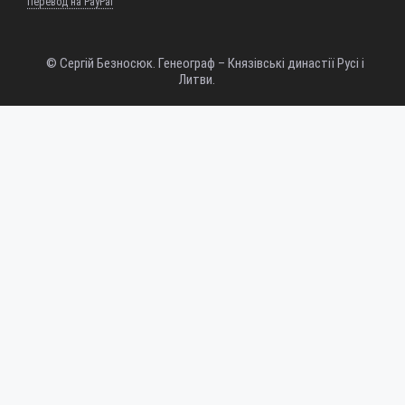
Перевод на PayPal
© Сергій Безносюк. Генеограф – Князівські династії Русі і
Литви.