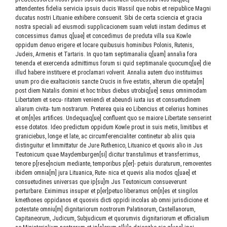
attendentes fidelia servicia ipsuis ducis Wassil que nobis et reipublice Magni
ducatus nostri Lituanie exhibere consuenit. Sibi de certa sciencia et gracia
nostra speciali ad eiusmodi supplicacionem suam veluti instam dedimus et
concessimus damus q[uae] et concedimus de preduta villa sua Kowle
oppidum denuo erigere et locare quibusuis hominibus Polonis, Rutenis,
Judeis, Armenis et Tartaris. In quo tam septimanalia q[uam] annalia fora
tenenda et exercenda admittimus forum si quid septimanale quocumq[ue] die
illud habere instituere et proclamari volverit. Annalia autem duo instituimus
unum pro die exaltacionis sancte Crucis in five estatis, alterum die opeta[m]
post diem Natalis domini et hoc tribus diebus utrobiq[ue] sexus omnimodam
Libertatem et secu- ritatem veniendi et abeundi iuxta ius et consuetudinem
aliarum civita- tum nostrarum. Preterea quia eo Libencius et celerius homines
et om[n]es artifices. Undequaq[ue] confluent quo se maiore Libertate senserint
esse dotatos. Ideo predictum oppidum Kowle prout in suis metis, limitibus et
graniciebus, longe et late, ac circumferencialiter continetur ab aliis quia
distinguitur et limmittatur de Jure Ruthenico, Lituanico et quovis alio in Jus
Teutonicum quae Maydemburgen[si] dicitur transtulimus et transferrimus,
tenore p[rese]ncium mediante, temporibus p[er]- petuis duraturum, removentes
ibidem omnia[m] jura Lituanica, Rute- nica et quevis alia modos q[uae] et
consuetudines universas que ip[su]m Jus Teutonicum consueverunt
perturbare. Eximimus insuper et p[er]petuo liberamus om[n]es et singilos
kmethones oppidanos et quosvis dicti oppidi incolas ab omni jurisdicione et
potestate omniu[m] dignitariorum nostrorum Palatinorum, Castellanorum,
Capitaneorum, Judicum, Subjudicum et quorumvis dignitariorum et officialium