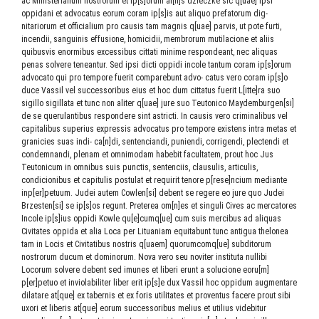
ac Ministerialium nostrorum et ip[s]orum al[ii]s dzieczke sic q[uae] ipsi
oppidani et advocatus eorum coram ip[s]is aut aliquo prefatorum dig-
nitariorum et officialium pro causis tam magnis q[uae] parvis, ut pote furti,
incendii, sanguinis effusione, homicidii, membrorum mutilacione et aliis
quibusvis enormibus excessibus cittati minime respondeant, nec aliquas
penas solvere teneantur. Sed ipsi dicti oppidi incole tantum coram ip[s]orum
advocato qui pro tempore fuerit comparebunt advo- catus vero coram ip[s]o
duce Vassil vel successoribus eius et hoc dum cittatus fuerit L[itte]ra suo
sigillo sigillata et tunc non aliter q[uae] jure suo Teutonico Maydemburgen[si]
de se querulantibus respondere sint astricti. In causis vero criminalibus vel
capitalibus superius expressis advocatus pro tempore existens intra metas et
granicies suas indi- ca[n]di, sentenciandi, puniendi, corrigendi, plectendi et
condemnandi, plenam et omnimodam habebit facultatem, prout hoc Jus
Teutonicum in omnibus suis punctis, sentenciis, clausulis, articulis,
condicionibus et capitulis postulat et requirit tenore p[rese]ncium mediante
inp[er]petuum. Judei autem Cowlen[si] debent se regere eo jure quo Judei
Brzesten[si] se ip[s]os regunt. Preterea om[n]es et singuli Cives ac mercatores
Incole ip[s]ius oppidi Kowle qu[e]cumq[ue] cum suis mercibus ad aliquas
Civitates oppida et alia Loca per Lituaniam equitabunt tunc antigua thelonea
tam in Locis et Civitatibus nostris q[uaem] quorumcomq[ue] subditorum
nostrorum ducum et dominorum. Nova vero seu noviter instituta nullibi
Locorum solvere debent sed imunes et liberi erunt a solucione eoru[m]
p[er]petuo et inviolabiliter liber erit ip[s]e dux Vassil hoc oppidum augmentare
dilatare at[que] ex tabernis et ex foris utilitates et proventus facere prout sibi
uxori et liberis at[que] eorum successoribus melius et utilius videbitur