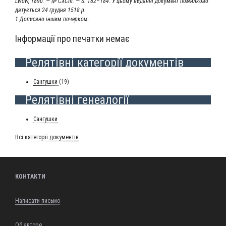
Lwów, 1890. — № CXCIII. — S. 182–184. У цьо­му видан­ні доку­мент помил­ко­во
датуєть­ся 24 груд­ня 1518 р.
1 Допи­са­но іншим почерком.
Інформації про печатки немає
Релятівні категорії документів
Сан­гуш­ки
(19)
Релятівні генеалогії
Сан­гуш­ки
Всі кате­горії документів
КОНТАКТИ
Написати письмо
Об авторе