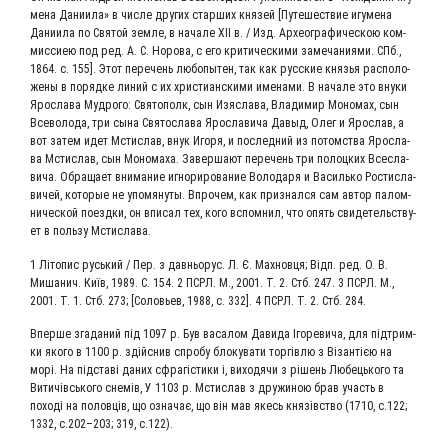
ме­на Дани­и­ла» в чис­ле дру­гих стар­ших кня­зей [Путе­ше­ствие игу­ме­на
Дани­и­ла по Свя­той зем­ле, в нача­ле XII в. / Изд. Архео­гра­фи­че­скою ком­
мис­си­ею под ред. А. С. Норо­ва, с его кри­ти­че­ски­ми заме­ча­ни­я­ми. СПб.,
1864. c. 155]. Этот пере­чень любо­пы­тен, так как рус­ские кня­зья рас­по­ло­
же­ны в поряд­ке линий с их хри­сти­ан­ски­ми име­на­ми. В нача­ле это вну­ки
Яро­сла­ва Муд­ро­го: Свя­то­полк, сын Изя­с­ла­ва, Вла­ди­мир Моно­мах, сын
Все­во­ло­да, три сына Свя­то­сла­ва Яро­сла­ви­ча Давыд, Олег и Яро­слав, а
вот затем идет Мсти­слав, внук Иго­ря, и послед­ний из потом­ства Яро­сла­
ва Мсти­слав, сын Моно­ма­ха. Завер­ша­ют пере­чень три полоц­ких Все­сла­
ви­ча. Обра­ща­ет вни­ма­ние игно­ри­ро­ва­ние Воло­да­ря и Василь­ко Рости­сла­
ви­чей, кото­рые не упо­мя­ну­ты. Впро­чем, как при­знал­ся сам автор палом­
ни­че­ской поезд­ки, он впи­сал тех, кого вспом­нил, что опять сви­де­тель­ству­
ет в поль­зу Мстислава.
1 Літо­пис русь­кий / Пер. з дав­ньо­рус. Л. Є. Мах­нов­ця; Відп. ред. О. В.
Миша­нич. Київ, 1989. С. 154. 2 ПСРЛ. М., 2001. Т. 2. Стб. 247. 3 ПСРЛ. М.,
2001. Т. 1. Стб. 273; [Соло­вьев, 1988, с. 332]. 4 ПСРЛ. Т. 2. Стб. 284.
Впер­ше зга­да­ний під 1097 р. Був васа­лом Дави­да Іго­ре­ви­ча, для під­т­рим­
ки яко­го в 1100 р. здійс­нив спро­бу бло­ку­ва­ти тор­гів­лю з Візан­тією на
морі. На під­ставі даних сфра­гі­сти­ки і, вихо­дя­чи з рішень Любе­ць­ко­го та
Вити­чівсь­ко­го сне­мів, У 1103 р. Мсти­слав з дру­жи­ною брав участь в
поході на полов­ців, що озна­чає, що він мав якесь князів­ство (1710, с.122;
1332, с.202–203; 319, с.122).