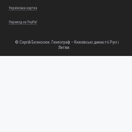
Українська картка
Перевод на PayPal
© Сергій Безносюк. Генеограф – Князівські династії Русі і
Литви.