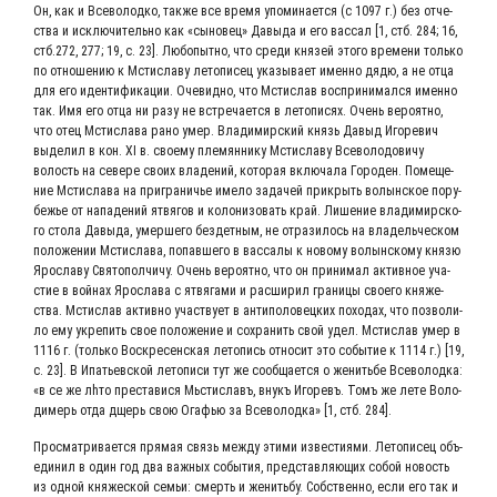
Он, как и Все­во­лод­ко, так­же все вре­мя упо­ми­на­ет­ся (с 1097 г.) без отче­
ства и исклю­чи­тель­но как «сыно­вец» Давы­да и его вас­сал [1, стб. 284; 16,
стб.272, 277; 19, с. 23]. Любо­пыт­но, что сре­ди кня­зей это­го вре­ме­ни толь­ко
по отно­ше­нию к Мсти­сла­ву лето­пи­сец ука­зы­ва­ет имен­но дядю, а не отца
для его иден­ти­фи­ка­ции. Оче­вид­но, что Мсти­слав вос­при­ни­мал­ся имен­но
так. Имя его отца ни разу не встре­ча­ет­ся в лето­пи­сях. Очень веро­ят­но,
что отец Мсти­сла­ва рано умер. Вла­ди­мир­ский князь Давыд Иго­ре­вич
выде­лил в кон. XI в. сво­е­му пле­мян­ни­ку Мсти­сла­ву Все­во­ло­до­ви­чу
волость на севе­ре сво­их вла­де­ний, кото­рая вклю­ча­ла Горо­ден. Поме­ще­
ние Мсти­сла­ва на при­гра­ни­чье име­ло зада­чей при­крыть волын­ское пору­
бе­жье от напа­де­ний ятвя­гов и коло­ни­зо­вать край. Лише­ние вла­ди­мир­ско­
го сто­ла Давы­да, умер­ше­го без­дет­ным, не отра­зи­лось на вла­дель­че­ском
поло­же­нии Мсти­сла­ва, попав­ше­го в вас­са­лы к ново­му волын­ско­му кня­зю
Яро­сла­ву Свя­то­пол­чи­чу. Очень веро­ят­но, что он при­ни­мал актив­ное уча­
стие в вой­нах Яро­сла­ва с ятвя­га­ми и рас­ши­рил гра­ни­цы сво­е­го кня­же­
ства. Мсти­слав актив­но участ­ву­ет в анти­по­ло­вец­ких похо­дах, что поз­во­ли­
ло ему укре­пить свое поло­же­ние и сохра­нить свой удел. Мсти­слав умер в
1116 г. (толь­ко Вос­кре­сен­ская лето­пись отно­сит это собы­тие к 1114 г.) [19,
с. 23]. В Ипа­тьев­ской лето­пи­си тут же сооб­ща­ет­ся о женить­бе Все­во­лод­ка:
«в се же лhто пре­ста­ви­ся Мьсти­славъ, внукъ Иго­ревъ. Томъ же лете Воло­
ди­мерь отда дщерь свою Ога­фью за Все­во­лод­ка» [1, стб. 284].
Про­смат­ри­ва­ет­ся пря­мая связь меж­ду эти­ми изве­сти­я­ми. Лето­пи­сец объ­
еди­нил в один год два важ­ных собы­тия, пред­став­ля­ю­щих собой новость
из одной кня­же­ской семьи: смерть и женить­бу. Соб­ствен­но, если его так и