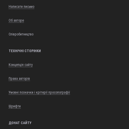
Написати письмо
Об авторе
Співробитництво
ТЕХНІЧНІ СТОРІНКИ
Концепція сайту
Права авторів
Умовні позначки і крітерії просопографії
Шрифти
ДОНАТ САЙТУ