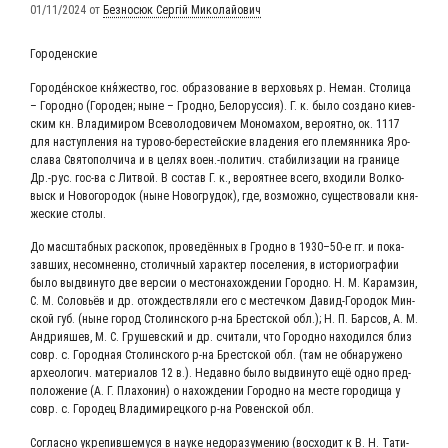
01/11/2024
от
Безносюк Сергій Миколайович
Горо­ден­ские
Городе́нское кня́жество, гос. об­ра­зо­ва­ние в вер­ховь­ях р. Не­ман. Сто­ли­ца
– Го­род­но (Го­ро­ден; ны­не – Грод­но, Бе­ло­рус­сия). Г. к. бы­ло соз­да­но ки­ев­
ским кн. Вла­ди­ми­ром Все­во­ло­до­ви­чем Мо­но­ма­хом, ве­ро­ят­но, ок. 1117
для на­сту­п­ле­ния на ту­ро­во-бе­ре­­стей­­ские вла­де­ния его пле­мян­ни­ка Яро­
сла­ва Свя­то­пол­чи­ча и в це­лях во­ен.-по­ли­тич. ста­би­ли­за­ции на гра­ни­це
Др.-рус. гос-ва с Лит­вой. В со­став Г. к., ве­ро­ят­нее все­го, вхо­ди­ли Вол­ко­
выск и Но­во­го­ро­док (ны­не Но­во­гру­док), где, воз­мож­но, су­ще­ст­во­ва­ли кня­
же­ские столы.
До мас­штаб­ных рас­ко­пок, про­ве­дён­ных в Грод­но в 1930–50‑е гг. и по­ка­
завших, не­со­мнен­но, сто­лич­ный ха­рак­тер по­се­ле­ния, в ис­то­рио­гра­фии
бы­ло вы­дви­ну­то две вер­сии о ме­сто­на­хо­ж­де­нии Го­род­но. Н. М. Ка­рам­зин,
С. М. Со­ловь­ёв и др. ото­жде­ст­в­ля­ли его с мес­теч­ком Да­вид-Го­ро­­док Мин­
ской губ. (ны­не го­род Сто­лин­ско­го р‑на Бре­ст­ской обл.); Н. П. Бар­сов, А. М.
Ан­д­рия­шев, М. С. Гру­шев­ский и др. счи­та­ли, что Го­род­но на­хо­дил­ся близ
совр. с. Го­род­ная Сто­лин­ско­го р‑на Бре­ст­ской обл. (там не об­на­ру­же­но
ар­хео­ло­гич. ма­те­риа­лов 12 в.). Не­дав­но бы­ло вы­дви­ну­то ещё од­но пред­
по­ло­же­ние (А. Г. Пла­хо­нин) о на­хо­ж­де­нии Го­род­но на мес­те го­ро­ди­ща у
совр. с. Го­ро­дец Вла­ди­ми­рец­ко­го р‑на Ро­вен­ской обл.
Со­глас­но ук­ре­пив­ше­му­ся в нау­ке не­до­ра­зу­ме­нию (вос­хо­дит к В. Н. Та­ти­