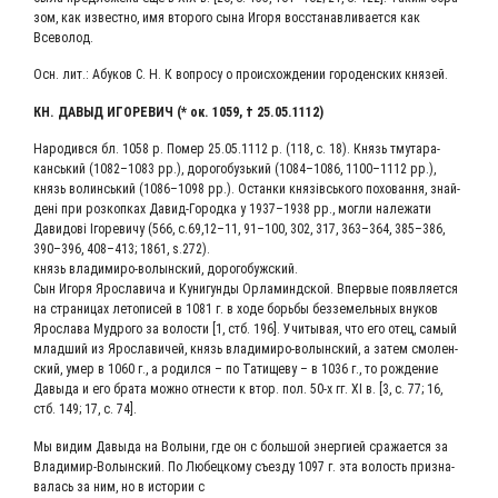
зом, как извест­но, имя вто­ро­го сына Иго­ря вос­ста­нав­ли­ва­ет­ся как
Всеволод.
Осн. лит.: Абу­ков С. Н. К вопро­су о про­ис­хож­де­нии горо­ден­ских князей.
КН. ДАВЫД ИГО­РЕ­ВИЧ (* ок. 1059, † 25.05.1112)
Наро­ди­вся бл. 1058 р. Помер 25.05.1112 р. (118, c. 18). Князь тму­та­ра­
кансь­кий (1082–1083 рр.), доро­го­бузь­кий (1084–1086, 1100–1112 рр.),
князь волинсь­кий (1086–1098 рр.). Остан­ки князівсь­ко­го похо­ван­ня, знай­
дені при роз­коп­ках Давид-Город­ка у 1937–1938 рр., мог­ли нале­жа­ти
Дави­до­ві Іго­ре­ви­чу (566, с.69,12–11, 91–100, 302, 317, 363–364, 385–386,
390–396, 408–413; 1861, s.272).
князь вла­ди­ми­ро-волын­ский, дорогобужский.
Сын Иго­ря Яро­сла­ви­ча и Куни­гун­ды Орла­миндской. Впер­вые появ­ля­ет­ся
на стра­ни­цах лето­пи­сей в 1081 г. в ходе борь­бы без­зе­мель­ных вну­ков
Яро­сла­ва Муд­ро­го за воло­сти [1, стб. 196]. Учи­ты­вая, что его отец, самый
млад­ший из Яро­сла­ви­чей, князь вла­ди­ми­ро-волын­ский, а затем смо­лен­
ский, умер в 1060 г., а родил­ся – по Тати­ще­ву – в 1036 г., то рож­де­ние
Давы­да и его бра­та мож­но отне­сти к втор. пол. 50‑х гг. XI в. [3, с. 77; 16,
стб. 149; 17, с. 74].
Мы видим Давы­да на Волы­ни, где он с боль­шой энер­ги­ей сра­жа­ет­ся за
Вла­ди­мир-Волын­ский. По Любец­ко­му съез­ду 1097 г. эта волость при­зна­
ва­лась за ним, но в исто­рии с