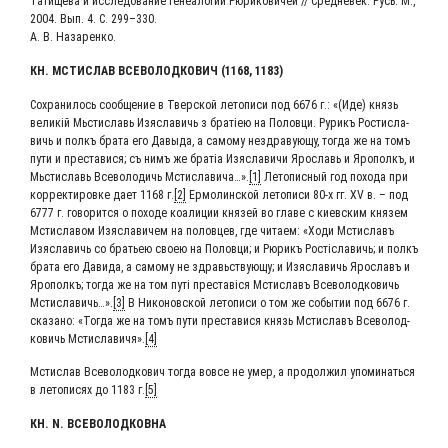
Тати­ще­ва и иссле­до­ва­ние гене­а­ло­гии Рюри­ко­ви­чей // Сред­не­век. Русь. М.,
2004. Вып. 4. С. 299–330.
А. В. Назаренко.
КН. МСТИ­СЛАВ ВСЕ­ВО­ЛОД­КО­ВИЧ (1168, 1183)
Сохра­ни­лось сооб­ще­ние в Твер­ской лето­пи­си под 6676 г.: «(Иде) князь
вели­кій Мьсти­славь Изя­с­ла­вичь з братіею на Полов­ци. Рурикъ Рости­сла­
вичь и полкъ бра­та его Давы­да, а само­му незд­ра­ву­ю­щу, тогда же на томъ
пути и пре­ста­ви­ся; съ нимъ же братіа Изя­с­ла­ви­чи Яро­славь и Яро­полкъ, и
Мьсти­славь Все­во­ло­дичь Мсти­сла­ви­ча…».
[1]
Лето­пис­ный год похо­да при
кор­рек­ти­ров­ке дает 1168 г.
[2]
Ермо­лин­ской лето­пи­си 80‑х гг. XV в. – под
6777 г. гово­рит­ся о похо­де коа­ли­ции кня­зей во гла­ве с киев­ским кня­зем
Мсти­сла­вом Изя­с­ла­ви­чем на полов­цев, где чита­ем: «Ходи Мсти­славъ
Изя­с­ла­вичь со бра­тьею сво­ею на Полов­ци; и Рюрикъ Ростi­сла­вичь; и полкъ
бра­та его Дави­да, а само­му не здравь­ству­ю­щу; и Изя­с­ла­вичь Яро­славъ и
Яро­полкъ; тогда же на том путі пре­ставі­ся Мсти­славъ Все­во­лод­ко­вичь
Мсти­сла­вичь…».
[3]
В Нико­нов­ской лето­пи­си о том же собы­тии под 6676 г.
ска­за­но: «Тогда же на томъ пути пре­ста­ви­ся князь Мсти­славъ Все­во­лод­
ко­вичь Мсти­сла­ви­чя».
[4]
Мсти­слав Все­во­лод­ко­вич тогда вовсе не умер, а про­дол­жил упо­ми­нать­ся
в лето­пи­сях до 1183 г.
[5]
КН. N. ВСЕВОЛОДКОВНА