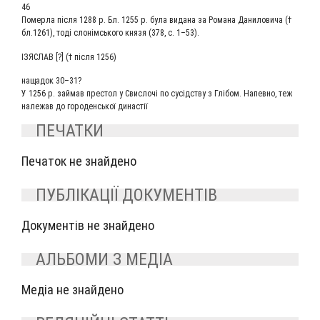
46
Помер­ла піс­ля 1288 р. Бл. 1255 р. була вида­на за Рома­на Дани­ло­ви­ча (†
бл.1261), тоді слонімсь­ко­го кня­зя (378, с. 1–53).
ІЗЯ­С­ЛАВ [?] († піс­ля 1256)
наща­док 30–31?
У 1256 р. зай­мав пре­стол у Свис­лочі по сусід­ству з Глі­бом. Напев­но, теж
нале­жав до горо­денсь­кої династії
ПЕЧАТКИ
Печаток не знайдено
ПУБЛІКАЦІЇ ДОКУМЕНТІВ
Документів не знайдено
АЛЬБОМИ З МЕДІА
Медіа не знайдено