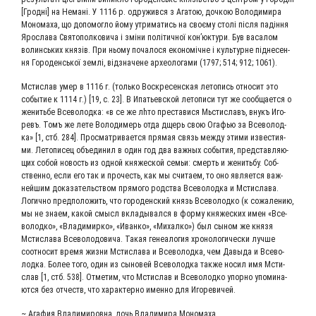
[Грод­ні] на Немані. У 1116 р. одру­жи­вся з Ага­тою, доч­кою Воло­ди­ми­ра
Моно­ма­ха, що допо­мог­ло йому утри­ма­тись на своє­му столі піс­ля падін­ня
Яро­сла­ва Свя­то­пол­ко­ви­ча і змі­ни політич­ної кон’­юк­ту­ри. Був васа­лом
волинсь­ких князів. При ньо­му поча­ло­ся еко­но­мічне і куль­турне під­не­сен­
ня Горо­денсь­кої зем­лі, від­зна­чене архео­ло­га­ми (1797; 514; 912; 1061).
Мсти­слав умер в 1116 г. (толь­ко Вос­кре­сен­ская лето­пись отно­сит это
собы­тие к 1114 г.) [19, с. 23]. В Ипа­тьев­ской лето­пи­си тут же сооб­ща­ет­ся о
женить­бе Все­во­лод­ка: «в се же лhто пре­ста­ви­ся Мьсти­славъ, внукъ Иго­
ревъ. Томъ же лете Воло­ди­мерь отда дщерь свою Ога­фью за Все­во­лод­
ка» [1, стб. 284]. Про­смат­ри­ва­ет­ся пря­мая связь меж­ду эти­ми изве­сти­я­
ми. Лето­пи­сец объ­еди­нил в один год два важ­ных собы­тия, пред­став­ля­ю­
щих собой новость из одной кня­же­ской семьи: смерть и женить­бу. Соб­
ствен­но, если его так и про­честь, как мы счи­та­ем, то оно явля­ет­ся важ­
ней­шим дока­за­тель­ством пря­мо­го род­ства Все­во­лод­ка и Мсти­сла­ва.
Логич­но пред­по­ло­жить, что горо­ден­ский князь Все­во­лод­ко (к сожа­ле­нию,
мы не зна­ем, какой смысл вкла­ды­вал­ся в фор­му кня­же­ских имен «Все­
во­лод­ко», «Вла­ди­мир­ко», «Иван­ко», «Михал­ко») был сыном же кня­зя
Мсти­сла­ва Все­во­ло­до­ви­ча. Такая гене­а­ло­гия хро­но­ло­ги­че­ски луч­ше
соот­но­сит вре­мя жиз­ни Мсти­сла­ва и Все­во­лод­ка, чем Давы­да и Все­во­
лод­ка. Более того, один из сыно­вей Все­во­лод­ка так­же носил имя Мсти­
слав [1, стб. 538]. Отме­тим, что Мсти­слав и Все­во­лод­ко упор­но упо­ми­на­
ют­ся без отчеств, что харак­тер­но имен­но для Игоревичей.
~ Ага­фия Вла­ди­ми­ров­на, дочь Вла­ди­ми­ра Мономаха.