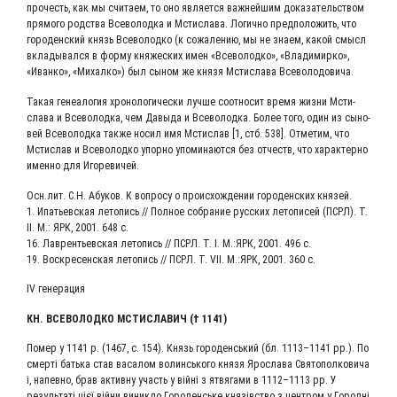
про­честь, как мы счи­та­ем, то оно явля­ет­ся важ­ней­шим дока­за­тель­ством
пря­мо­го род­ства Все­во­лод­ка и Мсти­сла­ва. Логич­но пред­по­ло­жить, что
горо­ден­ский князь Все­во­лод­ко (к сожа­ле­нию, мы не зна­ем, какой смысл
вкла­ды­вал­ся в фор­му кня­же­ских имен «Все­во­лод­ко», «Вла­ди­мир­ко»,
«Иван­ко», «Михал­ко») был сыном же кня­зя Мсти­сла­ва Всеволодовича.
Такая гене­а­ло­гия хро­но­ло­ги­че­ски луч­ше соот­но­сит вре­мя жиз­ни Мсти­
сла­ва и Все­во­лод­ка, чем Давы­да и Все­во­лод­ка. Более того, один из сыно­
вей Все­во­лод­ка так­же носил имя Мсти­слав [1, стб. 538]. Отме­тим, что
Мсти­слав и Все­во­лод­ко упор­но упо­ми­на­ют­ся без отчеств, что харак­тер­но
имен­но для Игоревичей.
Осн.лит. С.Н. Абу­ков. К вопро­су о про­ис­хож­де­нии горо­ден­ских князей.
1. Ипа­тьев­ская лето­пись // Пол­ное собра­ние рус­ских лето­пи­сей (ПСРЛ). Т.
II. М.: ЯРК, 2001. 648 с.
16. Лав­рен­тьев­ская лето­пись // ПСРЛ. Т. I. М.:ЯРК, 2001. 496 с.
19. Вос­кре­сен­ская лето­пись // ПСРЛ. Т. VII. М.:ЯРК, 2001. 360 с.
IV гене­ра­ция
КН. ВСЕ­ВО­ЛОД­КО МСТИ­СЛА­ВИЧ († 1141)
Помер у 1141 р. (1467, с. 154). Князь горо­денсь­кий (бл. 1113–1141 рр.). По
смер­ті бать­ка став васа­лом волинсь­ко­го кня­зя Яро­сла­ва Свя­то­пол­ко­ви­ча
і, напев­но, брав актив­ну участь у вій­ні з ятвя­га­ми в 1112–1113 рр. У
резуль­таті цієї вій­ни виник­ло Горо­денсь­ке князів­ство з цен­тром у Город­ні