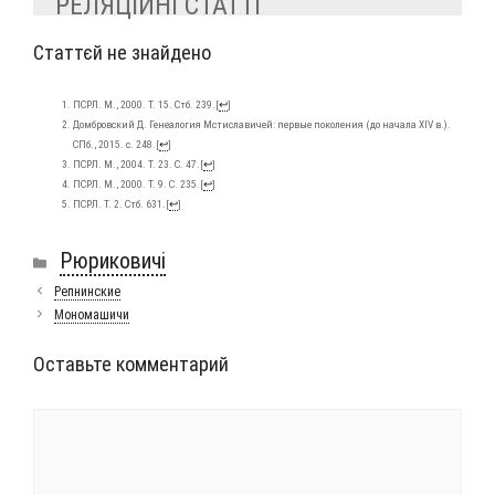
РЕЛЯЦІЙНІ СТАТТІ
Статтєй не знайдено
ПСРЛ. М., 2000. Т. 15. Стб. 239.
[
↩
]
Дом­бров­ский Д. Гене­а­ло­гия Мсти­сла­ви­чей: пер­вые поко­ле­ния (до нача­ла XIV в.).
СПб., 2015. с. 248.
[
↩
]
ПСРЛ. М., 2004. Т. 23. С. 47.
[
↩
]
ПСРЛ. М., 2000. Т. 9. С. 235.
[
↩
]
ПСРЛ. Т. 2. Стб. 631.
[
↩
]
Рубрики
Рюриковичі
Репнинские
Мономашичи
Оставьте комментарий
Комментарий