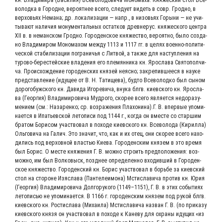
во­лод­ка в Городне, веро­ят­нее все­го, сле­ду­ет видеть в совр. Грод­но, в
вер­хо­вьях Нема­на; др. лока­ли­за­ции — напр., в низо­вьях Горы­ни — не учи­
ты­ва­ют нали­чия мону­мен­таль­ных остат­ков древ­не­рус. кня­же­ско­го цен­тра
XII в. в неман­ском Грод­но. Горо­ден­ское кня­же­ство, веро­ят­но, было созда­
но Вла­ди­ми­ром Моно­ма­хом меж­ду 1113 и 1117 гг. в целях воен­но-поли­ти­
че­ской ста­би­ли­за­ции погра­ни­чья с Лит­вой, а так­же для наступ­ле­ния на
туро­во-бере­стей­ские вла­де­ния его пле­мян­ни­ка кн. Яро­сла­ва Свя­то­пол­чи­
ча. Про­ис­хож­де­ние горо­ден­ских кня­зей неяс­но; закре­пив­ше­е­ся в нау­ке
пред­став­ле­ние (иду­щее от В. Н. Тати­ще­ва), буд­то Все­во­лод­ко был сыном
доро­го­буж­ско­го кн. Дави­да Иго­ре­ви­ча, вну­ка блгв. киев­ско­го кн. Яро­сла­
ва (Геор­гия) Вла­ди­ми­ро­ви­ча Муд­ро­го, ско­рее все­го явля­ет­ся недо­ра­зу­
ме­ни­ем (см.: Наза­рен­ко; ср. воз­ра­же­ния Плахонина).Г. В. впер­вые упо­ми­
на­ет­ся в Ипа­тьев­ской лето­пи­си под 1144 г., когда он вме­сте со стар­шим
бра­том Бори­сом участ­во­вал в похо­де киев­ско­го кн. Все­во­ло­да (Кирил­ла)
Оль­го­ви­ча на Галич. Это зна­чит, что, как и их отец, они ско­рее все­го нахо­
ди­лись под вер­хов­ной вла­стью Кие­ва. Горо­ден­ским кня­зем в это вре­мя
был Борис. О месте кня­же­ния Г. В. мож­но стро­ить пред­по­ло­же­ния: воз­
мож­но, им был Вол­ко­выск, позд­нее опре­де­лен­но вхо­див­ший в Горо­ден­
ское кня­же­ство. Горо­ден­ский кн. Борис участ­во­вал в борь­бе за киев­ский
стол на сто­роне Изя­с­ла­ва (Пан­те­ле­и­мо­на) Мсти­сла­ви­ча про­тив кн. Юрия
(Геор­гия) Вла­ди­ми­ро­ви­ча Дол­го­ру­ко­го (1149–1151), Г. В. в этих собы­ти­ях
лето­пи­сью не упо­ми­на­ет­ся. В 1166 г. горо­ден­ским кня­зем под рукой блгв.
киев­ско­го кн. Рости­сла­ва (Миха­и­ла) Мсти­сла­ви­ча назван Г. В. (по при­ка­зу
киев­ско­го кня­зя он участ­во­вал в похо­де к Кане­ву для охра­ны иду­щих «из