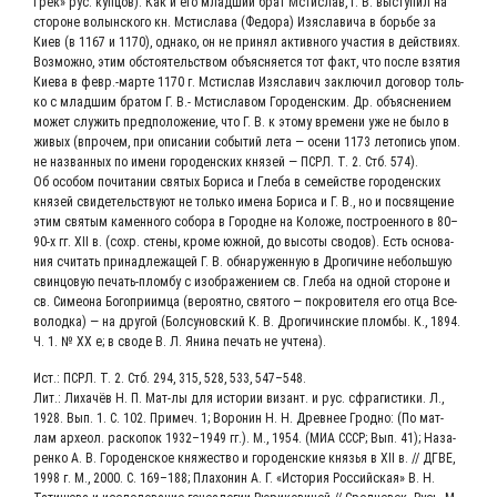
Грек» рус. куп­цов). Как и его млад­ший брат Мсти­слав, Г. В. высту­пил на
сто­роне волын­ско­го кн. Мсти­сла­ва (Федо­ра) Изя­с­ла­ви­ча в борь­бе за
Киев (в 1167 и 1170), одна­ко, он не при­нял актив­но­го уча­стия в дей­стви­ях.
Воз­мож­но, этим обсто­я­тель­ством объ­яс­ня­ет­ся тот факт, что после взя­тия
Кие­ва в февр.-марте 1170 г. Мсти­слав Изя­с­ла­вич заклю­чил дого­вор толь­
ко с млад­шим бра­том Г. В.- Мсти­сла­вом Горо­ден­ским. Др. объ­яс­не­ни­ем
может слу­жить пред­по­ло­же­ние, что Г. В. к это­му вре­ме­ни уже не было в
живых (впро­чем, при опи­са­нии собы­тий лета — осе­ни 1173 лето­пись упом.
не назван­ных по име­ни горо­ден­ских кня­зей — ПСРЛ. Т. 2. Стб. 574).
Об осо­бом почи­та­нии свя­тых Бори­са и Гле­ба в семей­стве горо­ден­ских
кня­зей сви­де­тель­ству­ют не толь­ко име­на Бори­са и Г. В., но и посвя­ще­ние
этим свя­тым камен­но­го собо­ра в Городне на Коло­же, постро­ен­но­го в 80–
90‑х гг. XII в. (сохр. сте­ны, кро­ме южной, до высо­ты сво­дов). Есть осно­ва­
ния счи­тать при­над­ле­жа­щей Г. В. обна­ру­жен­ную в Дро­ги­чине неболь­шую
свин­цо­вую печать-плом­бу с изоб­ра­же­ни­ем св. Гле­ба на одной сто­роне и
св. Симео­на Бого­при­им­ца (веро­ят­но, свя­то­го — покро­ви­те­ля его отца Все­
во­лод­ка) — на дру­гой (Бол­су­нов­ский К. В. Дро­ги­чин­ские плом­бы. К., 1894.
Ч. 1. № ХХ е; в сво­де В. Л. Яни­на печать не учтена).
Ист.: ПСРЛ. Т. 2. Стб. 294, 315, 528, 533, 547–548.
Лит.: Лиха­чёв Н. П. Мат-лы для исто­рии визант. и рус. сфра­ги­сти­ки. Л.,
1928. Вып. 1. С. 102. При­меч. 1; Воро­нин Н. Н. Древ­нее Грод­но: (По мат-
лам архе­ол. рас­ко­пок 1932–1949 гг.). М., 1954. (МИА СССР; Вып. 41); Наза­
рен­ко А. В. Горо­ден­ское кня­же­ство и горо­ден­ские кня­зья в XII в. // ДГВЕ,
1998 г. М., 2000. С. 169–188; Пла­хо­нин А. Г. «Исто­рия Рос­сий­ская» В. Н.