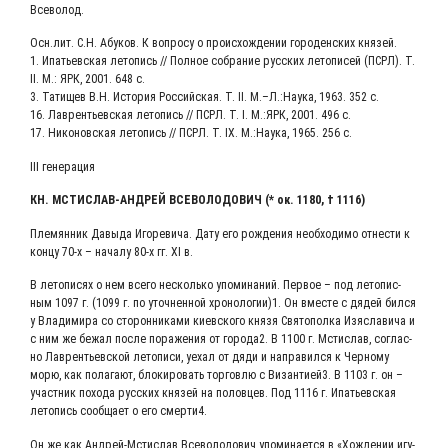
Всеволод.
Осн.лит. С.Н. Абу­ков. К вопро­су о про­ис­хож­де­нии горо­ден­ских князей.
1. Ипа­тьев­ская лето­пись // Пол­ное собра­ние рус­ских лето­пи­сей (ПСРЛ). Т.
II. М.: ЯРК, 2001. 648 с.
3. Тати­щев В.Н. Исто­рия Рос­сий­ская. Т. II. М.–Л.:Наука, 1963. 352 с.
16. Лав­рен­тьев­ская лето­пись // ПСРЛ. Т. I. М.:ЯРК, 2001. 496 с.
17. Нико­нов­ская лето­пись // ПСРЛ. Т. IX. М.:Наука, 1965. 256 с.
III гене­ра­ция
КН. МСТИ­СЛАВ-АНДРЕЙ ВСЕ­ВО­ЛО­ДО­ВИЧ (* ок. 1180, † 1116)
Пле­мян­ник Давы­да Иго­ре­ви­ча. Дату его рож­де­ния необ­хо­ди­мо отне­сти к
кон­цу 70‑х – нача­лу 80‑х гг. XI в.
В лето­пи­сях о нем все­го несколь­ко упо­ми­на­ний. Пер­вое – под лето­пис­
ным 1097 г. (1099 г. по уточ­нен­ной хронологии)1. Он вме­сте с дядей бил­ся
у Вла­ди­ми­ра со сто­рон­ни­ка­ми киев­ско­го кня­зя Свя­то­пол­ка Изя­с­ла­ви­ча и
с ним же бежал после пора­же­ния от города2. В 1100 г. Мсти­слав, соглас­
но Лав­рен­тьев­ской лето­пи­си, уехал от дяди и напра­вил­ся к Чер­но­му
морю, как пола­га­ют, бло­ки­ро­вать тор­гов­лю с Византией3. В 1103 г. он –
участ­ник похо­да рус­ских кня­зей на полов­цев. Под 1116 г. Ипа­тьев­ская
лето­пись сооб­ща­ет о его смерти4.
Он же как Андрей-Мстислав Все­во­ло­до­вич упо­ми­на­ет­ся в «Хож­де­нии игу­