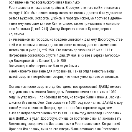
ослеп­ле­ни­ем тере­бо­вль­ско­го кня­зя Василько
Рости­сла­ви­ча он ока­зал­ся край­ним. В резуль­та­те чего по Вити­чев­ско­му
съез­ду 1100 г. был лишен вла­ди­мир­ско­го сто­ла и дол­жен был удо­вле­тво­
рить­ся Буж­ском, Остро­гом, Дуб­ном и Чарто­рый­ском, мило­сти­во выде­лен­
ны­ми ему киев­ским кня­зем Свя­то­пол­ком, так­же при­част­ным к ослеп­ле­
нию Василь­ка [1, стб. 249]. Давыд Иго­ре­вич «сел» в Буж­с­ке, веро­ят­
но, самом
зна­чи­тель­ном из горо­дов, но позд­нее Свя­то­полк дал ему Доро­го­буж, став­
ший его глав­ным сто­лом, где он, по очень важ­но­му для нас заме­ча­нию
лето­пис­ца, и умер [1, стб. 250]. Его смерть про­изо­шла 25 мая 1112 г.
Погре­бе­ние состо­я­лось спу­стя 4 дня, 29 мая, в Кие­ве в церк­ви Бого­ро­ди­
цы Вла­херн­ской на Кло­ве [1, стб. 250].
Воз­мож­но, выбор церк­ви не был слу­чай­ным и
имел какое-то зна­че­ние для Иго­ре­ви­чей. Такая отда­лен­ность меж­ду
датой смер­ти и погре­бе­ния гово­рит, что князь умер дале­ко от столицы.
Остав­шись после смер­ти отца без уде­ла, повзрос­лев­ший ДАВИД вме­сте
с дру­гим кня­зем-изго­ем Воло­да­рем Рости­сла­ви­чем захва­ти­ли в 1080
году Тму­та­ра­кань – при­бе­жи­ще изго­ев, но вско­ре были изгна­ны. Вер­нув­
шись из Визан­тии, Олег Свя­то­сла­вич в 1083 году про­гнал их. ДАВИД с дру­
жи­ной ушел в низо­вья Дне­пра, где стал гра­бить тор­го­вые суда, чем
вызвал недо­воль­ство вели­ко­го кня­зя. В 1084 году Все­во­лод I Яро­сла­вич
дал ДАВИ­ДУ в удел Доро­го­буж, отку­да он посте­пен­но начал захва­ты­вать
Волын­щи­ну, сопер­ни­чая с Изя­с­ла­ви­ча­ми и Рости­сла­ви­ча­ми. Когда погиб
Яро­полк Изя­с­ла­вич, вина за его смерть была воз­ло­же­на на Рости­сла­ви­