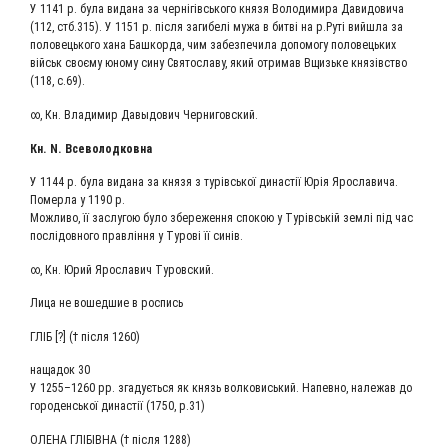
У 1141 р. була вида­на за чер­ні­гівсь­ко­го кня­зя Воло­ди­ми­ра Дави­до­ви­ча
(112, стб.315). У 1151 р. піс­ля заги­белі мужа в битві на р.Руті вий­ш­ла за
поло­ве­ць­ко­го хана Баш­кор­да, чим забез­пе­чи­ла допо­мо­гу поло­ве­ць­ких
військ своє­му юно­му сину Свя­то­сла­ву, який отри­мав Вщизь­ке князів­ство
(118, с.69).
∞, Кн. Вла­ди­мир Давы­до­вич Черниговский.
Кн. N. Всеволодковна
У 1144 р. була вида­на за кня­зя з турівсь­кої дина­стії Юрія Яро­сла­ви­ча.
Помер­ла у 1190 р.
Мож­ли­во, її заслу­гою було збе­ре­жен­ня спо­кою у Турівсь­кій зем­лі під час
послі­дов­но­го прав­лін­ня у Туро­ві її синів.
∞, Кн. Юрий Яро­сла­вич Туровский.
Лица не вошед­шие в роспись
ГЛІБ [?] († піс­ля 1260)
наща­док 30
У 1255–1260 рр. зга­дуєть­ся як князь вол­ко­вись­кий. Напев­но, нале­жав до
горо­денсь­кої дина­стії (1750, р.31)
ОЛЕ­НА ГЛІБІВ­НА († піс­ля 1288)