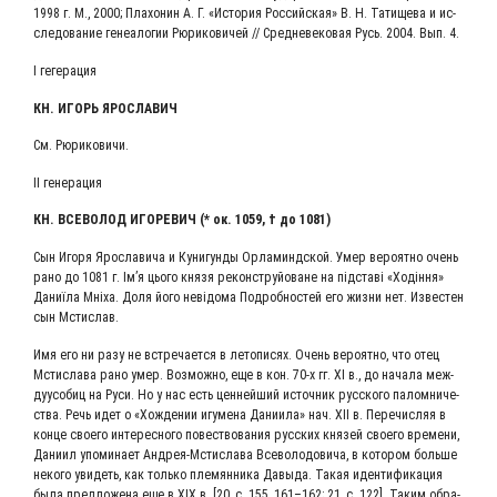
1998 г. М., 2000; Пла­хо­нин А. Г. «Ис­то­рия Рос­сий­ская» В. Н. Та­ти­ще­ва и ис­
сле­до­ва­ние ге­неа­ло­гии Рю­ри­ко­ви­чей // Сред­не­ве­ко­вая Русь. 2004. Вып. 4.
I геге­ра­ция
КН. ИГОРЬ ЯРОСЛАВИЧ
См. Рюри­ко­ви­чи.
II гене­ра­ция
КН. ВСЕ­ВО­ЛОД ИГО­РЕ­ВИЧ (* ок. 1059, † до 1081)
Сын Иго­ря Яро­сла­ви­ча и Куни­гун­ды Орла­миндской. Умер веро­ят­но очень
рано до 1081 г. Ім’я цьо­го кня­зя рекон­струй­о­ване на під­ставі «Ходін­ня»
Даниї­ла Мні­ха. Доля його неві­до­ма Подроб­но­стей его жиз­ни нет. Изве­стен
сын Мстислав.
Имя его ни разу не встре­ча­ет­ся в лето­пи­сях. Очень веро­ят­но, что отец
Мсти­сла­ва рано умер. Воз­мож­но, еще в кон. 70‑х гг. XI в., до нача­ла меж­
ду­усо­биц на Руси. Но у нас есть цен­ней­ший источ­ник рус­ско­го палом­ни­че­
ства. Речь идет о «Хож­де­нии игу­ме­на Дани­и­ла» нач. XII в. Пере­чис­ляя в
кон­це сво­е­го инте­рес­но­го повест­во­ва­ния рус­ских кня­зей сво­е­го вре­ме­ни,
Дани­ил упо­ми­на­ет Андрея-Мсти­сла­ва Все­во­ло­до­ви­ча, в кото­ром боль­ше
неко­го уви­деть, как толь­ко пле­мян­ни­ка Давы­да. Такая иден­ти­фи­ка­ция
была пред­ло­же­на еще в XIX в. [20, с. 155, 161–162; 21, с. 122]. Таким обра­