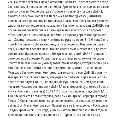
чей. На этом осно­ва­нии Давид ого­во­рил Василь­ка Тере­бо­вль­ско­го перед
Свя­то­пол­ком II Изя­с­ла­ви­чем и в гибе­ли Яро­пол­ка, и в поку­ше­нии на жизнь
вели­ко­го кня­зя. После съез­да в Любе­че в име­нии Свя­то­пол­ка ДАВИД
захва­тил Василь­ка. Пере­ве­зя Василь­ка в Бел­го­род, слу­ги ДАВИ­ДО­ВЫ
осле­пи­ли его и доста­ви­ли во Вла­ди­мир-волын­ский. Пока кня­зья, ужас­нув­
ши­е­ся от тако­го зло­де­я­ния, застав­ля­ли Свя­то­пол­ка нака­зать ДАВИ­ДА, тот
пошел во вла­де­ния Василь­ка с наме­ре­ни­ем захва­тить их, но встре­тил
отпор Воло­да­ря Рости­сла­ви­ча. В обмен на сво­бо­ду бра­та Воло­дарь обе­
щал Дави­ду про­ще­ние и мир, что было на руку им всем. В 1099 году Свя­то­
полк II Изя­с­ла­вич собрал, нако­нец, силы и пошел во Вла­ди­мир-волын­
ский, в кото­ром поса­дил на кня­же­ние сво­е­го сына Мсти­сла­ва, а дру­го­го
сво­е­го сына Яро­сла­ва послал в Вен­грию за под­мо­гой. ДАВИД, оста­вив
свою семью у Воло­да­ря Рости­сла­ви­ча, сам поехал на поис­ки полов­цев.
Повстре­чав хана Боня­ка, ДАВИД повел его на вен­гров, кото­рых Боняк раз­
бил. После это­го ДАВИД оса­дил Вла­ди­мир-волын­ский. В ходе оса­ды
Мсти­слав Свя­то­пол­ко­вич был смер­тель­но ранен, а сам ДАВИД, застиг­ну­
тый врас­плох в сво­ем лаге­ре, вынуж­ден был бежать. Еще несколь­ко раз
после это­го слу­чая ДАВИД при­во­дил на Русь полов­цев, чем доса­ждал
кня­зьям. Нако­нец они вызва­ли ДАВИ­ДА на кня­же­ский суд, кото­рый состо­
ял­ся в Уве­ти­чах (Вити­че­ве) 20.08.1110 года. По реше­нию суда ДАВИ­ДА
лиши­ли всех его преж­них уде­лов, дали ему 400 гри­вен сереб­ра и горо­да
Бужск, Дуб­но и Чарто­рижск. Умер после сов­мест­но­го похо­да рус­ских кня­
зей на Дон. Женат был два­жды. Пер­вый раз на Елене, доче­ри Рости­сла­ва
Вла­ди­ми­ро­ви­ча ок. 1078 года, у них сын Игорь. Вто­рой раз с 1099 года на
доче­ри коро­ля Поль­ши Вла­ди­сла­ва I. От бра­ка с нею изве­стен сын