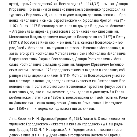
ще­ву), пер­вый го­ро­ден­ский кн. Все­во­лод­ко (? – 1141/42) – сын кн. Да­ви­да
Иго­ре­ви­ча. По вы­дви­ну­той не­дав­но ги­по­те­зе, Все­во­лод­ко про­ис­хо­дил из
ту­ров­ских Рю­ри­ко­ви­чей, яв­лял­ся вну­ком вла­­ди­­ми­­ро-во­лы­н­ско­­го кн. Яро­
пол­ка Изя­сла­ви­ча и сы­ном бе­ре­стей­ско­го кн. Яро­сла­ва Яро­пол­чи­ча (? –
1102). В нач. 1117 Все­во­лод­ко же­нил­ся на до­че­ри Вла­ди­ми­ра Мо­но­ма­ха
– Ага­фье Вла­ди­ми­ров­не, уча­ст­во­вал в ор­га­ни­зо­ван­ных ки­ев­ским кн.
Мсти­сла­вом Вла­ди­ми­ро­ви­чем по­хо­дах на По­лоц­кое кн-во (1127) и Лит­ву
(1131). В борь­бе за Ки­ев сер. – 2‑й пол. 12 в. сы­но­вья Все­во­лод­ко – Бо­
рис, Глеб и Мсти­слав – вы­сту­па­ли на сто­ро­не Изя­сла­ва Мсти­сла­ви­ча, а
за­тем его бра­та Рос­ти­сла­ва Мсти­сла­ви­ча и сы­на Мсти­сла­ва Изя­сла­ви­ча.
В про­ти­во­стоя­нии Рю­ри­ка Рос­ти­сла­ви­ча, Да­ви­да Рос­ти­сла­ви­ча и Мсти­
сла­ва Рос­ти­сла­ви­ча с вла­ди­мир­ским кн. Ан­д­ре­ем Юрь­е­ви­чем Бо­го­люб­
ским ле­том – осе­нью 1173 го­ро­ден­ские кня­зья вхо­ди­ли в коа­ли­цию, со­б­
ран­ную вла­ди­мир­ским кня­зем. В 1184 Мсти­слав Все­во­ло­до­вич уча­ст­во­
вал в по­хо­де на по­лов­цев, пред­при­ня­том ки­ев­ским кн. Свя­то­сла­вом Все­
во­ло­до­ви­чем. По­сле это­го по­том­ки Все­во­лод­ко пе­ре­ста­ют фи­гу­ри­ро­вать
в ле­то­пи­сях, од­на­ко к ним, воз­мож­но, при­над­ле­жал упо­мя­ну­тый в Га­­ли­ц­
ко-Во­лы­н­ской ле­то­пи­си в 1250‑е гг. вол­ко­выс­ский кн. Глеб, тесть кн. Ро­ма­
на Да­ни­ло­ви­ча – сы­на га­лиц­ко­го кн. Да­нии­ла Ро­ма­но­ви­ча. Не позд­нее
нач. 1250‑х гг. Г. к. пе­ре­шло под власть ли­тов. князей.
Лит.: Во­ро­нин Н. Н. Древ­нее Грод­но. М., 1954; Гос­тев А. О воз­ник­но­ве­нии
удель­но­го Го­ро­ден­ско­го кня­же­ст­ва и князь­ях го­ро­ден­ских // Наш ра­да­
вод. Грод­на, 1993. Ч. 1; На­за­рен­ко А. В. Го­ро­ден­ское кня­же­ст­во и го­ро­
ден­ские кня­зья в XII в. // Древ­ней­шие го­су­дар­ст­ва Вос­точ­ной Ев­ро­пы.