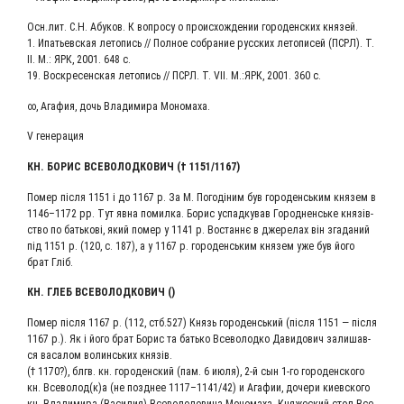
Осн.лит. С.Н. Абу­ков. К вопро­су о про­ис­хож­де­нии горо­ден­ских князей.
1. Ипа­тьев­ская лето­пись // Пол­ное собра­ние рус­ских лето­пи­сей (ПСРЛ). Т.
II. М.: ЯРК, 2001. 648 с.
19. Вос­кре­сен­ская лето­пись // ПСРЛ. Т. VII. М.:ЯРК, 2001. 360 с.
∞, Ага­фия, дочь Вла­ди­ми­ра Мономаха.
V гене­ра­ция
КН. БОРИС ВСЕ­ВО­ЛОД­КО­ВИЧ († 1151/1167)
Помер піс­ля 1151 і до 1167 р. За М. Погоді­ним був горо­денсь­ким кня­зем в
1146–1172 рр. Тут явна помил­ка. Борис успад­ку­вав Город­ненсь­ке князів­
ство по бать­ко­ві, який помер у 1141 р. Востан­нє в дже­ре­лах він зга­да­ний
під 1151 р. (120, с. 187), а у 1167 р. горо­денсь­ким кня­зем уже був його
брат Гліб.
КН. ГЛЕБ ВСЕВОЛОДКОВИЧ ()
Помер піс­ля 1167 р. (112, стб.527) Князь горо­денсь­кий (піс­ля 1151 — піс­ля
1167 р.). Як і його брат Борис та бать­ко Все­во­лод­ко Дави­до­вич зали­шав­
ся васа­лом волинсь­ких князів.
(† 1170?), блгв. кн. горо­ден­ский (пам. 6 июля), 2‑й сын 1‑го горо­ден­ско­го
кн. Всеволод(к)а (не позд­нее 1117–1141/42) и Ага­фии, доче­ри киев­ско­го
кн. Вла­ди­ми­ра (Васи­лия) Все­во­ло­до­ви­ча Моно­ма­ха. Кня­же­ский стол Все­