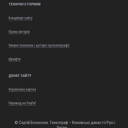
ТЕХНІЧНІ СТОРІНКИ
Концепція сайту
Права авторів
Умовні позначки і крітерії просопографії
Шрифти
ДОНАТ САЙТУ
Українська картка
Перевод на PayPal
© Сергій Безносюк. Генеограф – Князівські династії Русі і
Литви.