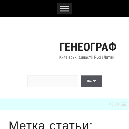
Перейти
к
содержимому
ГЕНЕОГРАФ
Князівські династії Русі і Литви
По
Поиск
МЕНЮ
Метка статьи: