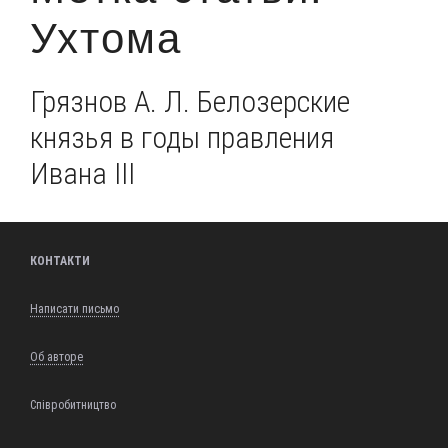
Ухтома
Грязнов А. Л. Белозерские
князья в годы правления
Ивана III
КОНТАКТИ
Написати письмо
Об авторе
Співробитництво