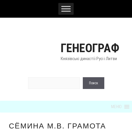
Перейти
к
содержимому
ГЕНЕОГРАФ
Князівські династії Русі і Литви
По
Поиск
МЕНЮ
СЁМИНА М.В. ГРАМОТА