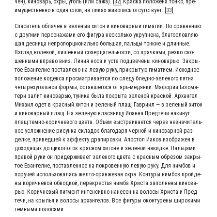
чен), кино­варь, охры, уголь (или сажа).
[32]
Крас­ка поло­же­на тон­ко, пре­
иму­ще­ствен­но в один слой, на ликах живо­пись отсут­ству­ет.
[33]
Спа­си­тель обла­чен в зеле­ный хитон и кино­вар­ный гима­тий. По срав­не­нию
с дру­ги­ми пер­со­на­жа­ми его фигу­ра несколь­ко укруп­не­на, бла­го­слов­ля­ю­
щая дес­ни­ца непро­пор­ци­о­наль­но боль­шая, паль­цы тон­кие и длин­ные.
Взгляд воле­вой, лишен­ный созер­ца­тель­но­сти, со зрач­ка­ми, рез­ко ско­
шен­ны­ми впра­во вниз. Линия носа и уста под­цве­че­ны кино­ва­рью. Закры­
тое Еван­ге­лие постав­ле­но на левую руку, при­кры­тую гима­ти­ем. Исход­ное
поло­же­ние кодек­са про­смат­ри­ва­ет­ся по сле­ду блед­но-зеле­но­го пят­на
четы­рех­уголь­ной фор­мы, остав­ше­го­ся от ярь-медян­ки. Мафо­рий Бого­ма­
те­ри залит кино­ва­рью, туни­ка была покры­та зеле­ной крас­кой. Архан­гел
Миха­ил одет в крас­ный хитон и зеле­ный плащ, Гав­ри­ил ― в зеле­ный хитон
и кино­вар­ный плащ. На зеле­ную вла­ся­ни­цу Иоан­на Пред­те­чи наки­нут
плащ тем­но-корич­не­во­го цве­та. Объ­ем выстра­и­ва­ет­ся через незна­чи­тель­
ное услож­не­ние рисун­ка скла­док бла­го­да­ря чер­ной и кино­вар­ной раз­
дел­ке, при­вед­шей к эффек­ту дра­пи­ров­ки. Апо­стол Иаков изоб­ра­жен в
дохо­дя­щих до щико­ло­ток крас­ном хитоне и зеле­ной накид­ке. Паль­ца­ми
пра­вой руки он при­дер­жи­ва­ет зеле­но­го цве­та с крас­ным обре­зом закры­
тое Еван­ге­лие, постав­лен­ное на покро­вен­ную левую руку. Для ним­бов и
пору­чей исполь­зо­ва­лась жел­то-оран­же­вая охра. Кон­ту­ры ним­бов прой­де­
ны корич­не­вой обвод­кой, пере­кре­стья ним­ба Хри­ста запол­не­ны кино­ва­
рью. Корич­не­вый пиг­мент интен­сив­но нане­сен на воло­сы Хри­ста и Пред­
те­чи, на кры­лья и воло­сы архан­ге­лов. Все фигу­ры окон­ту­ре­ны широ­ки­ми
тем­ны­ми полосами.