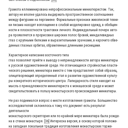
Гра­мо­та иллю­ми­ни­ро­ва­на непро­фес­си­о­наль­ным мини­а­тю­ри­стом. Так,
авто­ру не вполне уда­лось выдер­жать про­стран­ствен­ное соот­но­ше­ние
меж­ду фигу­ра­ми на пер­га­мене. Фор­маль­ные при­зна­ки живо­пис­ной тех­ни­
ки пись­ма нахо­дят вопло­ще­ние в сла­бой моде­ли­ров­ке одежд, в обоб­щен­
но­сти и плос­кост­но­сти трак­тов­ки лич­но­го. Инди­ви­ду­аль­ный почерк авто­
ра про­яв­ля­ет­ся в про­ри­сов­ке широ­ких полос бро­вей, мин­да­ле­вид­ных
глаз с круп­ны­ми бел­ка­ми и выра­зи­тель­ны­ми зрач­ка­ми, в наро­чи­то обве­
ден­ных глаз­ных орби­тах, обрам­лен­ных длин­ны­ми ресницами.
Харак­тер­ное напи­са­ние восточ­но­го типа
глаз поз­во­ля­ет прий­ти к выво­ду о непри­над­леж­но­сти авто­ра мини­а­тю­ры
к рус­ской худо­же­ствен­ной сре­де. Не отли­ча­ю­ща­я­ся строй­но­стью пла­сти­
че­ско­го реше­ния, мини­а­тю­ра вме­сте с тем пред­став­ля­ет собой обра­зец,
оли­це­тво­ря­ю­щий опре­де­лен­ный этап в раз­ви­тии худо­же­ствен­ной куль­ту­
ры кон­крет­но­го исто­ри­че­ско­го цен­тра. Лапи­дар­ность сти­ля наво­дит на
мысль о при­над­леж­но­сти мини­а­тю­ри­ста к мона­ше­ской сре­де и может
сви­де­тель­ство­вать в поль­зу мона­стыр­ско­го про­ис­хож­де­ния миниатюры.
Не раз под­ни­мал­ся вопрос о месте изго­тов­ле­ния гра­мо­ты. Большинство
иссле­до­ва­те­лей скло­ня­лось к тому, что доку­мент есть резуль­тат
деятельности
мона­стыр­ско­го скрип­то­рия или по край­ней мере мини­а­тю­ра была рож­де­
на в сте­нах мона­сты­ря.
[36]
Инте­рес­на вер­сия, в осно­ву кото­рой поло­же­
на запад­ная локаль­ная тра­ди­ция изго­тов­ле­ния мона­стыр­ских тор­же­