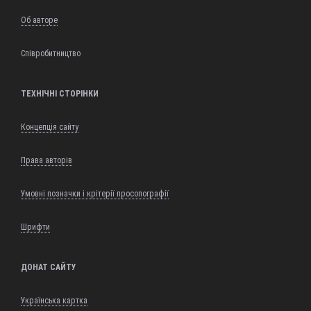
Об авторе
Співробитництво
ТЕХНІЧНІ СТОРІНКИ
Концепція сайту
Права авторів
Умовні позначки і крітерії просопографії
Шрифти
ДОНАТ САЙТУ
Українська картка