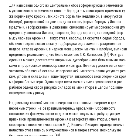
Для напи­са­ния одно­го из цен­траль­ных обра­зо­фор­ми­ру­ю­щих эле­мен­тов
муж­ских ико­но­гра­фи­че­ских типов ― боро­ды ― мини­а­тю­рист при­ме­нил ту
же корич­не­вую крас­ку. Лик Хри­ста обрам­лен недлин­ной, в меру густой
боро­дой, раз­дво­ен­ной на две пря­ди на кон­це; фор­ма боро­ды у Иоан­на
Пред­те­чи, изоб­ра­жен­ной в дви­же­нии, сим­во­ли­зи­ру­ет мис­си­о­нер­ский дух
про­ро­ка; у апо­сто­ла Иако­ва, напро­тив, боро­да стро­гая, киле­вид­ной фор­
мы; у чер­не­ца Арсе­ния ― акку­рат­ная, неболь­шая округ­лая седая боро­да,
обиль­но покры­ва­ю­щая щеки, у под­бо­род­ка едва замет­но раз­де­лен­ная
надвое. Ста­рец Арсе­ний, в чер­ной мона­ше­ской ман­тии и кло­бу­ке, выпи­сан
пре­дель­но реа­ли­стич­но, что было отме­че­но Г. К. Ваг­не­ром.
[34]
Фак­ту­ра
оде­я­ния мона­ха дости­га­ет­ся широ­ки­ми дуго­об­раз­ны­ми белиль­ны­ми маз­
ка­ми и про­ри­сов­кой вол­но­об­раз­но­го кон­ту­ра. По-ино­му дости­га­ет­ся ося­
за­е­мость обла­че­ний осталь­ных пер­со­на­жей: мяг­кость линии усту­па­ет рез­
ким, угло­вым склад­кам и акцен­ти­ру­ет­ся зиг­за­го­об­раз­ной ото­роч­кой края
мафо­рия Бого­ма­те­ри. Одна­ко при всем схе­ма­тиз­ме и услов­но­сти в раз­
ра­бот­ке одежд строй рисун­ка скла­док на мини­а­тю­ре в целом под­чи­нен
опре­де­лен­но­му ритму.
Над­пись над голо­вой мона­ха начер­та­на наклон­ным почер­ком в три
неров­ные стро­ки: «а се грешныи/​чернець Арьсе/​нии». Осо­бен­ность
состав­ле­ния фор­му­ли­ров­ки над­пи­си может слу­жить атри­бу­ти­ру­ю­щим
при­зна­ком при­над­леж­но­сти Арсе­ния к автор­ству мини­а­тю­ры, о чем в
свое вре­мя впер­вые выска­зал­ся Н. Д. Иван­чин-Писа­рев, прав­да, весь­ма
нелест­но ото­звав­шись о худо­же­ствен­ной мане­ре авто­ра, посколь­ку не
был зна­ком с под­лин­ни­ком.
[35]