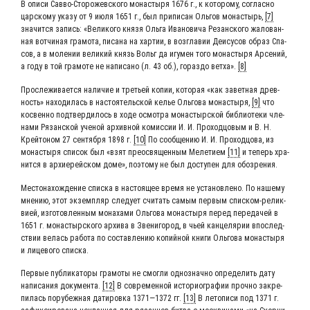
В опи­си Сав­во-Сто­ро­жев­ско­го мона­сты­ря 1676 г., к кото­ро­му, соглас­но
цар­ско­му ука­зу от 9 июля 1651 г., был при­пи­сан Оль­гов мона­стырь,
[7]
зна­чит­ся запись: «Вели­ко­го кня­зя Оль­га Ива­но­ви­ча Резан­ско­го жало­ван­
ная вот­чи­ная гра­мо­та, писа­на на хар­тии, в воз­гла­вии Деи­су­сов образ Спа­
сов, а в моле­нии вели­кий князь Вольг да игу­мен того мона­сты­ря Арсе­ний,
а году в той гра­мо­те не напи­са­но (л. 43 об.), гораз­до вет­ха».
[8]
Про­сле­жи­ва­ет­ся нали­чие и тре­тьей копии, кото­рая «как завет­ная древ­
ность» нахо­ди­лась в насто­я­тель­ской келье Оль­го­ва мона­сты­ря,
[9]
что
кос­вен­но под­твер­ди­лось в ходе осмот­ра мона­стыр­ской биб­лио­те­ки чле­
на­ми Рязан­ской уче­ной архив­ной комис­сии И. И. Про­ход­цо­вым и В. Н.
Крей­то­ном 27 сен­тяб­ря 1898 г.
[10]
По сооб­ще­нию И. И. Про­ход­цо­ва, из
мона­сты­ря спи­сок был «взят прео­свя­щен­ным Меле­ти­ем
[11]
и теперь хра­
нит­ся в архи­ерей­ском доме», поэто­му не был досту­пен для обозрения.
Место­на­хож­де­ние спис­ка в насто­я­щее вре­мя не уста­нов­ле­но. По наше­му
мне­нию, этот экзем­пляр сле­ду­ет счи­тать самым пер­вым спис­ком-релик­
ви­ей, изго­тов­лен­ным мона­ха­ми Оль­го­ва мона­сты­ря перед пере­да­чей в
1651 г. мона­стыр­ско­го архи­ва в Зве­ни­го­род, в чьей кан­це­ля­рии впо­след­
ствии велась рабо­та по состав­ле­нию копий­ной кни­ги Оль­го­ва мона­сты­ря
и лице­во­го списка.
Пер­вые пуб­ли­ка­то­ры гра­мо­ты не смог­ли одно­знач­но опре­де­лить дату
напи­са­ния доку­мен­та.
[12]
В совре­мен­ной исто­рио­гра­фии проч­но закре­
пи­лась пору­беж­ная дати­ров­ка 1371―1372 гг.
[13]
В лето­пи­си под 1371 г.