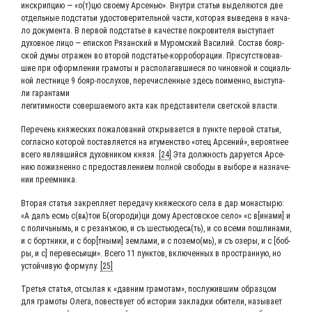
инскрип­цию ― «о(т)цю сво­е­му Арсе­нью». Внут­ри ста­тьи выде­ля­ют­ся две
отдель­ные под­ста­тьи удо­сто­ве­ри­тель­ной части, кото­рая выве­де­на в нача­
ло доку­мен­та. В пер­вой под­ста­тье в каче­стве покро­ви­те­ля высту­па­ет
духов­ное лицо ― епи­скоп Рязан­ский и Муром­ский Васи­лий. Состав бояр­
ской думы отра­жен во вто­рой под­ста­тье-кор­ро­бо­ра­ции. При­сут­ство­вав­
шие при оформ­ле­нии гра­мо­ты и рас­по­ла­гав­ши­е­ся по чинов­ной и соци­аль­
ной лест­ни­це 9 бояр-послу­хов, пере­чис­лен­ные здесь поимен­но, высту­па­
ли гарантами
леги­тим­но­сти совер­ша­е­мо­го акта как пред­ста­ви­те­ли свет­ской власти.
Пере­чень кня­же­ских пожа­ло­ва­ний откры­ва­ет­ся в пунк­те пер­вой ста­тьи,
соглас­но кото­рой постав­ля­ет­ся на игу­мен­ство «отец Арсе­ний», веро­ят­нее
все­го являв­ший­ся духов­ни­ком кня­зя.
[24]
Эта долж­ность дару­ет­ся Арсе­
нию пожиз­нен­но с предо­став­ле­ни­ем пол­ной сво­бо­ды в выбо­ре и назна­че­
нии преемника.
Вто­рая ста­тья закреп­ля­ет пере­да­чу кня­же­ско­го села в дар мона­сты­рю:
«А далъ есмь с(вѧ)тои Б(огороди)ци дому Аре­стов­ское село» «с в[инами] и
с поли­чь­нымь, и с реза­нъ­кою, и съ шестьюдесѧ(ть), и со все­ми пошлинами,
и с борт­ни­ки, и с бор[тными] зем­лѧ­ми, и с поземо(мь), и съ озе­ры, и с [боб­
ры, и с] пере­весьи­щи». Все­го 11 пунк­тов, вклю­чен­ных в про­стран­ную, но
устой­чи­вую фор­му­лу.
[25]
Тре­тья ста­тья, отсы­лая к «дав­ним гра­мо­там», послу­жив­шим образ­цом
для гра­мо­ты Оле­га, повест­ву­ет об исто­рии заклад­ки оби­те­ли, назы­ва­ет