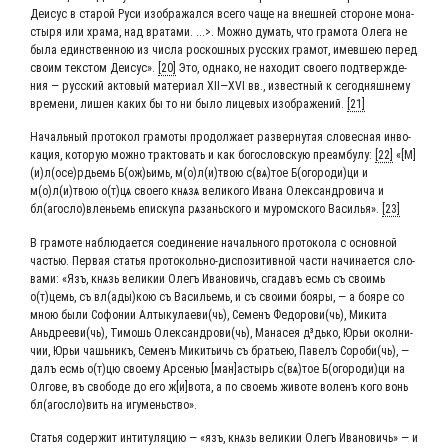
Деи­сус в ста­рой Руси изоб­ра­жал­ся все­го чаще на внеш­ней сто­роне мона­
сты­ря или хра­ма, над вра­та­ми. ...>. Мож­но думать, что гра­мо­та Оле­га не
была един­ствен­ною из чис­ла рос­кош­ных рус­ских гра­мот, имев­шею перед
сво­им тек­стом Деи­сус».
[20]
Это, одна­ко, не нахо­дит сво­е­го под­твер­жде­
ния ― рус­ский акто­вый мате­ри­ал XII―XVI вв., извест­ный к сего­дняш­не­му
вре­ме­ни, лишен каких бы то ни было лице­вых изоб­ра­же­ний.
[21]
Началь­ный про­то­кол гра­мо­ты про­дол­жа­ет раз­вер­ну­тая сло­вес­ная инво­
ка­ция, кото­рую мож­но трак­то­вать и как бого­слов­скую пре­ам­бу­лу:
[22]
«[М]
(и)л(осе)рдьемь Б(ож)ьимь, м(о)л(и)твою с(вѧ)тое Б(огороди)ци и
м(о)л(и)твою о(т)цѧ сво­е­го кнѧзѧ вели­ко­го Ива­на Олек­сан­дро­ви­ча и
бл(агосло)вленьемь епи­ску­па рѧзань­ско­го и муром­ско­го Васи­лья».
[23]
В гра­мо­те наблю­да­ет­ся соеди­не­ние началь­но­го про­то­ко­ла с основ­ной
частью. Пер­вая ста­тья про­то­коль­но-дис­по­зи­тив­ной части начи­на­ет­ся сло­
ва­ми: «Язъ, кнѧзь вели­кии Олегъ Ива­но­вичь, сга­давъ есмь съ сво­имь
о(т)цемь, съ вл(ады)кою съ Васи­льемь, и съ сво­и­ми бояры, ― а бояре со
мною были Софо­нии Алтыкулаеви(чь), Семенъ Федорови(чь), Мики­та
Аньдрееви(чь), Тимошь Олександрови(чь), Мана­сея д³дь­ко, Юрьи окол­ни­
чии, Юрьи чашь­никъ, Семенъ Мики­тьичь съ бра­тьею, Павелъ Сороби(чь), ―
далъ есмь о(т)цю сво­е­му Арсе­нью [ман]астырь с(вѧ)тое Б(огороди)ци на
Олго­ве, въ сво­бо­де до его ж[и]вота, а по сво­емь живо­те воленъ кого вонь
бл(агосло)вить на игуменьство».
Ста­тья содер­жит инти­ту­ля­цию — «язъ, кнѧзь вели­кии Олегъ Ива­но­вичь» — и