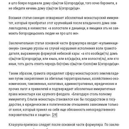
и што бояре пода­ва­ли дому с(вѧ)тои Б(огороди)ци, того хочю боро­ни­ти, а
не оби­де­ти ничимь дому с(вѧ)тои Б(огороди)ци».
Вось­мая ста­тья-санк­ция ого­ва­ри­ва­ет абсо­лют­ный мона­стыр­ский имму­ни­
тет, кото­рый при­об­ре­тал этот круп­ней­ший после вла­дыч­но­го дома зем­
ле­вла­де­лец в кня­же­стве: «а воло­сте­ли и даньин­ци, и ямь­щи­ки ать не заи­
ма­ють бого­ро­ди­ць­скихъ людии ни про што же».
Заклю­чи­тель­ная ста­тья основ­ной части фор­му­ля­ра вво­дит «куль­ми­на­ци­
он­ную» санк­цию угро­зы на слу­чай нару­ше­ния испол­не­ния воли гра­мо­то­
да­те­ля, выра­жен­ную фор­му­лой небес­ной кары: «а кто изобиди(тъ) домъ
с(вѧ)тои Б(огороди)ци, или кнѧзь, или вл(ады)ка, или волосте(ль), или кто
иныи, тотъ дасть ответъ передъ бо(го)мь с(вѧ)тои г(оспо)жи Б(огороди)ци».
Таким обра­зом, гра­мо­та опре­де­ля­ет сфе­ру мона­стыр­ско­го зем­ле­вла­де­
ния путем закреп­ле­ния за оби­те­лью тер­ри­то­ри­аль­ных, хозяй­ствен­но-эко­
но­ми­че­ских, тамо­жен­ных, нало­го­вых, адми­ни­стра­тив­ных, юри­ди­че­ских и
про­чих льгот и при­ви­ле­гий и под­твер­жда­ет абсо­лют­ные имму­ни­тет­ные
пра­ва мона­сты­ря как круп­но­го фео­да­ла. «Бла­го­да­ря столь пол­но­му
имму­ни­те­ту, Оль­гов мона­стырь ста­но­вил­ся как бы госу­дар­ством в госу­
дар­стве, в юри­ди­че­ском и поли­ти­че­ском отно­ше­ни­ях зави­си­мым толь­ко
от кня­зя, кото­рый при­нял на себя еще обя­зан­ность непо­сред­ствен­но­го
покро­ви­тель­ства и защи­ты».
[29]
Кла­у­зу­ла-при­пис­ка сле­ду­ет после основ­ной части фор­му­ля­ра. По заклю­