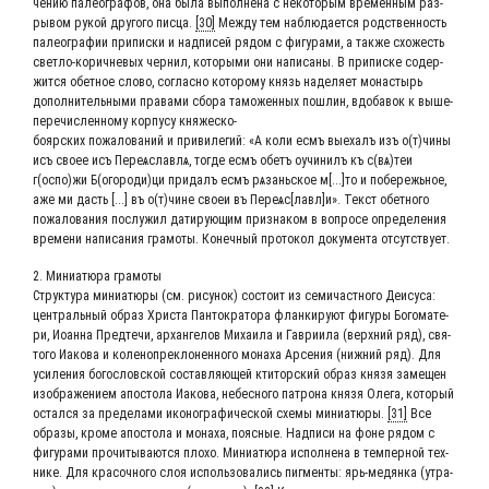
че­нию палео­гра­фов, она была выпол­не­на с неко­то­рым вре­мен­ным раз­
ры­вом рукой дру­го­го пис­ца.
[30]
Меж­ду тем наблю­да­ет­ся род­ствен­ность
палео­гра­фии при­пис­ки и над­пи­сей рядом с фигу­ра­ми, а так­же схо­жесть
свет­ло-корич­не­вых чер­нил, кото­ры­ми они напи­са­ны. В при­пис­ке содер­
жит­ся обет­ное сло­во, соглас­но кото­ро­му князь наде­ля­ет мона­стырь
допол­ни­тель­ны­ми пра­ва­ми сбо­ра тамо­жен­ных пошлин, вдо­ба­вок к выше­
пе­ре­чис­лен­но­му кор­пу­су княжеско-
бояр­ских пожа­ло­ва­ний и при­ви­ле­гий: «А коли есмъ выехалъ изъ о(т)чины
исъ сво­ее исъ Переѧ­слав­лѧ, тогде есмъ обетъ оучи­нилъ къ с(вѧ)теи
г(оспо)жи Б(огороди)ци при­далъ есмъ рѧзань­ское м[...]то и побе­ре­жь­ное,
аже ми дасть [...] въ о(т)чине сво­еи въ Переѧс[лавл]и». Текст обет­но­го
пожа­ло­ва­ния послу­жил дати­ру­ю­щим при­зна­ком в вопро­се опре­де­ле­ния
вре­ме­ни напи­са­ния гра­мо­ты. Конеч­ный про­то­кол доку­мен­та отсутствует.
2. Мини­а­тю­ра грамоты
Струк­ту­ра мини­а­тю­ры (см. рису­нок) состо­ит из семи­част­но­го Деи­су­са:
цен­траль­ный образ Хри­ста Пан­то­кра­то­ра флан­ки­ру­ют фигу­ры Бого­ма­те­
ри, Иоан­на Пред­те­чи, архан­ге­лов Миха­и­ла и Гав­ри­и­ла (верх­ний ряд), свя­
то­го Иако­ва и коле­но­пре­кло­нен­но­го мона­ха Арсе­ния (ниж­ний ряд). Для
уси­ле­ния бого­слов­ской состав­ля­ю­щей кти­тор­ский образ кня­зя заме­щен
изоб­ра­же­ни­ем апо­сто­ла Иако­ва, небес­но­го патро­на кня­зя Оле­га, кото­рый
остал­ся за пре­де­ла­ми ико­но­гра­фи­че­ской схе­мы мини­а­тю­ры.
[31]
Все
обра­зы, кро­ме апо­сто­ла и мона­ха, пояс­ные. Над­пи­си на фоне рядом с
фигу­ра­ми про­чи­ты­ва­ют­ся пло­хо. Мини­а­тю­ра испол­не­на в тем­пер­ной тех­
ни­ке. Для кра­соч­но­го слоя исполь­зо­ва­лись пиг­мен­ты: ярь-медян­ка (утра­