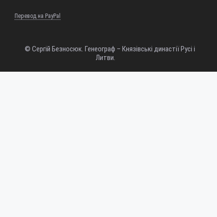
Перевод на PayPal
© Сергій Безносюк. Генеограф – Князівські династії Русі і
Литви.