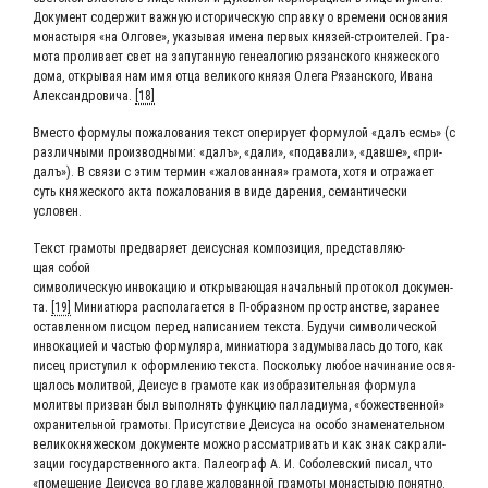
Доку­мент содер­жит важ­ную исто­ри­че­скую справ­ку о вре­ме­ни осно­ва­ния
мона­сты­ря «на Олго­ве», ука­зы­вая име­на пер­вых кня­зей-стро­и­те­лей. Гра­
мо­та про­ли­ва­ет свет на запу­тан­ную гене­а­ло­гию рязан­ско­го кня­же­ско­го
дома, откры­вая нам имя отца вели­ко­го кня­зя Оле­га Рязан­ско­го, Ива­на
Алек­сан­дро­ви­ча.
[18]
Вме­сто фор­му­лы пожа­ло­ва­ния текст опе­ри­ру­ет фор­му­лой «далъ есмь» (с
раз­лич­ны­ми про­из­вод­ны­ми: «далъ», «дали», «пода­ва­ли», «дав­ше», «при­
далъ»). В свя­зи с этим тер­мин «жало­ван­ная» гра­мо­та, хотя и отра­жа­ет
суть кня­же­ско­го акта пожа­ло­ва­ния в виде даре­ния, семан­ти­че­ски
условен.
Текст гра­мо­ты пред­ва­ря­ет деи­сус­ная ком­по­зи­ция, пред­став­ля­ю­
щая собой
сим­во­ли­че­скую инво­ка­цию и откры­ва­ю­щая началь­ный про­то­кол доку­мен­
та.
[19]
Мини­а­тю­ра рас­по­ла­га­ет­ся в П‑образном про­стран­стве, зара­нее
остав­лен­ном пис­цом перед напи­са­ни­ем тек­ста. Будучи сим­во­ли­че­ской
инво­ка­ци­ей и частью фор­му­ля­ра, мини­а­тю­ра заду­мы­ва­лась до того, как
писец при­сту­пил к оформ­ле­нию тек­ста. Посколь­ку любое начи­на­ние освя­
ща­лось молит­вой, Деи­сус в гра­мо­те как изоб­ра­зи­тель­ная фор­му­ла
молит­вы при­зван был выпол­нять функ­цию пал­ла­ди­у­ма, «боже­ствен­ной»
охра­ни­тель­ной гра­мо­ты. При­сут­ствие Деи­су­са на осо­бо зна­ме­на­тель­ном
вели­ко­кня­же­ском доку­мен­те мож­но рас­смат­ри­вать и как знак сакра­ли­
за­ции госу­дар­ствен­но­го акта. Палео­граф А. И. Собо­лев­ский писал, что
«поме­ще­ние Деи­су­са во гла­ве жало­ван­ной гра­мо­ты мона­сты­рю понят­но.