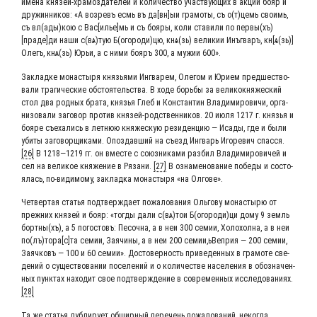
име­на кня­зей-хра­мо­зда­те­лей и коли­че­ство участ­ву­ю­щих в акции бояр и
дру­жин­ни­ков: «А возревъ есмь въ да[вн]ыи гра­мо­ты, съ о(т)цемь сво­имь,
съ вл(ады)кою с Вас[илье]мь и съ бояры, коли ста­ви­ли по первы(хъ)
[праде]ди наши с(вѧ)тую Б(огороди)цю, кнѧ(зь) вели­кии Инъ­г­варъ, кн[ѧ(зь)]
Олегъ, кнѧ(зь) Юрьи, а с ними бояръ 300, а мужии 600».
Заклад­ке мона­сты­ря кня­зья­ми Инг­ва­рем, Оле­гом и Юри­ем пред­ше­ство­
ва­ли тра­ги­че­ские обсто­я­тель­ства. В ходе борь­бы за вели­ко­кня­же­ский
стол два род­ных бра­та, кня­зья Глеб и Кон­стан­тин Вла­ди­ми­ро­ви­чи, орга­
ни­зо­ва­ли заго­вор про­тив кня­зей-род­ствен­ни­ков. 20 июля 1217 г. кня­зья и
бояре съе­ха­лись в лет­нюю кня­же­скую рези­ден­цию ― Иса­ды, где и были
уби­ты заго­вор­щи­ка­ми. Опоз­дав­ший на съезд Инг­варь Иго­ре­вич спас­ся.
[26]
В 1218―1219 гг. он вме­сте с союз­ни­ка­ми раз­бил Вла­ди­ми­ро­ви­чей и
сел на вели­кое кня­же­ние в Ряза­ни.
[27]
В озна­ме­но­ва­ние побе­ды и состо­
я­лась, по-види­мо­му, заклад­ка мона­сты­ря «на Олгове».
Чет­вер­тая ста­тья под­твер­жда­ет пожа­ло­ва­ния Оль­го­ву мона­сты­рю от
преж­них кня­зей и бояр: «тогды дали с(вѧ)тои Б(огороди)ци дому 9 земль
бортны(хъ), а 5 пого­стовъ: Песоч­на, а в неи 300 семии, Холо­хол­на, а в неи
по(лъ)тора[с]та семии, Заячи­ны, а в неи 200 семии,ьВеприя ― 200 семии,
Заяч­ковъ ― 100 и 60 семии». Досто­вер­ность при­ве­ден­ных в гра­мо­те све­
де­ний о суще­ство­ва­нии посе­ле­ний и о коли­че­стве насе­ле­ния в обо­зна­чен­
ных пунк­тах нахо­дит свое под­твер­жде­ние в совре­мен­ных иссле­до­ва­ни­ях.
[28]
Та же ста­тья дуб­ли­ру­ет обшир­ный пере­чень пожа­ло­ва­ний, неко­гда