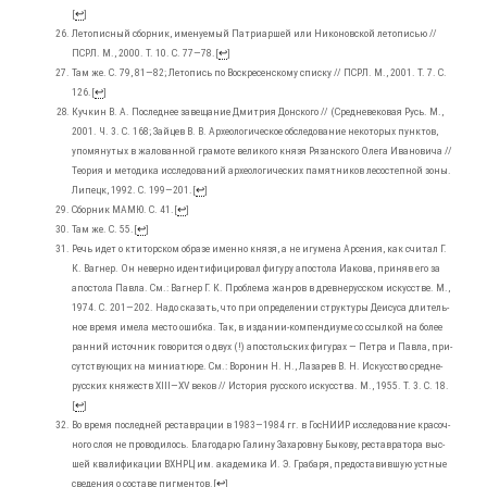
[
↩
]
Лето­пис­ный сбор­ник, име­ну­е­мый Пат­ри­ар­шей или Нико­нов­ской лето­пи­сью //
ПСРЛ. М., 2000. Т. 10. С. 77―78.
[
↩
]
Там же. С. 79, 81―82; Лето­пись по Вос­кре­сен­ско­му спис­ку // ПСРЛ. М., 2001. Т. 7. С.
126.
[
↩
]
Куч­кин В. А. Послед­нее заве­ща­ние Дмит­рия Дон­ско­го // (Сред­не­ве­ко­вая Русь. М.,
2001. Ч. 3. С. 168; Зай­цев В. В. Архео­ло­ги­че­ское обсле­до­ва­ние неко­то­рых пунк­тов,
упо­мя­ну­тых в жало­ван­ной гра­мо­те вели­ко­го кня­зя Рязан­ско­го Оле­га Ива­но­ви­ча //
Тео­рия и мето­ди­ка иссле­до­ва­ний архео­ло­ги­че­ских памят­ни­ков лесо­степ­ной зоны.
Липецк, 1992. С. 199―201.
[
↩
]
Сбор­ник МАМЮ. С. 41.
[
↩
]
Там же. С. 55.
[
↩
]
Речь идет о кти­тор­ском обра­зе имен­но кня­зя, а не игу­ме­на Арсе­ния, как счи­тал Г.
К. Ваг­нер. Он невер­но иден­ти­фи­ци­ро­вал фигу­ру апо­сто­ла Иако­ва, при­няв его за
апо­сто­ла Пав­ла. См.: Ваг­нер Г. К. Про­бле­ма жан­ров в древ­не­рус­ском искус­стве. М.,
1974. С. 201―202. Надо ска­зать, что при опре­де­ле­нии струк­ту­ры Деи­су­са дли­тель­
ное вре­мя име­ла место ошиб­ка. Так, в изда­нии-ком­пен­ди­у­ме со ссыл­кой на более
ран­ний источ­ник гово­рит­ся о двух (!) апо­столь­ских фигу­рах — Пет­ра и Пав­ла, при­
сут­ству­ю­щих на мини­а­тю­ре. См.: Воро­нин Н. Н., Лаза­рев В. Н. Искус­ство сред­не­
рус­ских кня­жеств XIII―XV веков // Исто­рия рус­ско­го искус­ства. М., 1955. Т. 3. С. 18.
[
↩
]
Во вре­мя послед­ней рестав­ра­ции в 1983―1984 гг. в Гос­НИ­ИР иссле­до­ва­ние кра­соч­
но­го слоя не про­во­ди­лось. Бла­го­да­рю Гали­ну Заха­ров­ну Быко­ву, рестав­ра­то­ра выс­
шей ква­ли­фи­ка­ции ВХНРЦ им. ака­де­ми­ка И. Э. Гра­ба­ря, предо­ста­вив­шую уст­ные
све­де­ния о соста­ве пиг­мен­тов.
[
↩
]