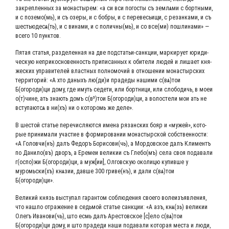
закреп­лен­ных за мона­сты­рем: «а си вси пого­сты съ зем­лѧ­ми с борт­ны­ми,
и с поземо(мь), и съ озе­ры, и с боб­ры, и с пере­весьи­щи, с резан­ка­ми, и съ
шестьюдесѧ(ть), и с вина­ми, и с поличны(мь), и со все(ми) пошли­на­ми» ―
все­го 10 пунктов.
Пятая ста­тья, раз­де­лен­ная на две под­ста­тьи-санк­ции, мар­ки­ру­ет юри­ди­
че­скую непри­кос­но­вен­ность при­пи­сан­ных к оби­те­ли людей и лиша­ет кня­
же­ских упра­ви­те­лей власт­ных пол­но­мо­чий в отно­ше­нии мона­стыр­ских
тер­ри­то­рий: «А хто даныхъ лю(ди)и пра­де­ды наши­ми с(вѧ)тои
Б(огороди)ци дому, где имуть седе­ти, или борт­ни­ци, или сло­бо­дичь, в моеи
о(т)чине, ать зна­ють домъ с(в³)тои Б(огороди)ци, а воло­сте­ли мои ать не
всту­па­ют­сѧ в ни(хъ) ни о кото­ромь же деле».
В шестой ста­тье пере­чис­ля­ют­ся име­на рязан­ских бояр и «мужей», кото­
рые при­ни­ма­ли уча­стие в фор­ми­ро­ва­нии мона­стыр­ской соб­ствен­но­сти:
«А Головчи(нъ) далъ Федоръ Борисови(чь), а Мор­дов­ское далъ Кли­ментъ
по Данило(въ) дворъ, а Ере­меи вели­кии съ Глебо(мъ) села своя пода­ва­ли
г(оспо)жи Б(огороди)ци, а муж[ии], Олгов­скую око­ли­цю купив­ше у
муромьски(хъ) кнѧ­зии, дав­ше 300 гриве(нъ), и дали с(вѧ)тои
Б(огороди)ци».
Вели­кий князь высту­пал гаран­том соблю­де­ния сво­е­го воле­изъ­яв­ле­ния,
что нашло отра­же­ние в седь­мой ста­тье санк­ции: «А азъ, кнѧ(зь) вели­кии
Олегъ Иванови(чь), што есмь далъ Аре­стов­ское [с]ело с(вѧ)тои
Б(огороди)ци дому, и што пра­де­ди наши пода­ва­ли кото­рая места и люди,