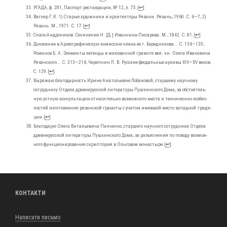
РГА­ДА, ф. 281, Пас­порт рестав­ра­ции, № 12, л. 75.
[
↩
]
Ваг­нер Г. К. 1) Ста­рые худож­ни­ки и архи­тек­то­ры Ряза­ни. Рязань, 1960. С. 6―7; 2)
Рязань. М., 1971. С. 17.
[
↩
]
Спа­со-Анд­ро­ни­ков. Сочи­не­ние Н. [Д.] Иван­чи­на-Писа­ре­ва. М., 1842. С. 81.
[
↩
]
Доне­се­ние в Архео­гра­фи­че­скую комис­сию чле­на ее г. Беред­ни­ко­ва... С. 134―135;
Рома­нов Б. А. Эле­мен­ты леген­ды в жало­ван­ной гра­мо­те вел. кн. Оле­га Ива­но­ви­ча
Рязан­ско­го... С. 213―214; Череп­нин Л. В. Рус­ские фео­даль­ные архи­вы XIV―XV веков.
С. 129.
[
↩
]
Выра­жаю бла­го­дар­ность Ирине Ана­то­льевне Лоба­ко­вой, стар­ше­му науч­но­му
сотруд­ни­ку Отде­ла древ­не­рус­ской лите­ра­ту­ры Пуш­кин­ско­го Дома, за обсто­я­тель­
ную уст­ную кон­суль­та­цию отно­си­тель­но воз­мож­но­го места и тех­ни­че­ских осо­бен­
но­стей изго­тов­ле­ния рязан­ской гра­мо­ты с уче­том имев­шей место запад­ной тра­ди­
ции.
[
↩
]
Бла­го­да­рю Оле­га Вита­лье­ви­ча Пан­чен­ко, стар­ше­го науч­но­го сотруд­ни­ка Отде­ла
древ­не­рус­ской лите­ра­ту­ры Пуш­кин­ско­го Дома, за разъ­яс­не­ния по пово­ду воз­мож­
но­го функ­ци­о­ни­ро­ва­ния скрип­то­рия в Оль­го­вом мона­сты­ре.
[
↩
]
КОНТАКТИ
Написати письмо