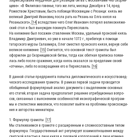
зафик­си­ро­ва­на неудач­ная для рязан­цев бит­ва с моск­ви­ча­ми «на Скор­ни­
ще­ве»: «В Фили­по­во гове­нье, того же лета, меся­ца Декаб­ря в 14, пред
Роже­ством Хри­сто­вым, бысть побо­и­ще Моск­ви­цам с Рязан­ци: князь же
вели­кый Дмит­рий Ива­но­виц посла рать на Рязань на Олга кня­зя на
Рязань­ско­го»,
[14]
вслед­ствие чего Олег Ива­но­вич поте­рял вели­ко­кня­же­
ский стол и был вынуж­ден поки­нуть Переяславль.
На кня­же­ние был поса­жен став­лен­ник Моск­вы, удель­ный прон­ский князь
Вла­ди­мир Дмит­ри­е­вич, но уже в нача­ле 1372 г., при­бег­нув к помо­щи
татар­ско­го мур­зы Сала­х­мира, Олег сме­стил прон­ско­го кня­зя, вер­нув себе
вели­кое кня­же­ние.
[15]
Счи­та­ет­ся, что основ­ной текст гра­мо­ты был
оформ­лен до Скор­ни­щев­ской бит­вы, тогда как обет­ная при­пис­ка появи­
лась либо после сра­же­ния, когда князь ока­зал­ся за пре­де­ла­ми сво­ей
«отчи­ны», либо по воз­вра­ще­нии его в Пере­я­с­лавль.
[16]
В дан­ной ста­тье пред­при­ня­та попыт­ка дипло­ма­ти­че­ско­го и искус­ство­вед­
че­ско­го иссле­до­ва­ния гра­мо­ты. В рам­ках пер­вой зада­чи про­во­дит­ся
обоб­щен­ный фор­му­ляр­ный ана­лиз доку­мен­та с выде­ле­ни­ем основ­ных
его ста­тей; вто­рая зада­ча пред­по­ла­га­ет реше­ние атри­бу­ци­он­ных вопро­
сов, свя­зан­ных с выяс­не­ни­ем осо­бен­но­стей ико­но­гра­фи­че­ской про­грам­
мы и сти­ли­сти­ки живо­пи­си, что поз­во­лит вый­ти на про­бле­мы про­ис­хож­де­
ния и автор­ства миниатюры.
1. Фор­му­ляр гра­мо­ты.
[17]
Мы стал­ки­ва­ем­ся в гра­мо­те с рас­ши­рен­ным и слож­но­со­став­ным типом
фор­му­ля­ра. Госу­дар­ствен­ный акт регу­ли­ру­ет вза­и­мо­от­но­ше­ния меж­ду
свет­ской вла­стью в лице кня­зя и духов­ной кор­по­ра­ци­ей в лице игу­ме­на.