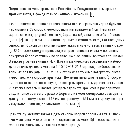
Под­лин­ник гра­мо­ты хра­нит­ся в Рос­сий­ском Госу­дар­ствен­ном архи­ве
древ­них актов, в фон­де гра­мот Кол­ле­гии эко­но­мии.
[1]
Текст напи­сан на ров­но раз­ли­но­ван­ном листе пер­га­ме­на чер­но-буры­ми
чер­ни­ла­ми в 35 строк с меж­строч­ным интер­ва­лом в 1 см. Пер­га­мен
серо­го оттен­ка, сред­ней тол­щи­ны, бар­ха­ти­стый, изна­чаль­но был бело­го
цве­та.
[2]
На верх­нем поле листа пер­га­ме­на оста­лись сле­ды от гвоз­де­вых
отвер­стий. Основ­ной текст выпол­нен акку­рат­ным уста­вом; начи­ная с кон­
ца 32‑й стро­ки сле­ду­ет при­пис­ка, кото­рая напи­са­на мел­ким неров­ным
почер­ком более свет­лы­ми по срав­не­нию с основ­ным тек­стом чер­ни­ла­ми.
В тек­сте утра­чен ини­ци­ал «М». Из-за меха­ни­че­ско­го воз­дей­ствия наблю­
да­ют­ся выпа­ды пер­га­ме­на на 1, 10, 12―18, 25‑й стро­ках, наи­бо­лее зна­чи­
тель­ные по пло­ща­ди ― на 12―15‑й стро­ках, частич­ные потер­то­сти листа
име­ют место на стро­ках при­пис­ки. Доку­мент имел две печа­ти.
[3]
Сохра­
нил­ся оста­ток крас­но­го шну­ра, на кото­ром кре­пи­лась утра­чен­ная вис­лая
кня­же­ская печать. В насто­я­щее вре­мя гра­мо­та хра­нит­ся в раз­вер­ну­том
виде в пап­ке соот­вет­ству­ю­ще­го фор­ма­та и име­ет сле­ду­ю­щие раз­ме­ры: в
дли­ну: по лево­му полю ― 632 мм, по пра­во­му ― 641 мм; в шири­ну: по верх­
не­му полю ― 380 мм, по ниж­не­му ― 366 мм.
[4]
Гра­мо­та суще­ству­ет так­же в двух спис­ках вто­рой поло­ви­ны XVII в.: пер­
вый — лице­вой — сде­лан в виде отдель­ной гра­мо­ты,
[5]
вто­рой вхо­дит в
состав копий­ной кни­ги Оль­го­ва мона­сты­ря.
[6]