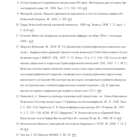
Опи­си Сав­ви­на Сто­ро­жев­ско­го мона­сты­ря XVII века : Мате­ри­а­лы для исто­рии Зве­
ни­го­род­ско­го края. М., 1994. Вып. 2. С. 102―103.
[
↩
]
Мака­рий, архим. Сбор­ник цер­ков­но-исто­ри­че­ских и ста­ти­сти­че­ских све­де­ний о
Рязан­ской епар­хии. М., 1863. С. 295.
[
↩
]
Тру­ды Рязан­ской уче­ной архив­ной комис­сии. 1898 год. Рязань, 1898. Т. 13, вып. 1.
С. XLIX.
[
↩
]
Епи­скоп Меле­тий нахо­дил­ся на рязан­ской кафед­ре с октяб­ря 1896 г. по январь
1900 г.
[
↩
]
Сбор­ник Муха­но­ва. М., 1836. № 116; Доне­се­ние в Архео­гра­фи­че­скую комис­сию чле­
на ее г. Беред­ни­ко­ва о древ­ней гра­мо­те кня­зя рязан­ско­го Оле­га Иоан­но­ви­ча Оль­го­
ву мона­сты­рю // ЖМНП. СПб., 1837. Ч. 15. Июль. Отд. II. С. 134―138; Акты исто­ри­
че­ские, собран­ные и издан­ные Архео­гра­фи­че­ской комис­си­ей. СПб., 1841. Т. 1. № 2.)
Важ­ным эта­пом в деле изу­че­ния памят­ни­ка ста­ла под­го­тов­ка спе­ци­а­ли­зи­ро­ван­
но­го архео­гра­фи­че­ско­го изда­ния, посвя­щен­но­го «само­му древ­не­му под­лин­но­му
ману­скрип­ту в Архи­ве» Мини­стер­ства юсти­ции, кото­рое было снаб­же­но обшир­ны­
ми исто­ри­че­ски­ми и биб­лио­гра­фи­че­ски­ми ком­мен­та­ри­я­ми. ((Д. В. Цве­та­ев
одним из пер­вых пред­ло­жил дати­ро­вать памят­ник 1372 г.
[
↩
]
Рома­нов Б. А. Эле­мен­ты леген­ды в жало­ван­ной гра­мо­те вел. кн. Оле­га Ива­но­ви­ча
Рязан­ско­го Оль­го­ву мона­сты­рю // Про­бле­мы источ­ни­ко­ве­де­ния. М.; Л., 1940. Вып.
3. С. 205―224; Череп­нин Л. В. Рус­ские фео­даль­ные архи­вы XIV―XV веков. М., 1951.
Ч. 2. С. 125―130; АСЭИ. № 322; Вздор­нов Г. И. Искус­ство кни­ги в Древ­ней Руси :
Руко­пис­ная кни­га Севе­ро-Восточ­ной Руси XII―начала XV вв. М., 1980. № 15.
[
↩
]
Лето­пис­ный сбор­ник, име­ну­е­мый лето­пи­сью Авра­ам­ки // ПСРЛ. М., 2000. Т. 16. С.
94.
[
↩
]
Там же. С. 95; Сбор­ник МАМЮ. С. 60―61.
[
↩
]