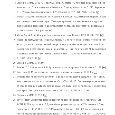
Сбор­ник МАМЮ. С. 33―34, 45; Рома­нов Б. А. Эле­мен­ты леген­ды в жало­ван­ной гра­
мо­те вел. кн. Оле­га Ива­но­ви­ча Рязан­ско­го Оль­го­ву мона­сты­рю. С. 213; Череп­нин
Л. В. Рус­ские фео­даль­ные архи­вы XIV―XV веков. С. 127―128; АСЭИ. С. 352.
[
↩
]
Исхо­дя из состо­я­ния сохран­но­сти руко­пи­си, конъ­ек­ту­ра, взя­тая в квад­рат­ные скоб­
ки, при­во­дит­ся фраг­мен­тар­но. Тит­ла рас­кры­ва­ют­ся и заклю­ча­ют­ся в круг­лые
скоб­ки, зна­ки пре­пи­на­ния рас­став­ля­ют­ся по смыс­лу в соот­вет­ствии с совре­мен­
ны­ми язы­ко­вы­ми нор­ма­ми.
[
↩
]
Ило­вай­ский Д. И. Исто­рия Рязан­ско­го кня­же­ства. Рязань, 1990. С. 208―209.
[
↩
]
Преж­ние иссле­до­ва­те­ли не рас­смат­ри­ва­ли мини­а­тю­ру как сим­во­ли­че­скую инво­
ка­цию, счи­тая, что под тако­вой сле­ду­ет под­ра­зу­ме­вать знак кре­ста, кото­рый мог
нахо­дить­ся перед утра­чен­ным ини­ци­а­лом «М». См.: Каш­та­нов С. М. Бого­слов­ская
пре­ам­бу­ла жало­ван­ных гра­мот // Вспо­мо­га­тель­ные исто­ри­че­ские дис­ци­пли­ны.
Л., 1973. № 5. С. 86.
[
↩
]
Сбор­ник МАМЮ. С. 54.
[
↩
]
Там же. С. 53; Череп­нин Л. В. Рус­ские фео­даль­ные архи­вы XIV―XV веков. С. 129.
[
↩
]
Каш­та­нов С. М. Бого­слов­ская пре­ам­бу­ла жало­ван­ных гра­мот. С. 83, 85.
[
↩
]
О постав­ле­нии епи­ско­па Васи­лия на рязан­скую кафед­ру в сере­дине 1356 г. ука­зы­
ва­ет гра­мо­та мит­ро­по­ли­та Алек­сия. См.: АСЭИ. № 313. Послед­нее упо­ми­на­ние о
епи­ско­пе Васи­лии зафик­си­ро­ва­но в гра­мо­те, выдан­ной ему прон­ским кня­зем Вла­
ди­ми­ром Дмит­ри­е­ви­чем, умер­шим в 1372 г. См.: АСЭИ. № 316.
[
↩
]
Сбор­ник МАМЮ. С. 28, 54
[
↩
]
Устой­чи­вость фор­му­лы про­сле­жи­ва­ет­ся по ран­ним рязан­ским гра­мо­там. См.:
АСЭИ. № 309; Кузь­мин А. Г. Древ­ней­шая рязан­ская гра­мо­та XIV сто­ле­тия // Совет­
ские архи­вы. 1967. № 1. С. 112; Моро­зов Б. Н. Гра­мо­ты XIV―XVI вв. из копий­ной
кни­ги Рязан­ско­го архи­ерей­ско­го дома // АЕ за 1987 год. М., 1988. № 1. С. 299―300.