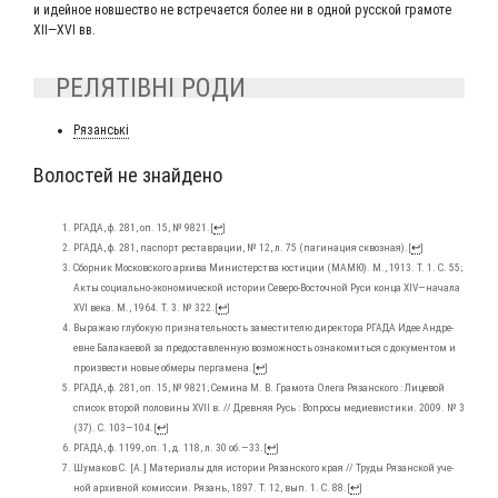
и идей­ное нов­ше­ство не встре­ча­ет­ся более ни в одной рус­ской гра­мо­те
XII―XVI вв.
РЕЛЯТІВНІ РОДИ
Рязансь­кі
Волостей не знайдено
РГА­ДА, ф. 281, оп. 15, № 9821.
[
↩
]
РГА­ДА, ф. 281, пас­порт рестав­ра­ции, № 12, л. 75 (паги­на­ция сквоз­ная).
[
↩
]
Сбор­ник Мос­ков­ско­го архи­ва Мини­стер­ства юсти­ции (МАМЮ). М., 1913. Т. 1. С. 55;
Акты соци­аль­но-эко­но­ми­че­ской исто­рии Севе­ро-Восточ­ной Руси кон­ца XIV―начала
XVI века. М., 1964. Т. 3. № 322.
[
↩
]
Выра­жаю глу­бо­кую при­зна­тель­ность заме­сти­те­лю дирек­то­ра РГА­ДА Идее Андре­
евне Бала­ка­е­вой за предо­став­лен­ную воз­мож­ность озна­ко­мить­ся с доку­мен­том и
про­из­ве­сти новые обме­ры пер­га­ме­на.
[
↩
]
РГА­ДА, ф. 281, оп. 15, № 9821; Семи­на М. В. Гра­мо­та Оле­га Рязан­ско­го : Лице­вой
спи­сок вто­рой поло­ви­ны XVII в. // Древ­няя Русь : Вопро­сы меди­е­ви­сти­ки. 2009. № 3
(37). С. 103―104.
[
↩
]
РГА­ДА, ф. 1199, оп. 1, д. 118, л. 30 об.―33.
[
↩
]
Шума­ков С. [А.] Мате­ри­а­лы для исто­рии Рязан­ско­го края // Тру­ды Рязан­ской уче­
ной архив­ной комис­сии. Рязань, 1897. Т. 12, вып. 1. С. 88.
[
↩
]