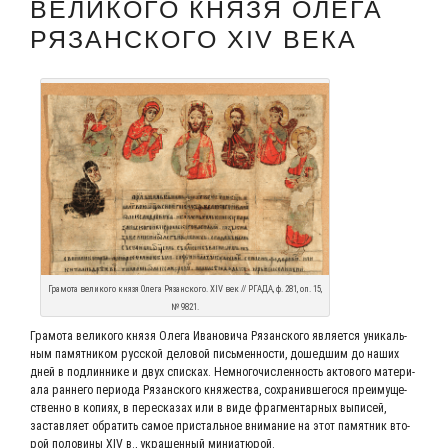
ВЕЛИКОГО КНЯЗЯ ОЛЕГА
РЯЗАНСКОГО XIV ВЕКА
Гра­мо­та вели­ко­го кня­зя Оле­га Рязан­ско­го. XIV век // РГА­ДА, ф. 281, оп. 15,
№ 9821.
Гра­мо­та вели­ко­го кня­зя Оле­га Ива­но­ви­ча Рязан­ско­го явля­ет­ся уни­каль­
ным памят­ни­ком рус­ской дело­вой пись­мен­но­сти, дошед­шим до наших
дней в под­лин­ни­ке и двух спис­ках. Немно­го­чис­лен­ность акто­во­го мате­ри­
а­ла ран­не­го пери­о­да Рязан­ско­го кня­же­ства, сохра­нив­ше­го­ся пре­иму­ще­
ствен­но в копи­ях, в пере­ска­зах или в виде фраг­мен­тар­ных выпи­сей,
застав­ля­ет обра­тить самое при­сталь­ное вни­ма­ние на этот памят­ник вто­
рой поло­ви­ны XIV в., укра­шен­ный миниатюрой.