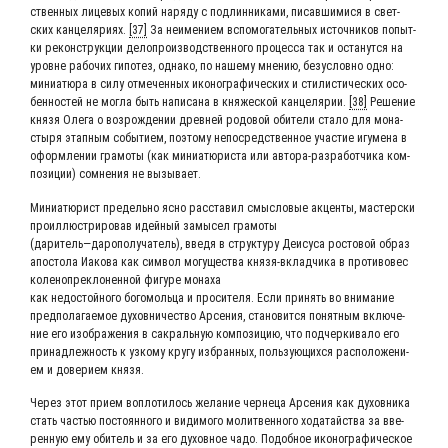
ствен­ных лице­вых копий наря­ду с под­лин­ни­ка­ми, писав­ши­ми­ся в свет­
ских кан­це­ля­ри­ях.
[37]
За неиме­ни­ем вспо­мо­га­тель­ных источ­ни­ков попыт­
ки рекон­струк­ции дело­про­из­вод­ствен­но­го про­цес­са так и оста­нут­ся на
уровне рабо­чих гипо­тез, одна­ко, по наше­му мне­нию, без­услов­но одно:
мини­а­тю­ра в силу отме­чен­ных ико­но­гра­фи­че­ских и сти­ли­сти­че­ских осо­
бен­но­стей не мог­ла быть напи­са­на в кня­же­ской кан­це­ля­рии.
[38]
Реше­ние
кня­зя Оле­га о воз­рож­де­нии древ­ней родо­вой оби­те­ли ста­ло для мона­
сты­ря этап­ным собы­ти­ем, поэто­му непо­сред­ствен­ное уча­стие игу­ме­на в
оформ­ле­нии гра­мо­ты (как мини­а­тю­ри­ста или авто­ра-раз­ра­бот­чи­ка ком­
по­зи­ции) сомне­ния не вызывает.
Мини­а­тю­рист пре­дель­но ясно рас­ста­вил смыс­ло­вые акцен­ты, мастер­ски
про­ил­лю­стри­ро­вав идей­ный замы­сел гра­мо­ты
(даритель―дарополучатель), вве­дя в струк­ту­ру Деи­су­са росто­вой образ
апо­сто­ла Иако­ва как сим­вол могу­ще­ства кня­зя-вклад­чи­ка в про­ти­во­вес
коле­но­пре­кло­нен­ной фигу­ре монаха
как недо­стой­но­го бого­моль­ца и про­си­те­ля. Если при­нять во вни­ма­ние
пред­по­ла­га­е­мое духов­ни­че­ство Арсе­ния, ста­но­вит­ся понят­ным вклю­че­
ние его изоб­ра­же­ния в сакраль­ную ком­по­зи­цию, что под­чер­ки­ва­ло его
при­над­леж­ность к узко­му кру­гу избран­ных, поль­зу­ю­щих­ся рас­по­ло­же­ни­
ем и дове­ри­ем князя.
Через этот при­ем вопло­ти­лось жела­ние чер­не­ца Арсе­ния как духов­ни­ка
стать частью посто­ян­но­го и види­мо­го молит­вен­но­го хода­тай­ства за вве­
рен­ную ему оби­тель и за его духов­ное чадо. Подоб­ное ико­но­гра­фи­че­ское