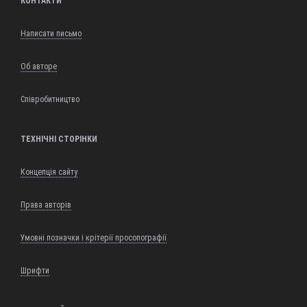
КОНТАКТИ
Написати письмо
Об авторе
Співробитництво
ТЕХНІЧНІ СТОРІНКИ
Концепція сайту
Права авторів
Умовні позначки і крітерії просопографії
Шрифти