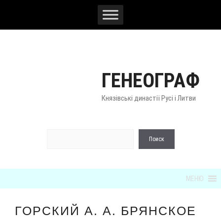
Перейти
к
содержимому
ГЕНЕОГРАФ
Князівські династії Русі і Литви
По
Поиск
МЕНЮ
ГОРСКИЙ А. А. БРЯНСКОЕ