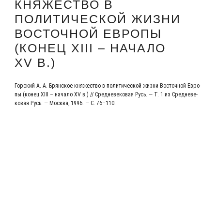
КНЯЖЕСТВО В
ПОЛИТИЧЕСКОЙ ЖИЗНИ
ВОСТОЧНОЙ ЕВРОПЫ
(КОНЕЦ XІІІ – НАЧАЛО
XV В.)
Гор­ский А. А. Брян­ское кня­же­ство в поли­ти­че­ской жиз­ни Восточ­ной Евро­
пы (конец XІІІ – нача­ло XV в.) // Сред­не­ве­ко­вая Русь. — Т. 1 из Сред­не­ве­
ко­вая Русь. — Москва, 1996. — С. 76–110.