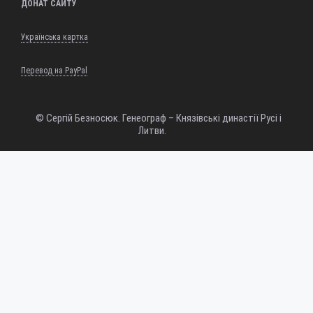
ДОНАТ САЙТУ
Українська картка
Перевод на PayPal
© Сергій Безносюк. Генеограф – Князівські династії Русі і
Литви.