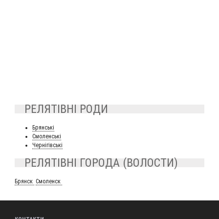
РЕЛЯТІВНІ РОДИ
Брянсь­кі
Смо­ленсь­кі
Чер­ні­гівсь­кі
РЕЛЯТІВНІ ГОРОДА (ВОЛОСТИ)
Брянск
Смо­ленск