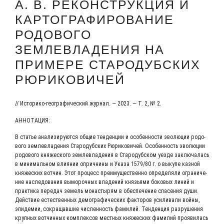
А. В. РЕКОНСТРУКЦИЯ И
КАРТОГРАФИРОВАНИЕ
РОДОВОГО
ЗЕМЛЕВЛАДЕНИЯ НА
ПРИМЕРЕ СТАРОДУБСКИХ
РЮРИКОВИЧЕЙ
// Исто­ри­ко-гео­гра­фи­че­ский жур­нал. — 2023. — Т. 2, № 2.
АННО­ТА­ЦИЯ:
В ста­тье ана­ли­зи­ру­ют­ся общие тен­ден­ции и осо­бен­но­сти эво­лю­ции родо­
во­го зем­ле­вла­де­ния Ста­ро­дуб­ских Рюри­ко­ви­чей. Осо­бен­ность эво­лю­ции
родо­во­го кня­же­ско­го зем­ле­вла­де­ния в Ста­ро­дуб­ском уез­де заклю­ча­лась
в мини­маль­ном вли­я­нии оприч­ни­ны и Ука­за 1579/80 г. о выку­пе каз­ной
кня­же­ских вот­чин. Этот про­цесс пре­иму­ще­ствен­но опре­де­ля­ли огра­ни­че­
ние насле­до­ва­ния вымо­роч­ных вла­де­ний кня­зья­ми боко­вых линий и
прак­ти­ка пере­дач земель мона­сты­рям в обес­пе­че­ние спа­се­ния души.
Дей­ствие есте­ствен­ных демо­гра­фи­че­ских фак­то­ров уси­ли­ва­ли вой­ны,
эпи­де­мии, сокра­щав­шие чис­лен­ность фами­лий. Тен­ден­ция раз­ру­ше­ния
круп­ных вот­чин­ных ком­плек­сов мест­ных кня­же­ских фами­лий про­яви­лась