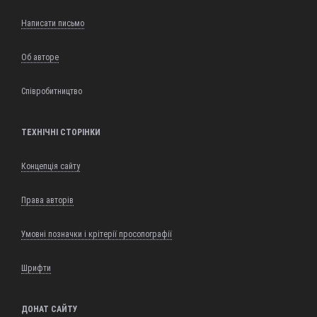
Написати письмо
Об авторе
Співробитництво
ТЕХНІЧНІ СТОРІНКИ
Концепція сайту
Права авторів
Умовні позначки і крітерії просопографії
Шрифти
ДОНАТ САЙТУ