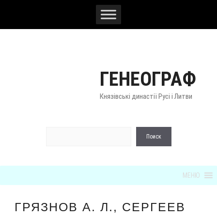
Перейти
к
содержимому
ГЕНЕОГРАФ
Князівські династії Русі і Литви
По
Поиск
МЕНЮ
ГРЯЗНОВ А. Л., СЕРГЕЕВ