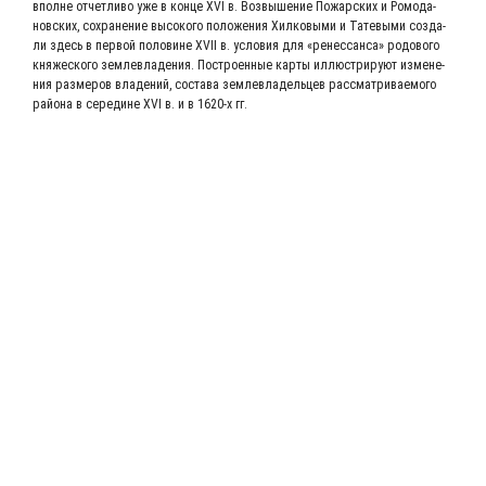
вполне отчет­ли­во уже в кон­це XVI в. Воз­вы­ше­ние Пожар­ских и Ромо­да­
нов­ских, сохра­не­ние высо­ко­го поло­же­ния Хил­ко­вы­ми и Тате­вы­ми созда­
ли здесь в пер­вой поло­вине XVII в. усло­вия для «ренес­сан­са» родо­во­го
кня­же­ско­го зем­ле­вла­де­ния. Постро­ен­ные кар­ты иллю­стри­ру­ют изме­не­
ния раз­ме­ров вла­де­ний, соста­ва зем­ле­вла­дель­цев рас­смат­ри­ва­е­мо­го
рай­о­на в сере­дине XVI в. и в 1620‑х гг.