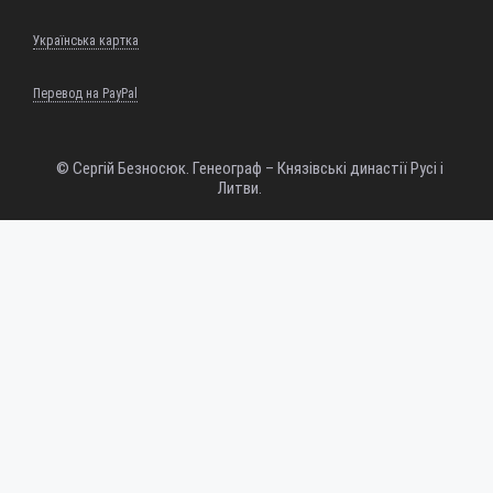
Українська картка
Перевод на PayPal
© Сергій Безносюк. Генеограф – Князівські династії Русі і
Литви.