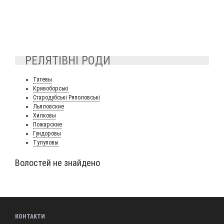
РЕЛЯТІВНІ РОДИ
Тате­вы
Кри­во­борсь­кі
Ста­ро­дубсь­кі Ряполовські
Лья­лов­ские
Хил­ко­вы
Пожар­ские
Гун­до­ро­вы
Тулу­по­вы
Волостей не знайдено
КОНТАКТИ