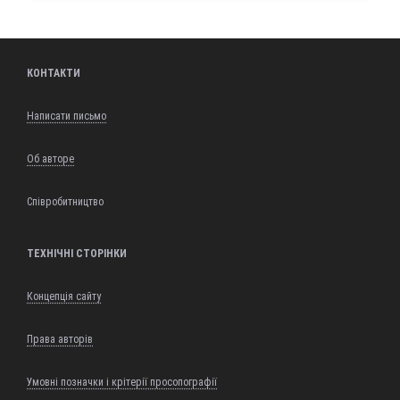
КОНТАКТИ
Написати письмо
Об авторе
Співробитництво
ТЕХНІЧНІ СТОРІНКИ
Концепція сайту
Права авторів
Умовні позначки і крітерії просопографії