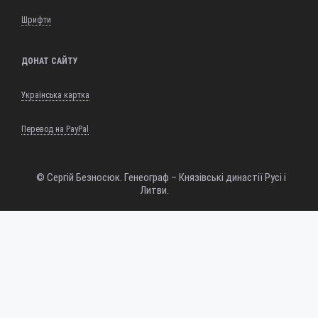
Шрифти
ДОНАТ САЙТУ
Українська картка
Перевод на PayPal
© Сергій Безносюк. Генеограф – Князівські династії Русі і
Литви.