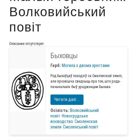
Волковийський
повіт
Описание отсутствует.
Быховцы
Герб:
Могила з двома хрестами
Род Быхаў­цаў паход­зіў са Сма­лен­скай зям­лі,
але про­звіш­ча свед­чы­ць пра тое, што рода­
па­чы­наль­нік быў ура­дж­эн­цам Быхава.
Читати далі ...
Осілість:
Волковийський
повіт
Новогрудське
воєводство
Смоленская
земля
Смоленський повіт