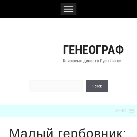
Перейти
к
содержимому
ГЕНЕОГРАФ
Князівські династії Русі і Литви
По
Поиск
МЕНЮ
Малый гербовник: