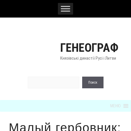
Перейти
к
содержимому
ГЕНЕОГРАФ
Князівські династії Русі і Литви
По
Поиск
МЕНЮ
Малый гербовник: