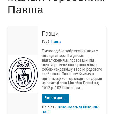
Павша
Павши
Герб:
Павша
Буквоподібне зображення знака у
вигляді літери П з двома
відгалуженнями посередині під
шестипроменевою зіркою являло
собою найдавнішу версію родового
герба панів Павш, яку бачимо в
щиті німецької геральдичної форми
на печатці пана Михайла Павші від
1512 р. 102 Пізніше, на...
Читати далі ...
Осілість:
Київська земля
Київський
повіт