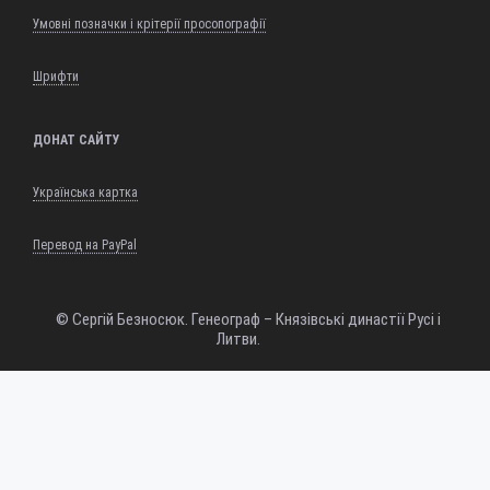
Умовні позначки і крітерії просопографії
Шрифти
ДОНАТ САЙТУ
Українська картка
Перевод на PayPal
© Сергій Безносюк. Генеограф – Князівські династії Русі і
Литви.