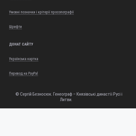
Умовні позначки і крітерії просопографії
Шрифти
ДОНАТ САЙТУ
Українська картка
Перевод на PayPal
© Сергій Безносюк. Генеограф – Князівські династії Русі і
Литви.