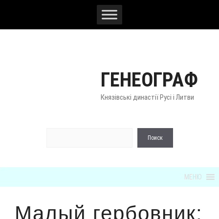
Перейти
к
содержимому
ГЕНЕОГРАФ
Князівські династії Русі і Литви
По
Поиск
МЕНЮ
Малый гербовник: