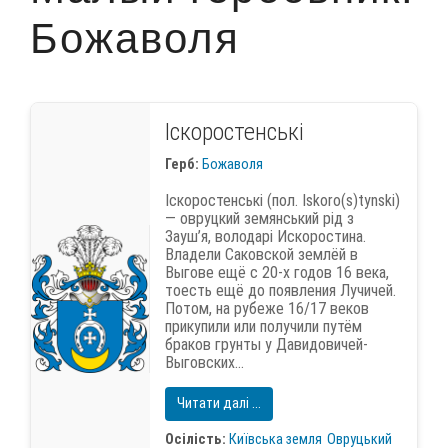
Божаволя
Іскоростенські
Герб:
Божаволя
Іскоростенські (пол. Iskoro(s)tynski)
— овруцкий земянський рід з
Зауш’я, володарі Искоростина.
Владели Саковской землёй в
Выгове ещё с 20‑х годов 16 века,
тоесть ещё до появления Лучичей.
Потом, на рубеже 16/17 веков
прикупили или получили путём
браков грунты у Давидовичей-
Выговских...
Читати далі ...
Осілість:
Київська земля
Овруцький