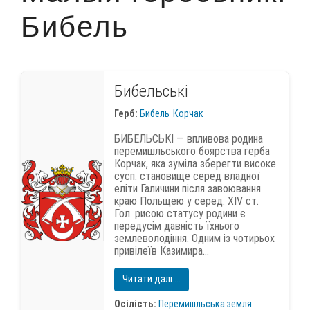
Бибель
Бибельські
Герб:
Бибель
Корчак
БИБЕЛЬСЬКІ — впливова родина
перемишльського боярства герба
Корчак, яка зуміла зберегти високе
сусп. становище серед владної
еліти Галичини після завоювання
краю Польщею у серед. XIV ст.
Гол. рисою статусу родини є
передусім давність їхнього
землеволодіння. Одним із чотирьох
привілеїв Казимира...
Читати далі ...
Осілість:
Перемишльська земля