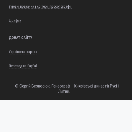
Умовні позначки і крітерії просопографії
Шрифти
ДОНАТ САЙТУ
Українська картка
Перевод на PayPal
© Сергій Безносюк. Генеограф – Князівські династії Русі і
Литви.