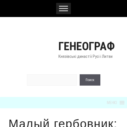
Перейти
к
содержимому
ГЕНЕОГРАФ
Князівські династії Русі і Литви
По
Поиск
МЕНЮ
Малый гербовник: