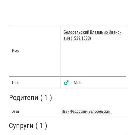
Бело­сель­ский Вла­ди­мир Ива­но­
вич (1539,1583)
Имя
Пол
♂️ Male
Родители ( 1 )
Отец
Иван Федо­ро­вич Белосельский
Супруги ( 1 )