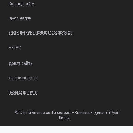
Концепція сайту
Права авторів
Умовні позначки і крітерії просопографії
Шрифти
ДОНАТ САЙТУ
Українська картка
Перевод на PayPal
© Сергій Безносюк. Генеограф – Князівські династії Русі і
Литви.