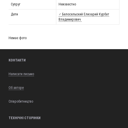
Супруг
Неизвестно
Дети
♂️
Бело­сель­ский Ели­за­рий Кур­бат
Владимирович
Немає фото
КОНТАКТИ
Написати письмо
Об авторе
Співробитництво
ТЕХНІЧНІ СТОРІНКИ