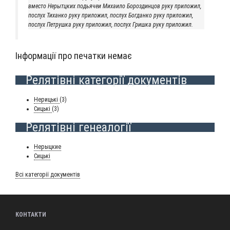
вме­сто Нерытц­ких подья­чеи Миха­и­ло Бороз­дин­цов руку при­ло­жил,
послух Тихан­ко руку при­ло­жил, послух Бог­дан­ко руку при­ло­жил,
послух Пет­руш­ка руку при­ло­жил, послух Гриш­ка руку приложил.
Інформації про печатки немає
Релятівні категорії документів
Нери­ць­кі
(3)
Сиць­кі
(3)
Релятівні генеалогії
Нерыц­кие
Сиць­кі
Всі кате­горії документів
КОНТАКТИ