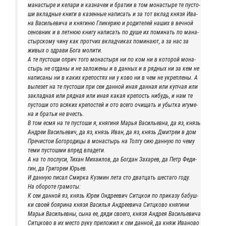
мана­сты­ре и кела­ри и каз­на­чеи и бра­тии в том мона­сты­ре те пусто­
ши вклад­ные кни­ги в казен­ные напи­сать и за тот вклад кня­зя Ива­
на Васи­лье­ви­ча и кня­ги­ню Гли­ке­рию и роди­те­лей наших в веч­ной
сенов­ник и в лет­нюю кни­гу напи­сать по душе их поми­нать по мана­
стыр­ско­му чину как прот­чих вклад­чи­ках поми­на­ют, а за нас за
живых о здра­ви Бога молити.
А те пусто­ши оприч того мона­сты­ря ни по ком ни в кото­рой мона­
стырь не отда­ны и не зало­же­ны и в дан­ных и в ряд­ных ни за кем не
напи­са­ны ни в каких кре­по­стях ни у ково ни в чем не укреп­ле­ны. А
выле­зет на те пусто­ши при сеи дан­ной иная дан­ная или куп­чая или
заклад­ная или ряд­ная или иная какая кре­пость нибудь, и нам те
пусто­ши ото вся­ких кре­по­стей и ото все­го очи­щать и убыт­ка игу­ме­
на и бра­тьи не вчесть.
В том есмя на те пусто­ши я, кня­ги­ня Марья Васи­льев­на, да яз, князь
Андреи Васи­лье­вич, да яз, князь Иван, да яз, князь Дмит­реи в дом
Пре­чи­стои Бого­ро­ди­цы в мона­стырь на Тол­гу сию дан­ную по чему
теми пустош­ми впред владети.
А на то послу­си, Тихан Миха­и­лов, да Бог­дан Заха­рев, да Петр Феди­
гин, да Гри­го­реи Юрьев.
И дан­ную писал Смир­ка Куз­мин лета сто дват­цать шеста­го году.
На обо­ро­те грамоты:
К сеи дан­ной яз, князь Юреи Ондре­евич Ситц­кои по при­ка­зу бабуш­
ки сво­ей бояри­на кня­зя Васи­лья Андре­еви­ча Ситц­ко­во кня­ги­ни
Марьи Васи­льев­ны, сына ее, дяди сво­е­го, кня­зя Андрея Васи­лье­ви­ча
Ситц­ко­во в их место руку при­ло­жил к сеи дан­ной, да княж Ива­но­во