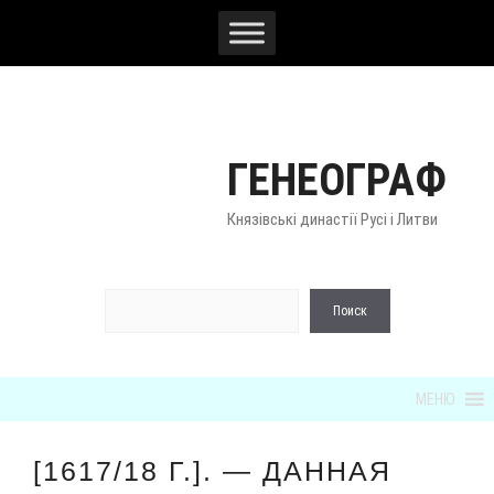
Перейти
к
содержимому
ГЕНЕОГРАФ
Князівські династії Русі і Литви
По
Поиск
МЕНЮ
[1617/18 Г.]. — ДАННАЯ