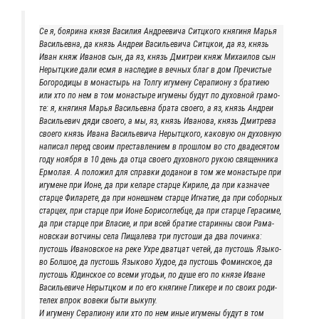
Се я, бояри­на кня­зя Васи­лия Андре­еви­ча Ситц­ко­го кня­ги­ня Марья
Васи­льев­на, да князь Андреи Васи­лье­ви­ча Ситц­кои, да яз, князь
Иван княж Ива­нов сын, да яз, князь Дмит­реи княж Миха­и­лов сын
Нерытц­кие дали есмя в насле­дие в веч­ных благ в дом Пре­чи­стые
Бого­ро­ди­цы в мона­стырь на Тол­гу игу­ме­ну Сера­пи­о­ну з бра­ти­ею
или хто по нем в том мона­сты­ре игу­ме­ны будут по духов­ной гра­мо­
те: я, кня­ги­ня Марья Васи­льев­на бра­та сво­е­го, а яз, князь Андреи
Васи­лье­вич дяди сво­е­го, а мы, яз, князь Ива­но­ва, князь Дмит­ре­ва
сво­е­го князь Ива­на Васи­лье­ви­ча Нерытц­ко­го, како­вую он духов­ную
напи­сал перед сво­им пре­став­ле­ни­ем в про­шлом во сто два­де­ся­том
году нояб­ря в 10 день да отца сво­е­го духов­но­го рукою свя­щен­ни­ка
Ермо­лая. А поло­жил для справ­ки дода­нои в том же мона­сты­ре при
игу­мене при Ионе, да при кела­ре стар­це Кири­ле, да при каз­на­чее
стар­це Фила­ре­те, да при нонеш­нем стар­це Игна­тие, да при собор­ных
стар­цех, при стар­це при Ионе Бори­со­глеб­це, да при стар­це Гера­си­ме,
да при стар­це при Вла­сие, и при всей бра­тие ста­рин­ны свои Рама­
нов­скаи вот­чи­ны села Пища­ле­ва три пусто­ши да два почин­ка:
пустошь Ива­нов­ское на реке Ухре дват­цат четей, да пустошь Язы­ко­
во Бол­шое, да пустошь Язы­ко­во Худое, да пустошь Фомин­ское, да
пустошь Юдин­ское со все­ми уго­дьи, по душе его по кня­зе Иване
Васи­лье­ви­че Нерытц­ком и по его кня­гине Гли­ке­ре и по сво­их роди­
те­лех впрок вове­ки быти выкупу.
И игу­ме­ну Сера­пи­о­ну или хто по нем иные игу­ме­ны будут в том