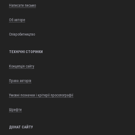
Написати письмо
Об авторе
Співробитництво
ТЕХНІЧНІ СТОРІНКИ
Концепція сайту
Права авторів
Умовні позначки і крітерії просопографії
Шрифти
ДОНАТ САЙТУ