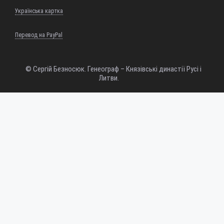
Українська картка
Перевод на PayPal
© Сергій Безносюк. Генеограф – Князівські династії Русі і
Литви.