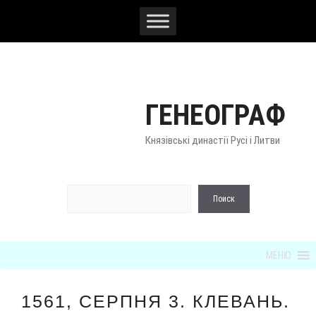
Перейти
к
содержимому
ГЕНЕОГРАФ
Князівські династії Русі і Литви
По
Поиск
МЕНЮ
1561, СЕРПНЯ 3. КЛЕВАНЬ.