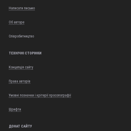
Написати письмо
Об авторе
Співробитництво
ТЕХНІЧНІ СТОРІНКИ
Концепція сайту
Права авторів
Умовні позначки і крітерії просопографії
Шрифти
ДОНАТ САЙТУ