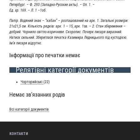
Петер­бург. – Ф. 293 (Запад­но-Рус­ские акты). – Оп. 1. –
Ед. хр. 169. – Л. 1 –1об.
Папір. Водя­ний знак – “кабан” – розта­шо­ва­ний на арк. 1. Загаль­ні роз­міри:
21х21,5 см. Кіль­кість ряд­ків: арк. 1 – 15, арк. 1зв. – 2. Стан збе­ре­жен­ня –
добрий. Чор­ни­ло світ­ло-корич­не­ве. Ско­ро­пис. Почерк писа­ря вираз­ний.
Натиск силь­ний. Збе­ре­гла­ся печат­ка Кази­ми­ра Лед­ни­ць­ко­го під кусто­дією.
Ім’я писа­ря відсутнє.
Інформації про печатки немає
Релятівні категорії документів
Чор­то­рийсь­кі
(22)
Немає зв’язанних родів
Всі кате­горії документів
КОНТАКТИ