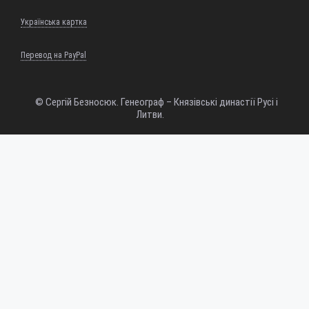
Українська картка
Перевод на PayPal
© Сергій Безносюк. Генеограф – Князівські династії Русі і
Литви.