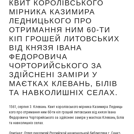
КВИТ КОРОЛІВСЬКОГО
МІРНИКА КАЗИМИРА
ЛЕДНИЦЬКОГО ПРО
ОТРИМАННЯ НИМ 60-ТИ
КІП ГРОШЕЙ ЛИТОВСЬКИХ
ВІД КНЯЗЯ ІВАНА
ФЕДОРОВИЧА
ЧОРТОРИЙСЬКОГО ЗА
ЗДІЙСНЕНІ ЗАМІРИ У
МАЄТКАХ КЛЕВАНЬ, БІЛІВ
ТА НАВКОЛИШНІХ СЕЛАХ.
1561, серп­ня 3. Кле­вань. Квит королівсь­ко­го мір­ни­ка Кази­ми­ра Лед­ни­ць­
ко­го про отри­ман­ня ним 60-ти кіп гро­шей литовсь­ких від кня­зя Іва­на
Федо­ро­ви­ча Чор­то­рийсь­ко­го за здійс­нені заміри у маєт­ках Кле­вань, Білів
та нав­ко­лиш­ніх селах.
Ори­гі­нал: Отдел руко­пи­сей Рос­сий­ской наци­о­наль­ной биб­лио­те­ки г. Санкт-