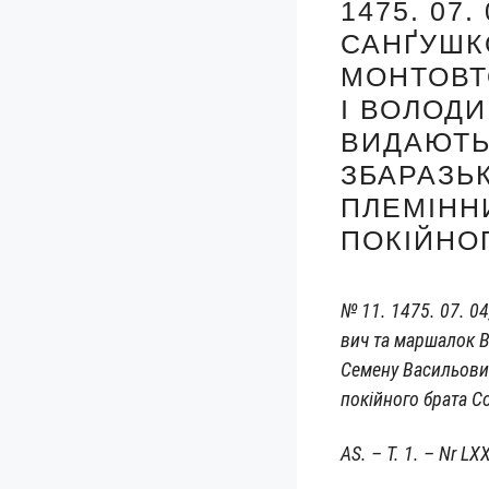
1475. 07
САНҐУШК
МОНТОВТ
І ВОЛОД
ВИДАЮТЬ
ЗБАРАЗЬ
ПЛЕМІНН
ПОКІЙНО
№ 11. 1475. 07. 04,
вич та мар­ша­лок В
Семе­ну Васи­льо­ви
покій­но­го бра­та 
AS. – T. 1. – Nr LXX