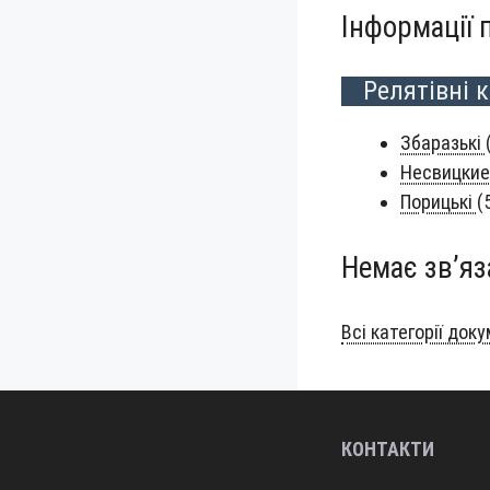
Інформації 
Релятівні к
Зба­разь­кі
Несвиц­ки
Пори­ць­кі
(
Немає зв’яз
Всі кате­горії док
КОНТАКТИ