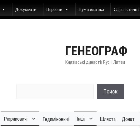
Документи
Персони
Нумизматика
Сфрагістичні
ГЕНЕОГРАФ
Князівські династії Русі і Литви
Поиск
Рюриковичі
Інші
Гедиміновичі
Шляхта
Донат