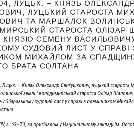
. 04, ЛУЦЬК. – КНЯЗЬ ОЛЕКСАНД
ОВИЧ, ЛУЦЬКИЙ СТАРОСТА МИ
ОВИЧ ТА МАРШАЛОК ВОЛИНСЬК
ИМИРСЬКИЙ СТАРОСТА ОЛІЗАР
 КНЯЗЮ СЕМЕНУ ВАСИЛЬОВИЧ
КОМУ СУДОВИЙ ЛИСТ У СПРАВІ 
ИКОМ МИХАЙЛОМ ЗА СПАДЩИН
ГО БРАТА СОЛТАНА
 Луцьк. – Князь Олек­сандр Санґуш­ко­вич, луць­кий ста­ро­ста М
олинсь­кої зем­лі і воло­ди­мирсь­кий ста­ро­ста Олі­зар Шило­ви
­чу Зба­разь­ко­му судо­вий лист у справі з пле­мін­ни­ком Михай­
Солтана
IV, s. 69–70; за ори­гі­на­лом у Націо­наль­но­му закла­ді ім. Осс