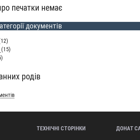
про печатки немає
атегорії документів
(12)
е
(15)
5)
анних родів
ументів
ТЕХНІЧНІ СТОРІНКИ
ДОНАТ С