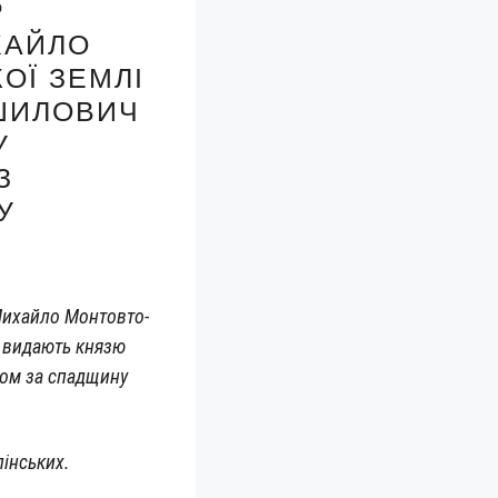
Р
ХАЙЛО
ОЇ ЗЕМЛІ
 ШИЛОВИЧ
У
З
У
ихай­ло Мон­то­вто­
ч вида­ють кня­зю
лом за спад­щи­ну
олінських.