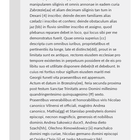
manipularem siliginis et omnis annonae in eadem curia
Zabrzezie{aa} et aliam decimam siliginis tan tum in
Dexani {4} inscribo; deinde decem familiares alias
czeladz i inscribo et confero; deinde obstaculum alias
jaz {bb} in fluvio similiter inscribo et assigno, quod
plebanus reparare debet in loco, qui locus sibi per me
demonstratus fuerit. Quae omnia superius {cc}
descripta cum omnibus iuribus, proprietatibus et
pertinentiis ita longe, late et distincte{dd}, prout in se
limitata sunt ex antiquo, rectores eiusdem ecclesiae pro
tempore existentes in perpetuum possidere et de eis pro
libitu suo et utilitate disponere debe(n)t et debebunt. In
cuius rei fortius robur sigillum eiusdem mariti mei
Georgii funeti vita praesentibus est appensum.
Actum et datum in Brzesziny{ee}, feria secunda рrохіma
post festum Sanctae Trinitatis anno Domini millesimo
quandringentesimo quinquagesimo {ff} sexto.
Prasentibus venеrаbilibus et honorabilibus viris Nicolao
canonico Vilnensi et officiali, magistro Andrea
canonico, Mathia{gg} et Stanislao presbyteris domini
episcopi, necnon magnificis, generosis et nobilibus
dominis Andrea Sakowicz duce5, Andrea dieto
Szach{hh}, Olechno Rimowidowicz {ii} marschalco
domini regis curiae, Nicolao germano domini episcopi
et Opisko Chrin {jj} et Janko Montowicz {kk}