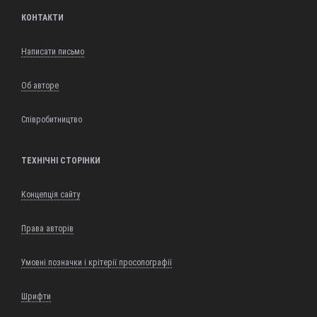
КОНТАКТИ
Написати письмо
Об авторе
Співробитництво
ТЕХНІЧНІ СТОРІНКИ
Концепція сайту
Права авторів
Умовні позначки і крітерії просопографії
Шрифти