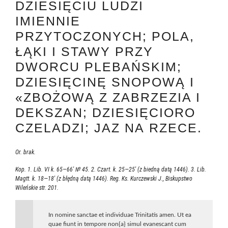
DZIESIĘCIU LUDZI
IMIENNIE
PRZYTOCZONYCH; POLA,
ŁĄKI I STAWY PRZY
DWORCU PLEBAŃSKIM;
DZIESIĘCINĘ SNOPOWĄ I
«ZBOŻOWĄ Z ZABRZEZIA I
DEKSZAN; DZIESIĘCIORO
CZELADZI; JAZ NA RZECE.
Or. brak.
Kop. 1. Lib. VI k. 65—66′ № 45. 2. Czart. k. 25—25′ (z biedną datą 1446). 3. Lib.
Magtt. k. 18—18′ (z błędną datą 1446). Reg. Ks. Kurczewski J., Biskupstwo
Wileńskie str. 201.
In nomine sanctae et individuae Trinitatis amen. Ut ea
quae fiunt in tempore non{a} simul evanescant cum