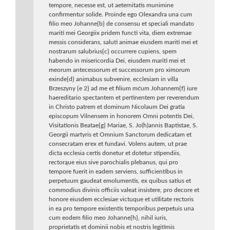
tempore, necesse est, ut aeternitatis munimine
confirmentur solide. Proinde ego Olexandra una cum
filio meo Johanne{b} de consensu et speciali mandato
mariti mei Georgiix pridem functi vita, diem extremae
messis considerans, saluti animae eiusdem mariti mei et
nostrarum salubrius{c} occurrere cupiens, spem
habendo in misericordia Dei, eiusdem mariti mei et
meorum antecessorum et successorum pro ximorum
exinde{d} animabus subvenire, ecclesiam in villa
Brzeszyny {e 2} ad me et filium mćum Johannem{f} iure
haereditario spectantem et pertinentem per reverendum
in Christo patrem et dominum Nicolaum Dei gratia
episcopum Vilnensem in honorem Omni potentis Dei,
Visitationis Beatae{g} Mariae, S. Jo(h)annis Baptistae, S.
Georgii martyris et Omnium Sanctorum dedicatam et
consecratam егех et fundavi. Volens autem, ut prae
dicta ecclesia certis donetur et dotetur stipendiis,
rectorąue eius sive parochialis plebanus, qui pro
tempore fuerit in eadem serviens, sufficientibus in
perpetuum gaudeat emolumentis, ex quibus satius et
commodius divinis officiis valeat insistere, pro decore et
honore eiusdem ecclesiae victuque et utilitate rectoris
in ea pro tempore existentis temporibus perpetuis una
cum eodem filio meo Johanne{h}, nihil iuris,
proprietatis et dominii nobis et nostris legitimis