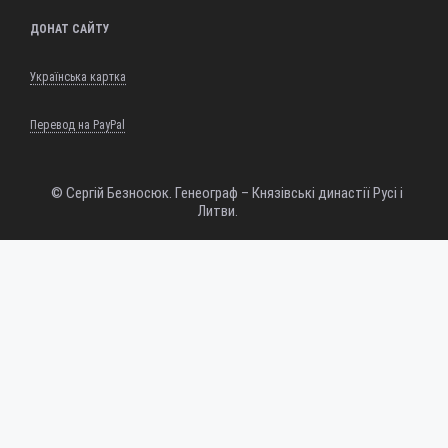
ДОНАТ САЙТУ
Українська картка
Перевод на PayPal
© Сергій Безносюк. Генеограф – Князівські династії Русі і
Литви.