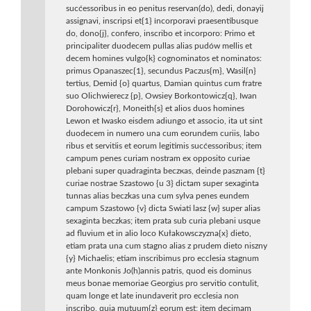
sucćessoribus in eo penitus reservan(do), dedi, donayij
assignavi, inscripsi et{1} іnсоrроravi praesentibusque
do, dono{j}, confero, inscribo et incorporo: Primo et
principaliter duodecem pullas alias pudów mellis et
decem homines vulgo{k} cognominatos et nominatos:
primus Opanaszec{1}, secundus Paczus{m}, Wasil{n}
tertius, Demid {o} quartus, Damian quintus cum fratre
suo Olichwierecz {p}, Owsiey Borkontowicz{q}, Iwan
Dorohowicz{r}, Moneith{s} et alios duos homines
Lewon et Iwasko eisdem adiungo et associo, ita ut sint
duodecem in numero una cum eorundem curiis, labo
ribus et servitiis et eorum legitimis sucćessoribus; item
campum penes curiam nostram ex opposito curiae
plebani super quadraginta beczкas, deinde pasznam {t}
curiae nostrae Szastowo {u 3} dictam super sexaginta
tunnas alias beczkas una cum sylva penes eundem
campum Szastowo {v} dicta Swiati lasz {w} super alias
sexaginta beczkas; item prata sub curia plebani usque
ad fluvium et in alio loco Kułakowsczyzna{x} dieto,
etiam prata una cum stagno alias z prudem dieto niszny
{y} Michaelis; etiam inscribimus pro ecclesia stagnum
ante Monkonis Jo(h)annis patris, quod eis dominus
meus bonae memoriae Georgius pro servitio contulit,
quam longe et late inundaverit pro ecclesia non
inscribo, quia mutuum{z} eorum est; item decimam