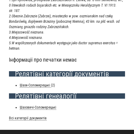
0 litewskich rodach bojarskich etc. w Miesięczniku Heraldycznym T. VI 1913.
str. 187.
2.Obecnie Zabrzezie (Zabrzei), miasteczko w pow. oszmianskim nad rzeką
Bondarówką, dopływem Brzeziny (pobocznej Niemna), 43 km. na płd.-wsch. od
Oszmiany, gniazdo rodziny Zabrzezińskich.
3.Miejscowość nieznana.
4.Miejcowość nieznana.
5.W współczesnych dokumentach występuje jako ductor supremus exercitus =
hetman.
Інформації про печатки немає
Релятівні категорії документів
Шахи-Соло­ми­ре­ць­кі
(2)
Релятівні генеалогії
Шахо­ви­чі-Соло­ме­ре­ць­кі
Всі кате­горії документів