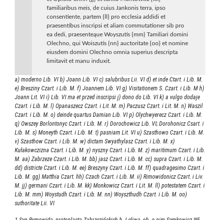
familiaribus meis, de cuius Jankonis terra, ipso
consentiente, partem {ll} pro ecclesia addidi et
praesentibus inscripsi et aliam commutationer sib pro
ea dedi, praesenteąue Woyszutis {mm} Tamiliari domini
Olechno, qui Woiszutis {nn} auctoritate {oo} et nomine
eiusdem domini Olechno omnia superius descripta
limitavit et manu induxit.
a) moderno Lib. VI b) Joann Lib. VI c) salubribus Lii. VI d) et inde Ctart. i Lib. M.
e) Bresziny Czart. i Lib. M. f) Joannem Lib. VI g) Visitationem S. Czart. i Lib. M h)
Joann Lit. VI i) Lib. VI ma et przed inscripsi j) dono do Lib. VI k) a vulgo dodaje
Czart. i Lib. M. l) Opanaszecz Czart. i Lit. M. m) Paczusz Czart. i Lit. M. n) Waszil
Czart. i Lib. M. o) deinde quartus Damian Lib. VI p) Olychwyerecz Czart. i Lib. M.
q) Owszey Borlontonyc Czart. i Lib. M. r) Dorochowicz Lib. VI; Dorohonicz Csart. i
Lib. M. s) Moneyth Czart. i Lib. M. t) pasniam Lit. VI u) Szasthowo Czart. i Lib. M.
v) Szasthow Czart. i Lib. M. w) dictam Swyathylasz Czart. i Lib. M. x)
Kułakowczizna Czart. i Lib. M. y) nyszny Czart. i Lib. M. z) maritimum Czart. i Lib.
M. aa) Zabrzeze Czart. i Lib. M. bb) jasz Czart. i Lib. M. cc) supra Czart. i Lib. M.
dd) districte Czart. i Lib. M. ee) Breszyny Czart. i Lib. M. ff) quadragesimo Czart. i
Lib. M. gg) Matthia Czart. hh) Czach Czart. i Lib. M. ii) Rimowidonicz Czart. i Liv.
M. jj) germani Czart. i Lib. M. kk) Monkowicz Czart. i Lit. M. ll) potestatem Czart. i
Lib. M. mm) Woystudh Czart. i Lib. M. nn) Woyszthudh Czart. i Lib. M. oo)
suthoritate Lii. VI
1.Syn Rymowida, protoplasta Zabrzezińskich h. Leliwa, ob. o nim Semkowicz Wł.,