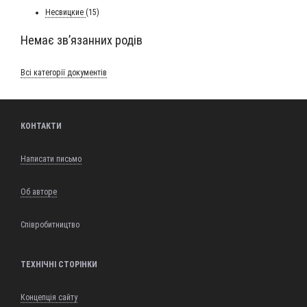
Несвиц­кие
(15)
Немає зв’язанних родів
Всі кате­горії документів
КОНТАКТИ
Написати письмо
Об авторе
Співробитництво
ТЕХНІЧНІ СТОРІНКИ
Концепція сайту