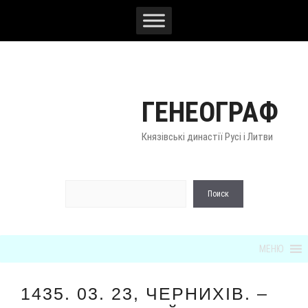
Перейти
к
содержимому
ГЕНЕОГРАФ
Князівські династії Русі і Литви
По
Поиск
МЕНЮ
1435. 03. 23, ЧЕРНИХІВ. –