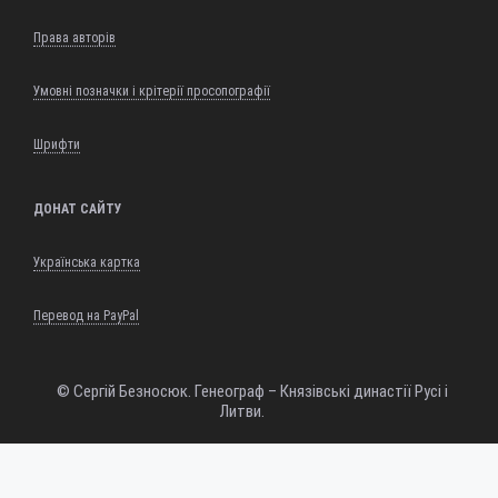
Права авторів
Умовні позначки і крітерії просопографії
Шрифти
ДОНАТ САЙТУ
Українська картка
Перевод на PayPal
© Сергій Безносюк. Генеограф – Князівські династії Русі і
Литви.