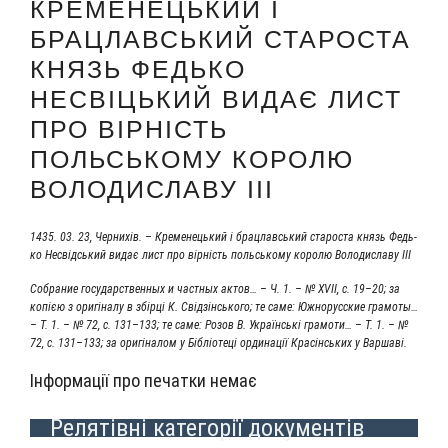
КРЕМЕНЕЦЬКИЙ І
БРАЦЛАВСЬКИЙ СТАРОСТА
КНЯЗЬ ФЕДЬКО
НЕСВІЦЬКИЙ ВИДАЄ ЛИСТ
ПРО ВІРНІСТЬ
ПОЛЬСЬКОМУ КОРОЛЮ
ВОЛОДИСЛАВУ ІІІ
1435. 03. 23, Чер­ни­хів. – Кре­ме­не­ць­кий і брац­лавсь­кий ста­ро­ста князь Федь­
ко Несвідсь­кий видає лист про вір­ність польсь­ко­му коро­лю Воло­ди­сла­ву ІІІ
Собра­ние госу­дар­ствен­ных и част­ных актов… – Ч. 1. – № XVII, с. 19–20; за
копією з ори­гі­на­лу в збір­ці К. Свід­зінсь­ко­го; те саме: Южно­рус­ские гра­мо­ты…
– Т. 1. – № 72, с. 131–133; те саме: Розов В. Українсь­кі гра­мо­ти… – Т. 1. – №
72, с. 131–133; за ори­гі­на­лом у Біб­ліо­те­ці орди­на­ції Красінсь­ких у Варшаві.
Інформації про печатки немає
Релятівні категорії документів