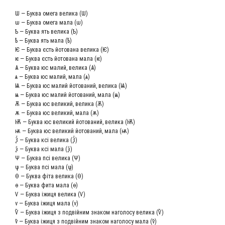
Ѡ — Бук­ва оме­га вели­ка (Ѡ)
ѡ — Бук­ва оме­га мала (ѡ)
Ѣ — Бук­ва ять вели­ка (Ѣ)
ѣ — Бук­ва ять мала (ѣ)
Ѥ — Бук­ва єсть йото­ва­на вели­ка (Ѥ)
ѥ — Бук­ва єсть йото­ва­на мала (ѥ)
Ѧ — Бук­ва юс малий, вели­ка (Ѧ)
ѧ — Бук­ва юс малий, мала (ѧ)
Ѩ — Бук­ва юс малий йото­ва­ний, вели­ка (Ѩ)
ѩ — Бук­ва юс малий йото­ва­ний, мала (ѩ)
Ѫ — Бук­ва юс вели­кий, вели­ка (Ѫ)
ѫ — Бук­ва юс вели­кий, мала (ѫ)
Ѭ — Бук­ва юс вели­кий йото­ва­ний, вели­ка (Ѭ)
ѭ — Бук­ва юс вели­кий йото­ва­ний, мала (ѭ)
Ѯ — Бук­ва ксі вели­ка (Ѯ)
ѯ — Бук­ва ксі мала (ѯ)
Ѱ — Бук­ва псі вели­ка (Ѱ)
ѱ — Бук­ва псі мала (ѱ)
Ѳ — Бук­ва фіта вели­ка (Ѳ)
ѳ — Бук­ва фита мала (ѳ)
Ѵ — Бук­ва іжи­ця вели­ка (Ѵ)
ѵ — Бук­ва іжи­ця мала (ѵ)
Ѷ — Бук­ва іжи­ця з подвій­ним зна­ком наго­ло­су вели­ка (Ѷ)
ѷ — Бук­ва іжи­ця з подвій­ним зна­ком наго­ло­су мала (ѷ)