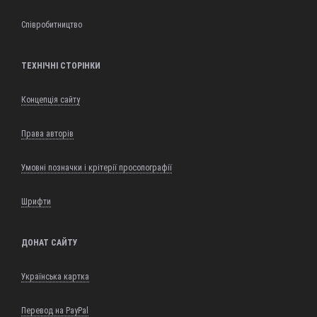
Співробитництво
ТЕХНІЧНІ СТОРІНКИ
Концепція сайту
Права авторів
Умовні позначки і крітерії просопографії
Шрифти
ДОНАТ САЙТУ
Українська картка
Перевод на PayPal