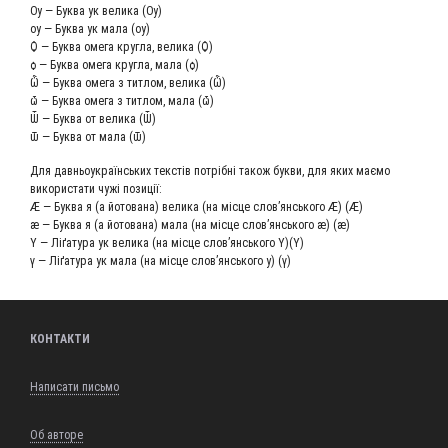
Ѹ — Бук­ва ук вели­ка (Ѹ)
ѹ — Бук­ва ук мала (ѹ)
Ѻ — Бук­ва оме­га круг­ла, вели­ка (Ѻ)
ѻ — Бук­ва оме­га круг­ла, мала (ѻ)
Ѽ — Бук­ва оме­га з тит­лом, вели­ка (Ѽ)
ѽ — Бук­ва оме­га з тит­лом, мала (ѽ)
Ѿ — Бук­ва от вели­ка (Ѿ)
ѿ — Бук­ва от мала (ѿ)
Для дав­ньо­українсь­ких текстів потріб­ні також бук­ви, для яких має­мо
вико­ри­ста­ти чужі позиції:
Ӕ — Бук­ва я (а йото­ва­на) вели­ка (на міс­це слов’янського Æ) (Ӕ)
ӕ — Бук­ва я (а йото­ва­на) мала (на міс­це слов’янського æ) (ӕ)
Ү — Ліґа­ту­ра ук вели­ка (на міс­це слов’янського Y)(Ү)
ү — Ліґа­ту­ра ук мала (на міс­це слов’янського y) (ү)
КОНТАКТИ
Написати письмо
Об авторе