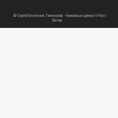
© Сергій Безносюк. Генеограф – Князівські династії Русі і
Литви.